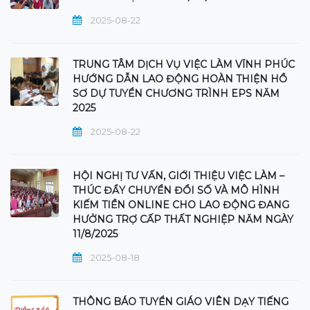
2025-08-22
TRUNG TÂM DỊCH VỤ VIỆC LÀM VĨNH PHÚC
HƯỚNG DẪN LAO ĐỘNG HOÀN THIỆN HỒ
SƠ DỰ TUYỂN CHƯƠNG TRÌNH EPS NĂM
2025
2025-08-22
HỘI NGHỊ TƯ VẤN, GIỚI THIỆU VIỆC LÀM –
THÚC ĐẨY CHUYỂN ĐỔI SỐ VÀ MÔ HÌNH
KIẾM TIỀN ONLINE CHO LAO ĐỘNG ĐANG
HƯỞNG TRỢ CẤP THẤT NGHIỆP NĂM NGÀY
11/8/2025
2025-08-18
THÔNG BÁO TUYỂN GIÁO VIÊN DẠY TIẾNG