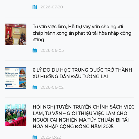
2026-07-28
Tư vấn việc làm, Hỗ trợ vay vốn cho người
chấp hành xong án phạt tù tái hòa nhập cộng
đồng
2026-06-05
6 LÝ DO DU HỌC TRUNG QUỐC TRỞ THÀNH
XU HƯỚNG DẪN ĐẦU TƯƠNG LAI
2026-06-02
HỘI NGHỊ TUYÊN TRUYỀN CHÍNH SÁCH VIỆC
LÀM, TƯ VẤN – GIỚI THIỆU VIỆC LÀM CHO
NGƯỜI CAI NGHIỆN MA TÚY CHUẨN BỊ TÁI
HÒA NHẬP CỘNG ĐỒNG NĂM 2025
2025-12-22