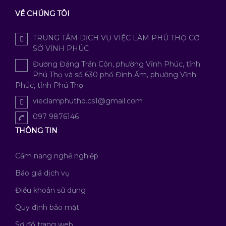
VỀ CHÚNG TÔI
TRUNG TÂM DỊCH VỤ VIỆC LÀM PHÚ THỌ CƠ
SỞ VĨNH PHÚC
Đường Đặng Trần Côn, phường Vĩnh Phúc, tỉnh
Phú Thọ và số 630 phố Đình Ấm, phường Vĩnh
Phúc, tỉnh Phú Thọ.
vieclamphutho.cs1@gmail.com
097 9876146
THÔNG TIN
Cẩm nang nghề nghiệp
Báo giá dịch vụ
Điều khoản sử dụng
Quy định bảo mật
Sơ đồ trang web