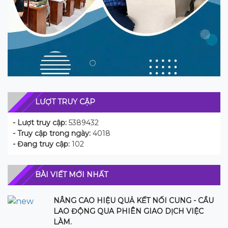
LƯỢT TRUY CẬP
- Lượt truy cập:
5389432
- Truy cập trong ngày:
4018
- Đang truy cập:
102
BÀI VIẾT MỚI NHẤT
NÂNG CAO HIỆU QUẢ KẾT NỐI CUNG - CẦU
LAO ĐỘNG QUA PHIÊN GIAO DỊCH VIỆC
LÀM.