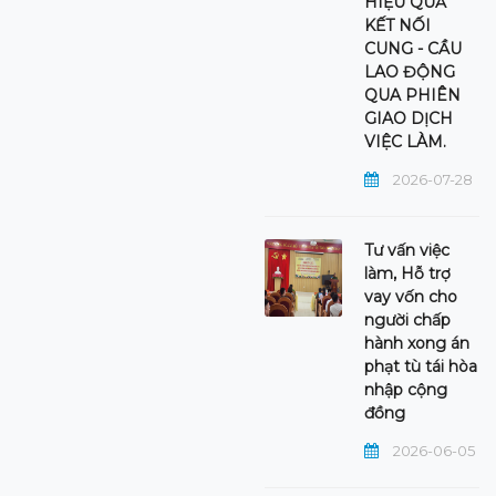
HIỆU QUẢ
KẾT NỐI
CUNG - CẦU
LAO ĐỘNG
QUA PHIÊN
GIAO DỊCH
VIỆC LÀM.
2026-07-28
Tư vấn việc
làm, Hỗ trợ
vay vốn cho
người chấp
hành xong án
phạt tù tái hòa
nhập cộng
đồng
2026-06-05