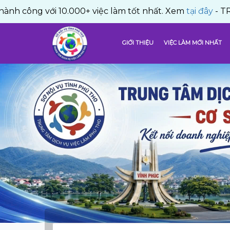
với 10.000+ việc làm tốt nhất. Xem
tại đây
- TRUNG TÂM
GIỚI THIỆU
VIỆC LÀM MỚI NHẤT