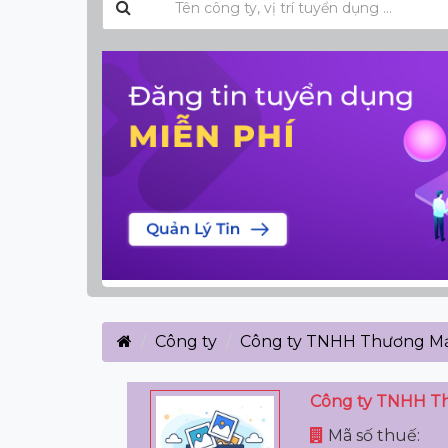
Công ty
Công ty TNHH Thương Mạ
Công ty TNHH Th
Mã số thuế: