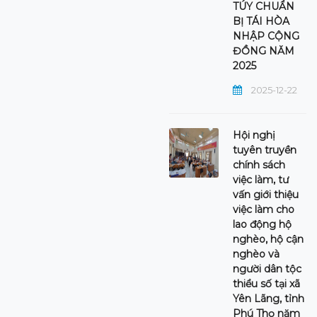
TÚY CHUẨN
BỊ TÁI HÒA
NHẬP CỘNG
ĐỒNG NĂM
2025
2025-12-22
Hội nghị
tuyên truyền
chính sách
việc làm, tư
vấn giới thiệu
việc làm cho
lao động hộ
nghèo, hộ cận
nghèo và
người dân tộc
thiểu số tại xã
Yên Lãng, tỉnh
Phú Thọ năm