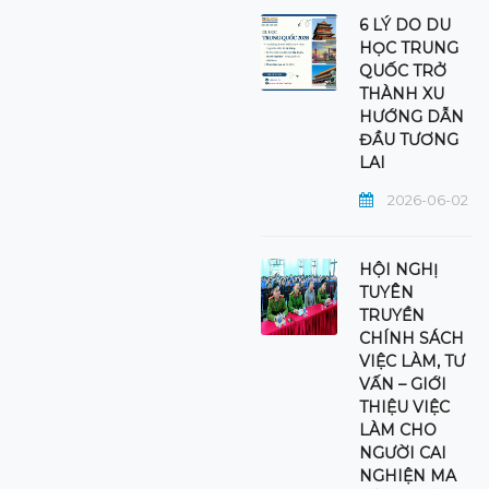
6 LÝ DO DU
HỌC TRUNG
QUỐC TRỞ
THÀNH XU
HƯỚNG DẪN
ĐẦU TƯƠNG
LAI
2026-06-02
HỘI NGHỊ
TUYÊN
TRUYỀN
CHÍNH SÁCH
VIỆC LÀM, TƯ
VẤN – GIỚI
THIỆU VIỆC
LÀM CHO
NGƯỜI CAI
NGHIỆN MA