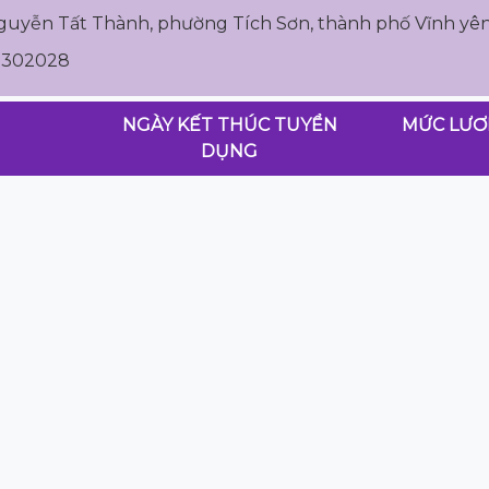
guyễn Tất Thành, phường Tích Sơn, thành phố Vĩnh yên
12302028
NGÀY KẾT THÚC TUYỂN
MỨC LƯ
DỤNG