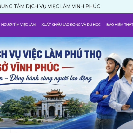
 DỊCH VỤ VIỆC LÀM VĨNH PHÚC
NGƯỜI TÌM VIỆC LÀM
XUẤT KHẨU LAO ĐỘNG VÀ DU HỌC
BẢO HIỂM THẤT