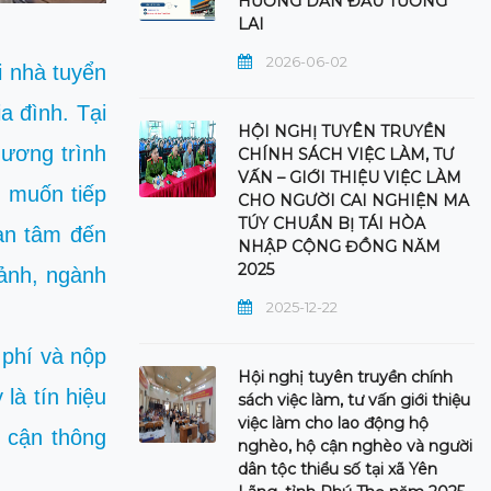
HƯỚNG DẪN ĐẦU TƯƠNG
LAI
2026-06-02
i nhà tuyển
a đình. Tại
HỘI NGHỊ TUYÊN TRUYỀN
hương trình
CHÍNH SÁCH VIỆC LÀM, TƯ
VẤN – GIỚI THIỆU VIỆC LÀM
 muốn tiếp
CHO NGƯỜI CAI NGHIỆN MA
TÚY CHUẨN BỊ TÁI HÒA
uan tâm đến
NHẬP CỘNG ĐỒNG NĂM
2025
cảnh, ngành
2025-12-22
 phí và nộp
Hội nghị tuyên truyền chính
là tín hiệu
sách việc làm, tư vấn giới thiệu
việc làm cho lao động hộ
p cận thông
nghèo, hộ cận nghèo và người
dân tộc thiểu số tại xã Yên