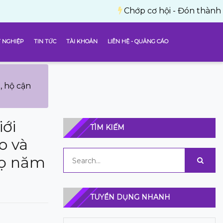
Chớp cơ hội - Đón thành công với 10
 NGHIỆP
TIN TỨC
TÀI KHOẢN
LIÊN HỆ - QUẢNG CÁO
, hộ cận
iới
TÌM KIẾM
o và
họ năm
TUYỂN DỤNG NHANH