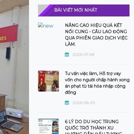
BÀI VIẾT MỚI NHẤT
NÂNG CAO HIỆU QUẢ KẾT
NỐI CUNG - CẦU LAO ĐỘNG
QUA PHIÊN GIAO DỊCH VIỆC
LÀM.
2026-07-28
Tư vấn việc làm, Hỗ trợ vay
vốn cho người chấp hành xong
án phạt tù tái hòa nhập cộng
đồng
2026-06-05
6 LÝ DO DU HỌC TRUNG
QUỐC TRỞ THÀNH XU