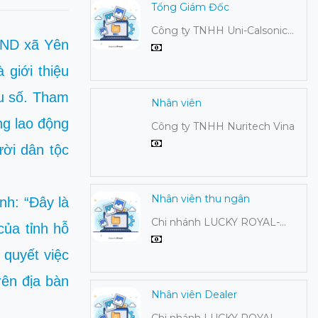
Tổng Giám Đốc
Công ty TNHH Uni-Calsonic
BND xã Yên
Việt Nam
 giới thiệu
ểu số. Tham
Nhân viên
ng lao động
Công ty TNHH Nuritech Vina
ười dân tộc
Nhân viên thu ngân
h: “Đây là
Chi nhánh LUCKY ROYAL-
của tỉnh hỗ
Công ty cổ phần Hồng Hạc Đại
 quyết việc
Lải
rên địa bàn
Nhân viên Dealer
Chi nhánh LUCKY ROYAL-