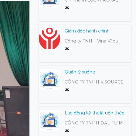
Công ty cổ phần Hồng Hạc Đại
Lải
Giám đốc hành chính
Công ty TNHH Vina K?ea
Quản lý xưởng
CÔNG TY TNHH K.SOURCE
HÀ NỘI VIỆT NAM
Lao động kỹ thuật uốn thép
CÔNG TY TNHH ĐẦU TƯ PHÁT
TRIỂN QUÝ DŨNG TQD VIỆT