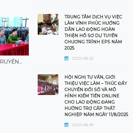
TRUNG TÂM DỊCH VỤ VIỆC
LÀM VĨNH PHÚC HƯỚNG
DẪN LAO ĐỘNG HOÀN
THIỆN HỒ SƠ DỰ TUYỂN
CHƯƠNG TRÌNH EPS NĂM
2025
2025-08-22
TRUYỀN
Hội nghị tuyên truyền chính
HỘ
LÀM, TƯ
sách việc làm, tư vấn giới
T
2025-09-11
 VIỆC LÀM
thiệu việc làm cho lao động
Đ
HỘI NGHỊ TƯ VẤN, GIỚI
GHIỆN MA
hộ nghèo, hộ cận nghèo và
C
THIỆU VIỆC LÀM – THÚC ĐẨY
I HÒA
người dân tộc thiểu số tại xã
18
CHUYỂN ĐỔI SỐ VÀ MÔ
Đọc tiếp
G NĂM
Yên Lãng, tỉnh Phú Thọ năm
HÌNH KIẾM TIỀN ONLINE
2025
CHO LAO ĐỘNG ĐANG
HƯỞNG TRỢ CẤP THẤT
NGHIỆP NĂM NGÀY 11/8/2025
2025-08-18