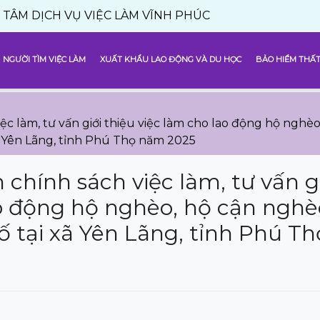
VỤ VIỆC LÀM VĨNH PHÚC
NGƯỜI TÌM VIỆC LÀM
XUẤT KHẨU LAO ĐỘNG VÀ DU HỌC
BẢO HIỂM THẤT
ệc làm, tư vấn giới thiệu việc làm cho lao động hộ nghèo
xã Yên Lãng, tỉnh Phú Thọ năm 2025
 chính sách việc làm, tư vấn g
ao động hộ nghèo, hộ cận nghè
số tại xã Yên Lãng, tỉnh Phú T