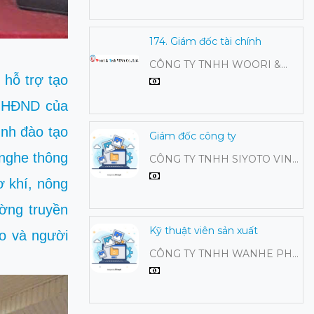
NAM
174. Giám đốc tài chính
CÔNG TY TNHH WOORI &
 hỗ trợ tạo
TECH VINA
Q-HĐND của
ình đào tạo
Giám đốc công ty
 nghe thông
CÔNG TY TNHH SIYOTO VINA
ELECTRONICS
ơ khí, nông
ường truyền
Kỹ thuật viên sản xuất
o và người
CÔNG TY TNHH WANHE PHÚ
THỌ