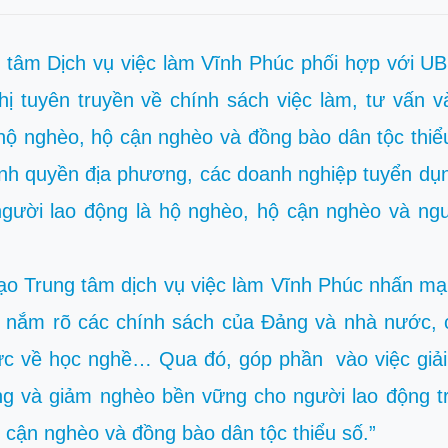
 tâm Dịch vụ việc làm Vĩnh Phúc phối hợp với U
ị tuyên truyền về chính sách việc làm, tư vấn và
 hộ nghèo, hộ cận nghèo và đồng bào dân tộc thi
hính quyền địa phương, các doanh nghiệp tuyển dụ
người lao động là hộ nghèo, hộ cận nghèo và ng
 Trung tâm dịch vụ việc làm Vĩnh Phúc nhấn mạn
ân nắm rõ các chính sách của Đảng và nhà nước, 
hức về học nghề… Qua đó, góp phần vào việc giải
ống và giảm nghèo bền vững cho người lao động t
o, cận nghèo và đồng bào dân tộc thiểu số.”