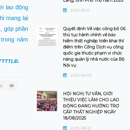
Lãng, tỉnh Phú Thọ năm 2025
ời lao động
2025-09-11
hỉ mang lại
n, góp phần
Quyết định Về việc công bố 06
thủ tục hành chính về bảo
 trong năm
hiểm thất nghiệp triển khai thí
điểm trên Cổng Dịch vụ công
quốc gia thuộc phạm vi chức
năng quản lý nhà nước của Bộ
TTTTLĐ.
Nội vụ
2025-09-05
HỘI NGHỊ TƯ VẤN, GIỚI
THIỆU VIỆC LÀM CHO LAO
ĐỘNG ĐANG HƯỞNG TRỢ
CẤP THẤT NGHIỆP NGÀY
18/08/2025
2025-08-22