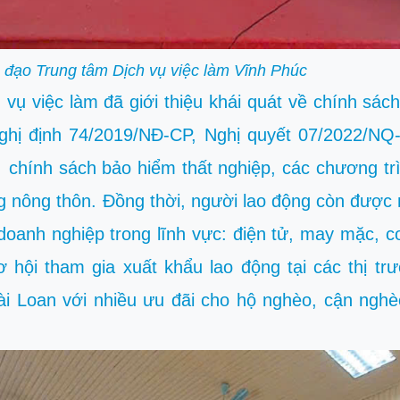
h đạo Trung tâm Dịch vụ việc làm Vĩnh Phúc
 vụ việc làm đã giới thiệu khái quát về chính sách
Nghị định 74/2019/NĐ-CP, Nghị quyết 07/2022/N
chính sách bảo hiểm thất nghiệp, các chương tr
g nông thôn. Đồng thời, người lao động còn được
doanh nghiệp trong lĩnh vực: điện tử, may mặc, c
hội tham gia xuất khẩu lao động tại các thị tr
i Loan với nhiều ưu đãi cho hộ nghèo, cận nghè