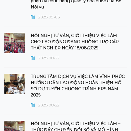
phạm vi chức năng quản lý nhà nước của Bộ
Nội vụ
2025-09-05
HỘI NGHỊ TƯ VẤN, GIỚI THIỆU VIỆC LÀM
CHO LAO ĐỘNG ĐANG HƯỞNG TRỢ CẤP
THẤT NGHIỆP NGÀY 18/08/2025
2025-08-22
TRUNG TÂM DỊCH VỤ VIỆC LÀM VĨNH PHÚC
HƯỚNG DẪN LAO ĐỘNG HOÀN THIỆN HỒ
SƠ DỰ TUYỂN CHƯƠNG TRÌNH EPS NĂM
2025
2025-08-22
HỘI NGHỊ TƯ VẤN, GIỚI THIỆU VIỆC LÀM –
THÚC ĐẨY CHUYỂN ĐỔI SỐ VÀ MÔ HÌNH