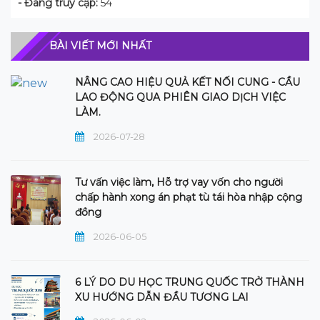
- Đang truy cập:
54
BÀI VIẾT MỚI NHẤT
NÂNG CAO HIỆU QUẢ KẾT NỐI CUNG - CẦU
LAO ĐỘNG QUA PHIÊN GIAO DỊCH VIỆC
LÀM.
2026-07-28
Tư vấn việc làm, Hỗ trợ vay vốn cho người
chấp hành xong án phạt tù tái hòa nhập cộng
đồng
2026-06-05
6 LÝ DO DU HỌC TRUNG QUỐC TRỞ THÀNH
XU HƯỚNG DẪN ĐẦU TƯƠNG LAI