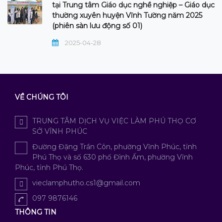
tại Trung tâm Giáo dục nghề nghiệp – Giáo dục
thường xuyên huyện Vĩnh Tường năm 2025
(phiên sàn lưu động số 01)
2025-04-28
VỀ CHÚNG TÔI
TRUNG TÂM DỊCH VỤ VIỆC LÀM PHÚ THỌ CƠ
SỞ VĨNH PHÚC
Đường Đặng Trần Côn, phường Vĩnh Phúc, tỉnh
Phú Thọ và số 630 phố Đình Ấm, phường Vĩnh
Phúc, tỉnh Phú Thọ.
vieclamphutho.cs1@gmail.com
097 9876146
THÔNG TIN