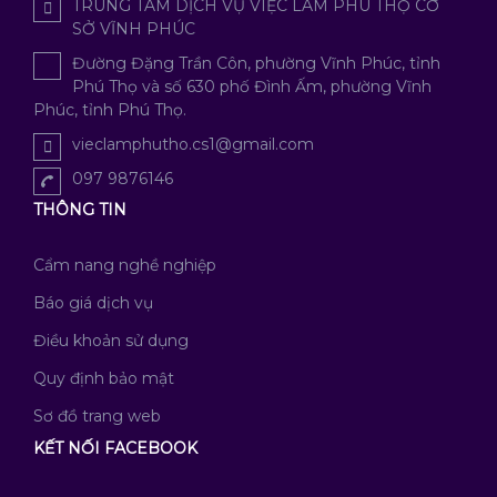
TRUNG TÂM DỊCH VỤ VIỆC LÀM PHÚ THỌ CƠ
SỞ VĨNH PHÚC
Đường Đặng Trần Côn, phường Vĩnh Phúc, tỉnh
Phú Thọ và số 630 phố Đình Ấm, phường Vĩnh
Phúc, tỉnh Phú Thọ.
vieclamphutho.cs1@gmail.com
097 9876146
THÔNG TIN
Cẩm nang nghề nghiệp
Báo giá dịch vụ
Điều khoản sử dụng
Quy định bảo mật
Sơ đồ trang web
KẾT NỐI FACEBOOK