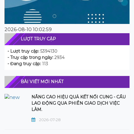
2026-08-10 10:02:59
LƯỢT TRUY CẬP
- Lượt truy cập:
5394130
- Truy cập trong ngày:
2934
- Đang truy cập:
113
BÀI VIẾT MỚI NHẤT
NÂNG CAO HIỆU QUẢ KẾT NỐI CUNG - CẦU
LAO ĐỘNG QUA PHIÊN GIAO DỊCH VIỆC
LÀM.
2026-07-28