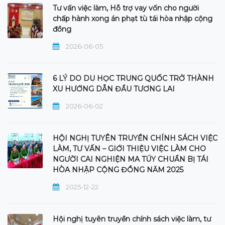
Tư vấn việc làm, Hỗ trợ vay vốn cho người
chấp hành xong án phạt tù tái hòa nhập cộng
đồng
2026-06-05
6 LÝ DO DU HỌC TRUNG QUỐC TRỞ THÀNH
XU HƯỚNG DẪN ĐẦU TƯƠNG LAI
2026-06-02
HỘI NGHỊ TUYÊN TRUYỀN CHÍNH SÁCH VIỆC
LÀM, TƯ VẤN – GIỚI THIỆU VIỆC LÀM CHO
NGƯỜI CAI NGHIỆN MA TÚY CHUẨN BỊ TÁI
HÒA NHẬP CỘNG ĐỒNG NĂM 2025
2025-12-22
Hội nghị tuyên truyền chính sách việc làm, tư