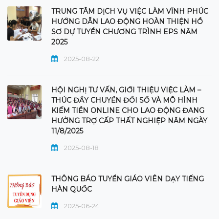
TRUNG TÂM DỊCH VỤ VIỆC LÀM VĨNH PHÚC
HƯỚNG DẪN LAO ĐỘNG HOÀN THIỆN HỒ
SƠ DỰ TUYỂN CHƯƠNG TRÌNH EPS NĂM
2025
2025-08-22
HỘI NGHỊ TƯ VẤN, GIỚI THIỆU VIỆC LÀM –
THÚC ĐẨY CHUYỂN ĐỔI SỐ VÀ MÔ HÌNH
KIẾM TIỀN ONLINE CHO LAO ĐỘNG ĐANG
HƯỞNG TRỢ CẤP THẤT NGHIỆP NĂM NGÀY
11/8/2025
2025-08-18
THÔNG BÁO TUYỂN GIÁO VIÊN DẠY TIẾNG
HÀN QUỐC
2025-06-24