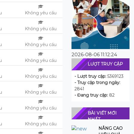
u
Không yêu cầu
u
Không yêu cầu
u
Không yêu cầu
2026-08-06 11:12:24
u
Không yêu cầu
LƯỢT TRUY CẬP
ệu
Không yêu cầu
- Lượt truy cập:
5369123
- Truy cập trong ngày:
2841
ệu
Không yêu cầu
- Đang truy cập:
82
ệu
Không yêu cầu
BÀI VIẾT MỚI
NHẤT
ệu
Không yêu cầu
NÂNG CAO