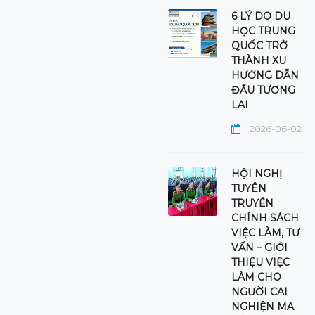
6 LÝ DO DU
HỌC TRUNG
QUỐC TRỞ
THÀNH XU
HƯỚNG DẪN
ĐẦU TƯƠNG
LAI
2026-06-02
HỘI NGHỊ
TUYÊN
TRUYỀN
CHÍNH SÁCH
VIỆC LÀM, TƯ
VẤN – GIỚI
THIỆU VIỆC
LÀM CHO
NGƯỜI CAI
NGHIỆN MA