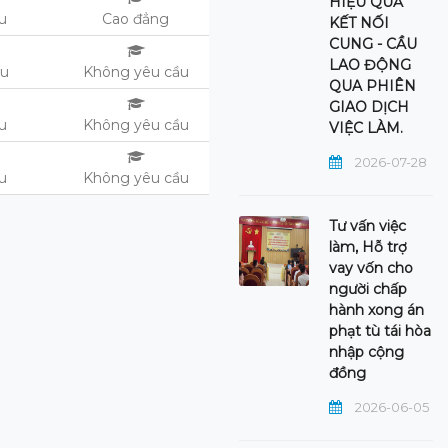
HIỆU QUẢ
ệu
Cao đẳng
KẾT NỐI
CUNG - CẦU
LAO ĐỘNG
ệu
Không yêu cầu
QUA PHIÊN
GIAO DỊCH
ệu
Không yêu cầu
VIỆC LÀM.
2026-07-28
ệu
Không yêu cầu
Tư vấn việc
làm, Hỗ trợ
vay vốn cho
người chấp
hành xong án
phạt tù tái hòa
nhập cộng
đồng
2026-06-05