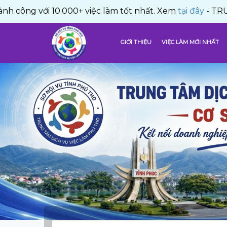
ới 10.000+ việc làm tốt nhất. Xem
tại đây
- TRUNG TÂM 
GIỚI THIỆU
VIỆC LÀM MỚI NHẤT