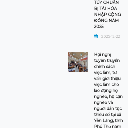
TÚY CHUẨN
BỊ TÁI HÒA
NHẬP CỘNG
ĐỒNG NĂM
2025
2025-12-22
Hội nghị
tuyên truyền
chính sách
việc làm, tư
vấn giới thiệu
việc làm cho
lao động hộ
nghèo, hộ cận
nghèo và
người dân tộc
thiểu số tại xã
Yên Lãng, tỉnh
Phú Thọ năm