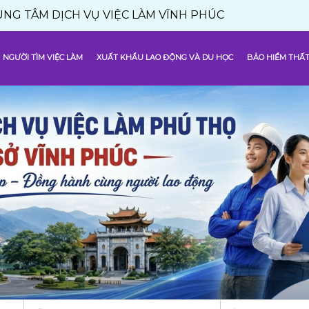
DỊCH VỤ VIỆC LÀM VĨNH PHÚC
NGƯỜI TÌM VIỆC LÀM
XUẤT KHẨU LAO ĐỘNG VÀ DU HỌC
BẢO HIỂM THẤT