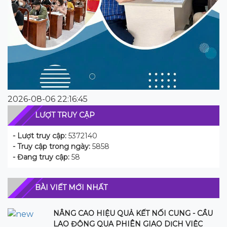
2026-08-06 22:16:45
LƯỢT TRUY CẬP
- Lượt truy cập:
5372140
- Truy cập trong ngày:
5858
- Đang truy cập:
58
BÀI VIẾT MỚI NHẤT
NÂNG CAO HIỆU QUẢ KẾT NỐI CUNG - CẦU
LAO ĐỘNG QUA PHIÊN GIAO DỊCH VIỆC