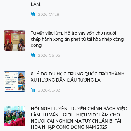
LÀM.
2026-07-28
Tư vấn việc làm, Hỗ trợ vay vốn cho người
chấp hành xong án phạt tù tái hòa nhập cộng
đồng
2026-06-05
6 LÝ DO DU HỌC TRUNG QUỐC TRỞ THÀNH
XU HƯỚNG DẪN ĐẦU TƯƠNG LAI
2026-06-02
HỘI NGHỊ TUYÊN TRUYỀN CHÍNH SÁCH VIỆC
LÀM, TƯ VẤN – GIỚI THIỆU VIỆC LÀM CHO
NGƯỜI CAI NGHIỆN MA TÚY CHUẨN BỊ TÁI
HÒA NHẬP CỘNG ĐỒNG NĂM 2025