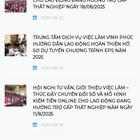
CHO LAO ĐỘNG ĐANG HƯỞNG TRỢ CẤP
THẤT NGHIỆP NGÀY 18/08/2025
2025-08-22
TRUNG TÂM DỊCH VỤ VIỆC LÀM VĨNH PHÚC
HƯỚNG DẪN LAO ĐỘNG HOÀN THIỆN HỒ
SƠ DỰ TUYỂN CHƯƠNG TRÌNH EPS NĂM
2025
2025-08-22
HỘI NGHỊ TƯ VẤN, GIỚI THIỆU VIỆC LÀM –
THÚC ĐẨY CHUYỂN ĐỔI SỐ VÀ MÔ HÌNH
KIẾM TIỀN ONLINE CHO LAO ĐỘNG ĐANG
HƯỞNG TRỢ CẤP THẤT NGHIỆP NĂM NGÀY
11/8/2025
2025-08-18