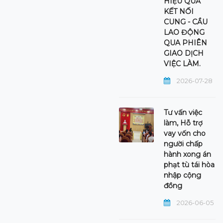
HIỆU QUẢ
KẾT NỐI
CUNG - CẦU
LAO ĐỘNG
QUA PHIÊN
GIAO DỊCH
VIỆC LÀM.
2026-07-28
Tư vấn việc
làm, Hỗ trợ
vay vốn cho
người chấp
hành xong án
phạt tù tái hòa
nhập cộng
đồng
2026-06-05