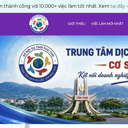
ông với 10.000+ việc làm tốt nhất. Xem
tại đây
- TRUNG 
GIỚI THIỆU
VIỆC LÀM MỚI NHẤT