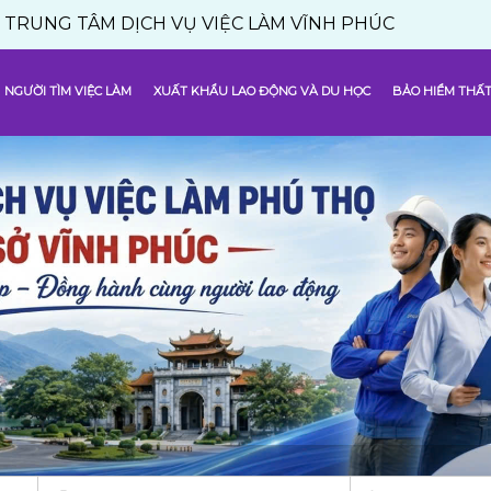
TÂM DỊCH VỤ VIỆC LÀM VĨNH PHÚC
NGƯỜI TÌM VIỆC LÀM
XUẤT KHẨU LAO ĐỘNG VÀ DU HỌC
BẢO HIỂM THẤT