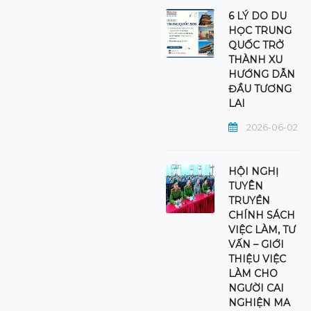
6 LÝ DO DU
HỌC TRUNG
QUỐC TRỞ
THÀNH XU
HƯỚNG DẪN
ĐẦU TƯƠNG
LAI
2026-06-02
HỘI NGHỊ
TUYÊN
TRUYỀN
CHÍNH SÁCH
VIỆC LÀM, TƯ
VẤN – GIỚI
THIỆU VIỆC
LÀM CHO
NGƯỜI CAI
NGHIỆN MA