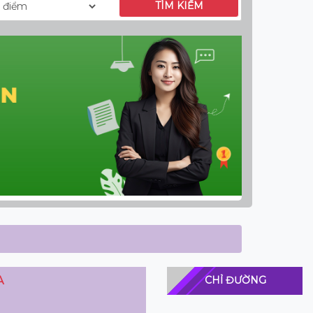
TÌM KIẾM
A
CHỈ ĐƯỜNG