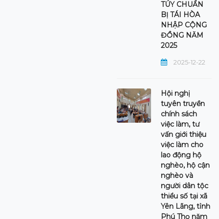
TÚY CHUẨN
BỊ TÁI HÒA
NHẬP CỘNG
ĐỒNG NĂM
2025
2025-12-22
Hội nghị
tuyên truyền
chính sách
việc làm, tư
vấn giới thiệu
việc làm cho
lao động hộ
nghèo, hộ cận
nghèo và
người dân tộc
thiểu số tại xã
Yên Lãng, tỉnh
Phú Thọ năm