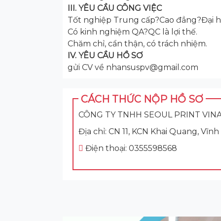
III. YÊU CẦU CÔNG VIỆC
Tốt nghiệp Trung cấp?Cao đẳng?Đại h
Có kinh nghiệm QA?QC là lợi thế.
Chăm chỉ, cẩn thận, có trách nhiệm.
IV. YÊU CẦU HỒ SƠ
gửi CV về nhansuspv@gmail.com
CÁCH THỨC NỘP HỒ SƠ
CÔNG TY TNHH SEOUL PRINT VIN
Địa chỉ: CN 11, KCN Khai Quang, Vĩn
Điện thoại: 0355598568