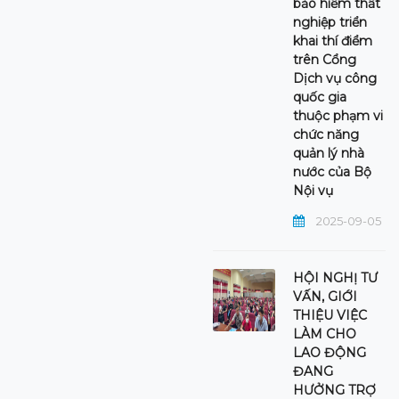
bảo hiểm thất
nghiệp triển
khai thí điểm
trên Cổng
Dịch vụ công
quốc gia
thuộc phạm vi
chức năng
quản lý nhà
nước của Bộ
Nội vụ
2025-09-05
HỘI NGHỊ TƯ
VẤN, GIỚI
THIỆU VIỆC
LÀM CHO
LAO ĐỘNG
ĐANG
HƯỞNG TRỢ