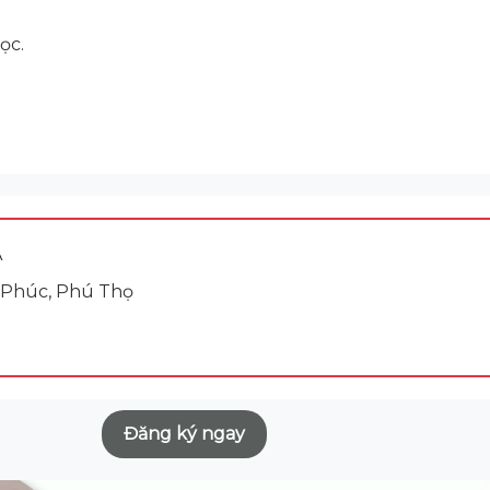
ọc.
A
h Phúc, Phú Thọ
Đăng ký ngay