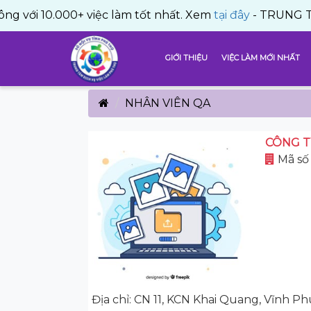
0.000+ việc làm tốt nhất. Xem
tại đây
- TRUNG TÂM DỊCH
GIỚI THIỆU
VIỆC LÀM MỚI NHẤT
NHÂN VIÊN QA
CÔNG T
Mã số
Địa chỉ: CN 11, KCN Khai Quang, Vĩnh P