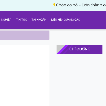
Chớp cơ hội - Đón thành công với 1
 NGHIỆP
TIN TỨC
TÀI KHOẢN
LIÊN HỆ - QUẢNG CÁO
CHỈ ĐƯỜNG