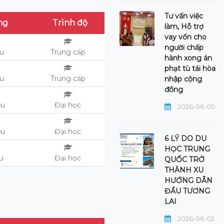
Tư vấn việc
ng
Trình độ
làm, Hỗ trợ
vay vốn cho
người chấp
ệu
Trung cấp
hành xong án
phạt tù tái hòa
ệu
Trung cấp
nhập cộng
đồng
ệu
Đại học
2026-06-05
ệu
Đại học
6 LÝ DO DU
HỌC TRUNG
ệu
Đại học
QUỐC TRỞ
THÀNH XU
HƯỚNG DẪN
ĐẦU TƯƠNG
LAI
2026-06-02