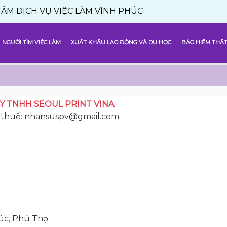
 VỤ VIỆC LÀM VĨNH PHÚC
NGƯỜI TÌM VIỆC LÀM
XUẤT KHẨU LAO ĐỘNG VÀ DU HỌC
BẢO HIỂM THẤT
Y TNHH SEOUL PRINT VINA
 thuế: nhansuspv@gmail.com
húc, Phú Thọ