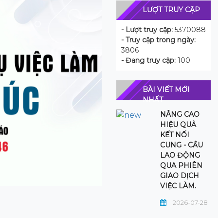
LƯỢT TRUY CẬP
- Lượt truy cập:
5370088
- Truy cập trong ngày:
3806
- Đang truy cập:
100
BÀI VIẾT MỚI
NHẤT
NÂNG CAO
HIỆU QUẢ
KẾT NỐI
CUNG - CẦU
LAO ĐỘNG
QUA PHIÊN
GIAO DỊCH
VIỆC LÀM.
2026-07-28