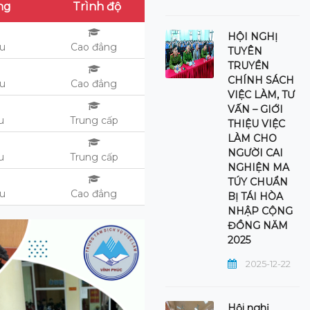
ng
Trình độ
HỘI NGHỊ
ệu
Cao đẳng
TUYÊN
TRUYỀN
CHÍNH SÁCH
ệu
Cao đẳng
VIỆC LÀM, TƯ
VẤN – GIỚI
u
Trung cấp
THIỆU VIỆC
LÀM CHO
NGƯỜI CAI
ệu
Trung cấp
NGHIỆN MA
TÚY CHUẨN
ệu
Cao đẳng
BỊ TÁI HÒA
NHẬP CỘNG
ĐỒNG NĂM
2025
2025-12-22
Hội nghị