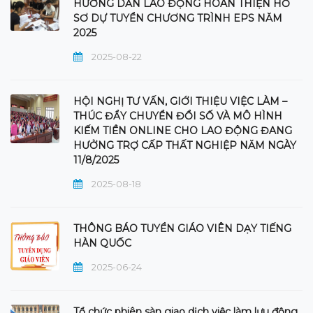
HƯỚNG DẪN LAO ĐỘNG HOÀN THIỆN HỒ
SƠ DỰ TUYỂN CHƯƠNG TRÌNH EPS NĂM
2025
2025-08-22
HỘI NGHỊ TƯ VẤN, GIỚI THIỆU VIỆC LÀM –
THÚC ĐẨY CHUYỂN ĐỔI SỐ VÀ MÔ HÌNH
KIẾM TIỀN ONLINE CHO LAO ĐỘNG ĐANG
HƯỞNG TRỢ CẤP THẤT NGHIỆP NĂM NGÀY
11/8/2025
2025-08-18
THÔNG BÁO TUYỂN GIÁO VIÊN DẠY TIẾNG
HÀN QUỐC
2025-06-24
Tổ chức phiên sàn giao dịch việc làm lưu động