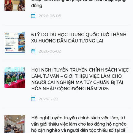
đồng
2026-06-05
6 LÝ DO DU HỌC TRUNG QUỐC TRỞ THÀNH
XU HƯỚNG DẪN ĐẦU TƯƠNG LAI
2026-06-02
HỘI NGHỊ TUYÊN TRUYỀN CHÍNH SÁCH VIỆC
LÀM, TƯ VẤN – GIỚI THIỆU VIỆC LÀM CHO
NGƯỜI CAI NGHIỆN MA TÚY CHUẨN BỊ TÁI
HÒA NHẬP CỘNG ĐỒNG NĂM 2025
2025-12-22
Hội nghị tuyên truyền chính sách việc làm, tư
vấn giới thiệu việc làm cho lao động hộ nghèo,
hộ cận nghèo và người dân tộc thiểu số tại xã