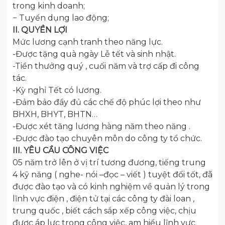
trong kinh doanh;
− Tuyển dụng lao động;
II. QUYỀN LỢI
Mức lương cạnh tranh theo năng lực.
-Được tặng quà ngày Lễ tết và sinh nhật.
-Tiền thưởng quý , cuối năm và trợ cấp đi công
tác.
-Kỳ nghỉ Tết có lương.
-Đảm bảo đầy đủ các chế độ phúc lợi theo như
BHXH, BHYT, BHTN…
-Được xét tăng lương hàng năm theo năng .
-Được đào tạo chuyên môn do công ty tổ chức.
III. YÊU CẦU CÔNG VIỆC
05 năm trở lên ở vị trí tương đương, tiếng trung
4 kỹ năng ( nghe- nói –đọc – viết ) tuyệt đối tốt, đã
được đào tạo và có kinh nghiệm về quản lý trong
lĩnh vực điện , điện tử tại các công ty đài loan ,
trung quốc , biết cách sắp xếp công việc, chịu
được áp lực trong công việc, am hiểu lĩnh vực