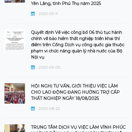
Yên Lãng, tỉnh Phú Thọ năm 2025
2025-09-11
Quyết định Về việc công bố 06 thủ tục hành
chính về bảo hiểm thất nghiệp triển khai thí
điểm trên Cổng Dịch vụ công quốc gia thuộc
phạm vi chức năng quản lý nhà nước của Bộ
Nội vụ
2025-09-05
HỘI NGHỊ TƯ VẤN, GIỚI THIỆU VIỆC LÀM
CHO LAO ĐỘNG ĐANG HƯỞNG TRỢ CẤP
THẤT NGHIỆP NGÀY 18/08/2025
2025-08-22
TRUNG TÂM DỊCH VỤ VIỆC LÀM VĨNH PHÚC