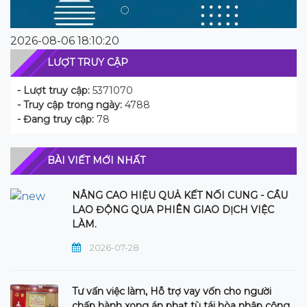
2026-08-06 18:10:20
LƯỢT TRUY CẬP
- Lượt truy cập:
5371070
- Truy cập trong ngày:
4788
- Đang truy cập:
78
BÀI VIẾT MỚI NHẤT
NÂNG CAO HIỆU QUẢ KẾT NỐI CUNG - CẦU
LAO ĐỘNG QUA PHIÊN GIAO DỊCH VIỆC
LÀM.
2026-07-28
Tư vấn việc làm, Hỗ trợ vay vốn cho người
chấp hành xong án phạt tù tái hòa nhập cộng