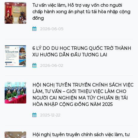
Tư vấn việc làm, Hỗ trợ vay vốn cho người
chấp hành xong án phạt tù tái hòa nhập cộng
đồng
2026-06-05
6 LÝ DO DU HỌC TRUNG QUỐC TRỞ THÀNH
XU HƯỚNG DẪN ĐẦU TƯƠNG LAI
2026-06-02
HỘI NGHỊ TUYÊN TRUYỀN CHÍNH SÁCH VIỆC
LÀM, TƯ VẤN – GIỚI THIỆU VIỆC LÀM CHO
NGƯỜI CAI NGHIỆN MA TÚY CHUẨN BỊ TÁI
HÒA NHẬP CỘNG ĐỒNG NĂM 2025
2025-12-22
Hội nghị tuyên truyền chính sách việc làm, tư