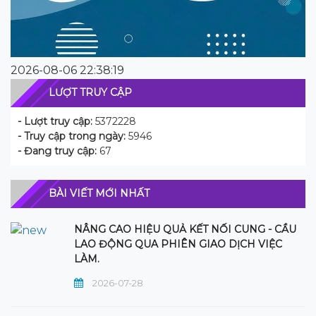
2026-08-06 22:38:19
LƯỢT TRUY CẬP
- Lượt truy cập:
5372228
- Truy cập trong ngày:
5946
- Đang truy cập:
67
BÀI VIẾT MỚI NHẤT
NÂNG CAO HIỆU QUẢ KẾT NỐI CUNG - CẦU
LAO ĐỘNG QUA PHIÊN GIAO DỊCH VIỆC
LÀM.
2026-07-28