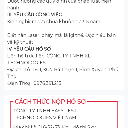
Được hưởng các quy định của pháp luật hiện
hành
III. YÊU CẦU CÔNG VIỆC
Kinh nghiệm sửa chữa khuôn từ 3-5 năm.
Biết hàn Laser, phay, mài là lợi thế. Đọc hiểu bản
vẽ kỹ thuật.
IV. YÊU CẦU HỒ SƠ
Liên hệ trực tiếp: CÔNG TY TNHH KL
TECHNOLOGIES
Địa chỉ: Lô 118-1, KCN Bá Thiện 1, Bình Xuyên, Phú
Thọ
Điện Thoại: 0976.391.213
CÁCH THỨC NỘP HỒ SƠ
CÔNG TY TNHH EASY TEST
TECHNOLOGIES VIỆT NAM
Địa chỉ: Lô CL6-52-53, Khu đô thị Sky