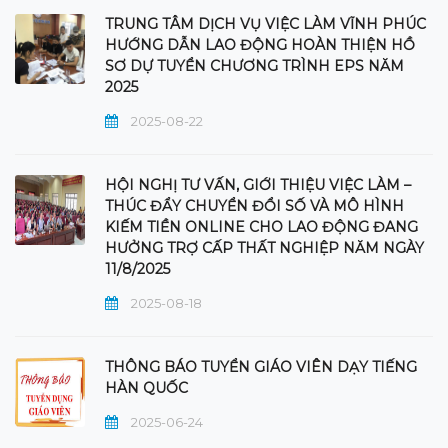
TRUNG TÂM DỊCH VỤ VIỆC LÀM VĨNH PHÚC
HƯỚNG DẪN LAO ĐỘNG HOÀN THIỆN HỒ
SƠ DỰ TUYỂN CHƯƠNG TRÌNH EPS NĂM
2025
2025-08-22
HỘI NGHỊ TƯ VẤN, GIỚI THIỆU VIỆC LÀM –
THÚC ĐẨY CHUYỂN ĐỔI SỐ VÀ MÔ HÌNH
KIẾM TIỀN ONLINE CHO LAO ĐỘNG ĐANG
HƯỞNG TRỢ CẤP THẤT NGHIỆP NĂM NGÀY
11/8/2025
2025-08-18
THÔNG BÁO TUYỂN GIÁO VIÊN DẠY TIẾNG
HÀN QUỐC
2025-06-24