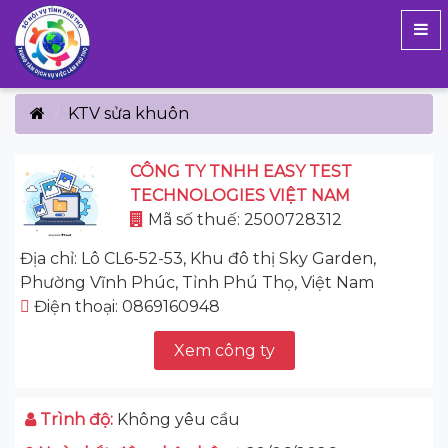
KTV sửa khuôn
CÔNG TY TNHH EASY TEST
TECHNOLOGIES VIỆT NAM
Mã số thuế: 2500728312
Địa chỉ: Lô CL6-52-53, Khu đô thị Sky Garden,
Phường Vĩnh Phúc, Tỉnh Phú Thọ, Việt Nam
Điện thoại: 0869160948
Xem công ty
Trình độ:
Không yêu cầu