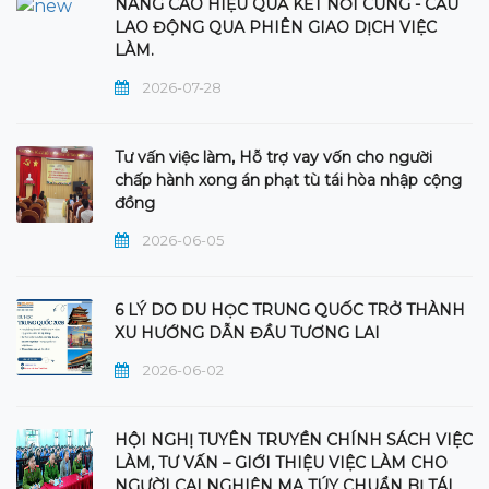
NÂNG CAO HIỆU QUẢ KẾT NỐI CUNG - CẦU
LAO ĐỘNG QUA PHIÊN GIAO DỊCH VIỆC
LÀM.
2026-07-28
Tư vấn việc làm, Hỗ trợ vay vốn cho người
chấp hành xong án phạt tù tái hòa nhập cộng
đồng
2026-06-05
6 LÝ DO DU HỌC TRUNG QUỐC TRỞ THÀNH
XU HƯỚNG DẪN ĐẦU TƯƠNG LAI
2026-06-02
HỘI NGHỊ TUYÊN TRUYỀN CHÍNH SÁCH VIỆC
LÀM, TƯ VẤN – GIỚI THIỆU VIỆC LÀM CHO
NGƯỜI CAI NGHIỆN MA TÚY CHUẨN BỊ TÁI