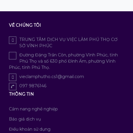
VỀ CHÚNG TÔI
TRUNG TÂM DỊCH VỤ VIỆC LÀM PHÚ THỌ CƠ
SỞ VĨNH PHÚC
Đường Đặng Trần Côn, phường Vĩnh Phúc, tỉnh
Phú Thọ và số 630 phố Đình Ấm, phường Vĩnh
Phúc, tỉnh Phú Thọ.
vieclamphutho.cs1@gmail.com
097 9876146
THÔNG TIN
Cẩm nang nghề nghiệp
Báo giá dịch vụ
Điều khoản sử dụng