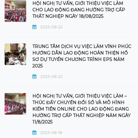
HỘI NGHỊ TƯ VẤN, GIỚI THIỆU VIỆC LÀM
CHO LAO ĐỘNG ĐANG HƯỞNG TRỢ CẤP
THẤT NGHIỆP NGÀY 18/08/2025
2025-08-22
TRUNG TÂM DỊCH VỤ VIỆC LÀM VĨNH PHÚC
HƯỚNG DẪN LAO ĐỘNG HOÀN THIỆN HỒ
SƠ DỰ TUYỂN CHƯƠNG TRÌNH EPS NĂM
2025
2025-08-22
HỘI NGHỊ TƯ VẤN, GIỚI THIỆU VIỆC LÀM –
THÚC ĐẨY CHUYỂN ĐỔI SỐ VÀ MÔ HÌNH
KIẾM TIỀN ONLINE CHO LAO ĐỘNG ĐANG
HƯỞNG TRỢ CẤP THẤT NGHIỆP NĂM NGÀY
11/8/2025
2025-08-18