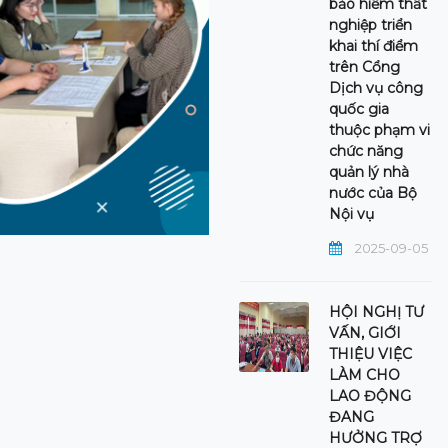
bảo hiểm thất
nghiệp triển
khai thí điểm
trên Cổng
Dịch vụ công
quốc gia
thuộc phạm vi
chức năng
quản lý nhà
nước của Bộ
Nội vụ
2025-09-05
HỘI NGHỊ TƯ
VẤN, GIỚI
THIỆU VIỆC
LÀM CHO
LAO ĐỘNG
ĐANG
HƯỞNG TRỢ