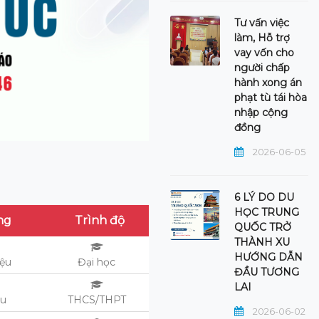
Tư vấn việc
làm, Hỗ trợ
vay vốn cho
người chấp
hành xong án
phạt tù tái hòa
nhập cộng
đồng
2026-06-05
6 LÝ DO DU
HỌC TRUNG
ng
Trình độ
QUỐC TRỞ
THÀNH XU
HƯỚNG DẪN
iệu
Đại học
ĐẦU TƯƠNG
LAI
ệu
THCS/THPT
2026-06-02