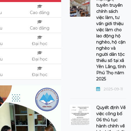
tuyên truyền
chính sách
u
Cao đẳng
việc làm, tư
vấn giới thiệu
ệu
Cao đẳng
việc làm cho
lao động hộ
nghèo, hộ cận
ệu
Đại học
nghèo và
người dân tộc
ệu
Đại học
thiểu số tại xã
Yên Lãng, tỉnh
Phú Thọ năm
ệu
Đại học
2025
2025-09-11
Quyết định Về
việc công bố
06 thủ tục
hành chính về