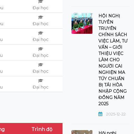
ệu
Đại học
HỘI NGHỊ
TUYÊN
ệu
Đại học
TRUYỀN
CHÍNH SÁCH
ệu
Đại học
VIỆC LÀM, TƯ
VẤN – GIỚI
THIỆU VIỆC
ệu
Đại học
LÀM CHO
NGƯỜI CAI
ệu
Đại học
NGHIỆN MA
TÚY CHUẨN
BỊ TÁI HÒA
ệu
Đại học
NHẬP CỘNG
ĐỒNG NĂM
2025
2025-12-22
ng
Trình độ
Hội nghị