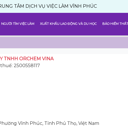
M DỊCH VỤ VIỆC LÀM VĨNH PHÚC
NGƯỜI TÌM VIỆC LÀM
XUẤT KHẨU LAO ĐỘNG VÀ DU HỌC
BẢO HIỂM THẤT
Y TNHH ORCHEM VINA
thuế: 2500558117
 Phường Vĩnh Phúc, Tỉnh Phú Thọ, Việt Nam