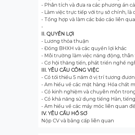
- Phân tích và đưa ra các phương án cả
- Làm việc trực tiếp với trụ sở chính, l
- Tổng hợp và làm các báo cáo liên qu
-
II. QUYỀN LỢI
- Lương thỏa thuận
- Đóng BHXH và các quyền lợi khác
- Môi trường làm việc năng động, thân
- Cơ hội thăng tiến, phát triển nghề ng
III. YÊU CẦU CÔNG VIỆC
- Có tối thiểu 5 năm ở vị trí tương đươ
- Am hiểu về các mặt hàng: Hóa chất 
- Có kinh nghiệm và chuyên môn trong 
- Có khả năng sử dụng tiếng Hàn, tiến
- Am hiểu về các máy móc liên quan đ
IV. YÊU CẦU HỒ SƠ
Nộp CV và bằng cấp liên quan