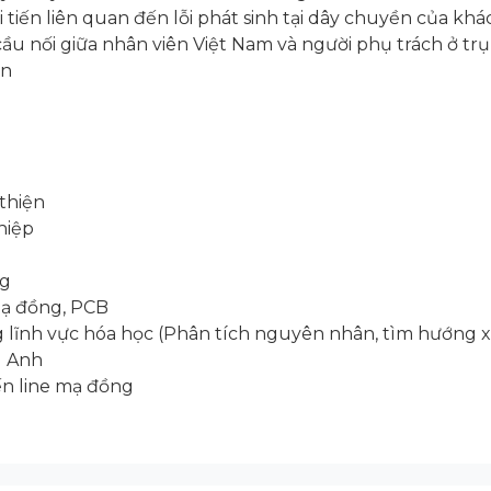
i tiến liên quan đến lỗi phát sinh tại dây chuyền của kh
à cầu nối giữa nhân viên Việt Nam và người phụ trách ở tr
an
 thiện
hiệp
ng
mạ đồng, PCB
lĩnh vực hóa học (Phân tích nguyên nhân, tìm hướng xử l
g Anh
ến line mạ đồng