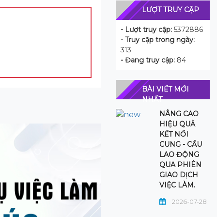
LƯỢT TRUY CẬP
- Lượt truy cập:
5372886
- Truy cập trong ngày:
313
- Đang truy cập:
84
BÀI VIẾT MỚI
NHẤT
NÂNG CAO
HIỆU QUẢ
KẾT NỐI
CUNG - CẦU
LAO ĐỘNG
QUA PHIÊN
GIAO DỊCH
VIỆC LÀM.
2026-07-28