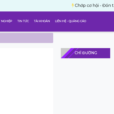
Chớp cơ hội - Đón thành công
 NGHIỆP
TIN TỨC
TÀI KHOẢN
LIÊN HỆ - QUẢNG CÁO
CHỈ ĐƯỜNG