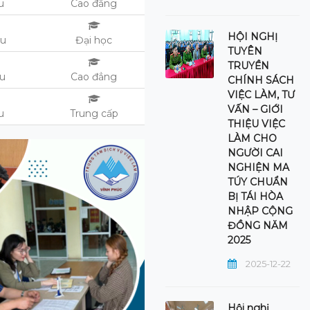
ệu
Cao đẳng
HỘI NGHỊ
ệu
Đại học
TUYÊN
TRUYỀN
ệu
Cao đẳng
CHÍNH SÁCH
VIỆC LÀM, TƯ
VẤN – GIỚI
ệu
Trung cấp
THIỆU VIỆC
LÀM CHO
NGƯỜI CAI
NGHIỆN MA
TÚY CHUẨN
BỊ TÁI HÒA
NHẬP CỘNG
ĐỒNG NĂM
2025
2025-12-22
Hội nghị