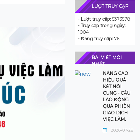
LƯỢT TRUY CẬP
- Lượt truy cập:
5373578
- Truy cập trong ngày:
1004
- Đang truy cập:
76
BÀI VIẾT MỚI
NHẤT
NÂNG CAO
HIỆU QUẢ
KẾT NỐI
CUNG - CẦU
LAO ĐỘNG
QUA PHIÊN
GIAO DỊCH
VIỆC LÀM.
2026-07-28