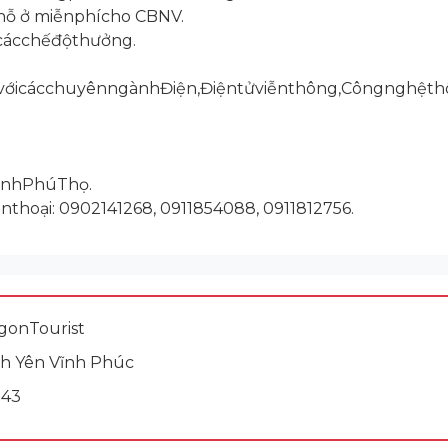
hỗ ở miễnphícho CBNV.
cácchếđộthưởng.
ớicácchuyênngànhĐiện,Điệntửviễnthông,Côngnghệthôn
TỉnhPhúThọ.
thoại: 0902141268, 0911854088, 0911812756.
gonTourist
ĩnh Yên Vĩnh Phúc
043