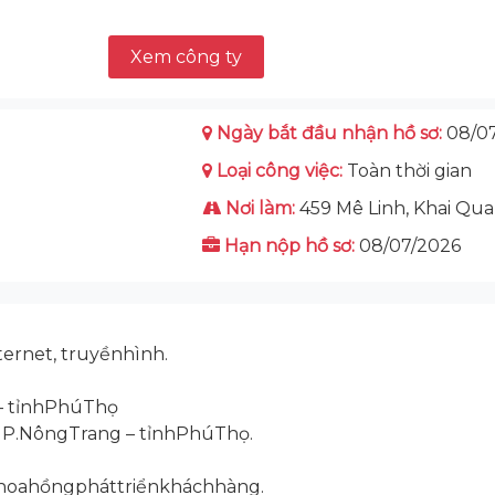
Xem công ty
Ngày bắt đầu nhận hồ sơ:
08/07
Loại công việc:
Toàn thời gian
Nơi làm:
459 Mê Linh, Khai Qu
Hạn nộp hồ sơ:
08/07/2026
rnet, truyềnhình.
 – tỉnhPhúThọ
, P.NôngTrang – tỉnhPhúThọ.
 hoahồngpháttriểnkháchhàng.