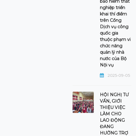
bảo hiểm thất
nghiệp triển
khai thí điểm
trên Cổng
Dịch vụ công
quốc gia
thuộc phạm vi
chức năng
quản lý nhà
nước của Bộ
Nội vụ
2025-09-05
HỘI NGHỊ TƯ
VẤN, GIỚI
THIỆU VIỆC
LÀM CHO
LAO ĐỘNG
ĐANG
HƯỞNG TRỢ