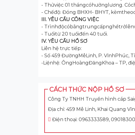
- Thửviệc 01 thángcóhưởnglương. Cóc
- Chếđộ: Đóng BHXH- BHYT, kèmtheo
III. YÊU CẦU CÔNG VIỆC
- Trìnhđộcóbằngtrungcấpnghềtrởlênv
- Tuổitừ 20 tuổiđến 40 tuổi.
IV. YÊU CẦU HỒ SƠ
Liên hệ trực tiếp:
- Số 459 ĐườngMêLinh, P. VĩnhPhúc, 
-Liệnhệ: ÔngHoàngĐăngKhoa – TP, điện
CÁCH THỨC NỘP HỒ SƠ
Công Ty TNHH Truyền hình cáp Sai
Địa chỉ: 459 Mê Linh, Khai Quang V
Điện thoại: 0963333589, 0901830