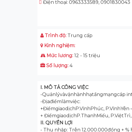
Điện thoại: 0963333589, 0901830043
Trình độ:
Trung cấp
Kinh nghiệm:
Mức lương:
12 - 15 triệu
Số lượng:
4
I. MÔ TẢ CÔNG VIỆC
-Quảnlývàvậnhànhhạtầngmạngcáp inte
-Địađiểmlàmviệc:
+ĐiểmgiaodịchP.VĩnhPhúc, P.VĩnhYên
+ ĐiểmgiaodịchP.ThanhMiếu, P.ViệtTrì
II. QUYỀN LỢI
- Thu nhập: Trên 12.000.000đồng + %