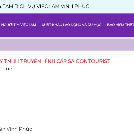
CH VỤ VIỆC LÀM VĨNH PHÚC
NGƯỜI TÌM VIỆC LÀM
XUẤT KHẨU LAO ĐỘNG VÀ DU HỌC
BẢO HIỂM THẤT
Y TNHH TRUYỀN HÌNH CÁP SAIGONTOURIST
thuế:
Yên Vĩnh Phúc