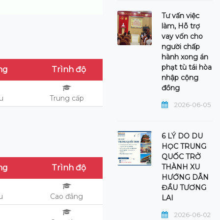
Tư vấn việc
làm, Hỗ trợ
vay vốn cho
người chấp
hành xong án
phạt tù tái hòa
ng
Trình độ
nhập cộng
đồng
ệu
Trung cấp
2026-06-05
6 LÝ DO DU
HỌC TRUNG
QUỐC TRỞ
THÀNH XU
ng
Trình độ
HƯỚNG DẪN
ĐẦU TƯƠNG
ệu
Cao đẳng
LAI
2026-06-02