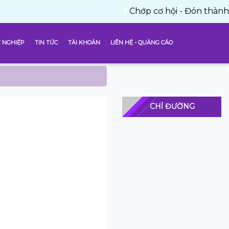
Chớp cơ hội - Đón thành công với
 NGHIỆP
TIN TỨC
TÀI KHOẢN
LIÊN HỆ - QUẢNG CÁO
CHỈ ĐƯỜNG