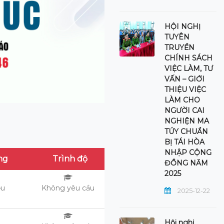
HỘI NGHỊ
TUYÊN
TRUYỀN
CHÍNH SÁCH
VIỆC LÀM, TƯ
VẤN – GIỚI
THIỆU VIỆC
LÀM CHO
NGƯỜI CAI
NGHIỆN MA
TÚY CHUẨN
BỊ TÁI HÒA
NHẬP CỘNG
ng
Trình độ
ĐỒNG NĂM
2025
ệu
Không yêu cầu
2025-12-22
Hội nghị