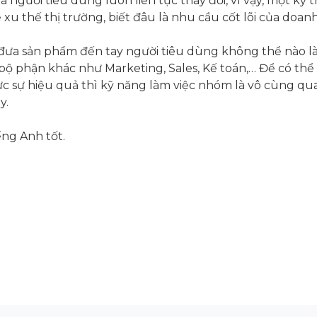
người tiêu dùng luôn liên tục thay đổi, vì vậy, một kỹ t
 xu thế thị trường, biết đâu là nhu cầu cốt lõi của doan
đưa sản phẩm đến tay người tiêu dùng không thể nào là
bộ phận khác như Marketing, Sales, Kế toán,… Để có thể
ực sự hiệu quả thì kỹ năng làm việc nhóm là vô cùng qua
y.
ếng Anh tốt.