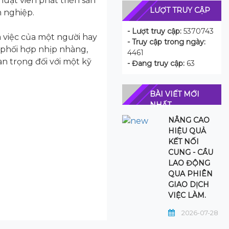
huật viên phát triển sản
LƯỢT TRUY CẬP
h nghiệp.
- Lượt truy cập:
5370743
 việc của một người hay
- Truy cập trong ngày:
 phối hợp nhịp nhàng,
4461
n trọng đối với một kỹ
- Đang truy cập:
63
BÀI VIẾT MỚI
NHẤT
NÂNG CAO
HIỆU QUẢ
KẾT NỐI
CUNG - CẦU
LAO ĐỘNG
QUA PHIÊN
GIAO DỊCH
VIỆC LÀM.
2026-07-28