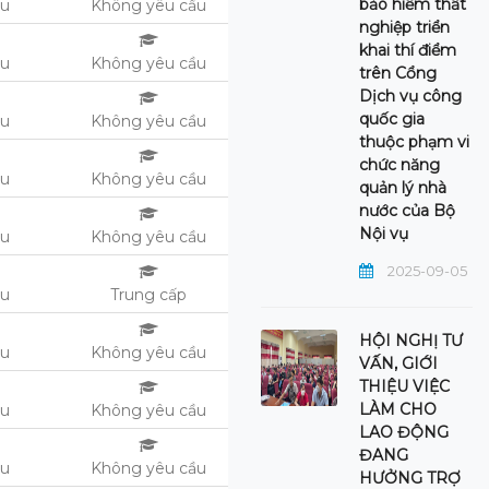
bảo hiểm thất
ệu
Không yêu cầu
nghiệp triển
khai thí điểm
ệu
Không yêu cầu
trên Cổng
Dịch vụ công
quốc gia
ệu
Không yêu cầu
thuộc phạm vi
chức năng
ệu
Không yêu cầu
quản lý nhà
nước của Bộ
Nội vụ
ệu
Không yêu cầu
2025-09-05
ệu
Trung cấp
HỘI NGHỊ TƯ
ệu
Không yêu cầu
VẤN, GIỚI
THIỆU VIỆC
LÀM CHO
ệu
Không yêu cầu
LAO ĐỘNG
ĐANG
ệu
Không yêu cầu
HƯỞNG TRỢ