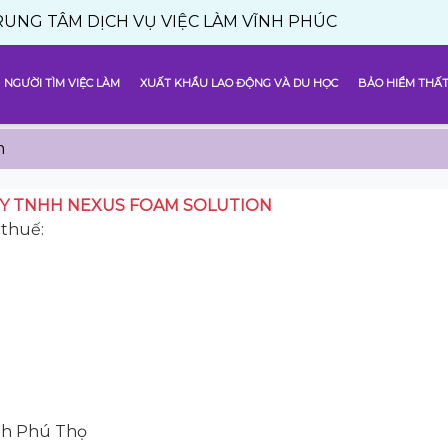
 DỊCH VỤ VIỆC LÀM VĨNH PHÚC
NGƯỜI TÌM VIỆC LÀM
XUẤT KHẨU LAO ĐỘNG VÀ DU HỌC
BẢO HIỂM THẤT
m
Y TNHH NEXUS FOAM SOLUTION
thuế:
ỉnh Phú Thọ