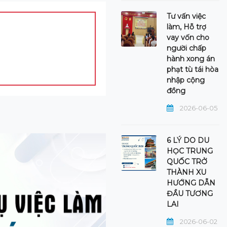
Tư vấn việc
làm, Hỗ trợ
vay vốn cho
người chấp
hành xong án
phạt tù tái hòa
nhập cộng
đồng
2026-06-05
6 LÝ DO DU
HỌC TRUNG
QUỐC TRỞ
THÀNH XU
HƯỚNG DẪN
ĐẦU TƯƠNG
LAI
2026-06-02