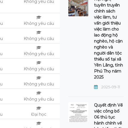
ệu
Không yêu cầu
tuyên truyền
chính sách
việc làm, tư
vấn giới thiệu
ệu
Không yêu cầu
việc làm cho
lao động hộ
ệu
Không yêu cầu
nghèo, hộ cận
nghèo và
người dân tộc
ệu
Không yêu cầu
thiểu số tại xã
Yên Lãng, tỉnh
ệu
Không yêu cầu
Phú Thọ năm
2025
ệu
Không yêu cầu
2025-09-11
ệu
Không yêu cầu
Quyết định Về
việc công bố
ệu
Đại học
06 thủ tục
hành chính về