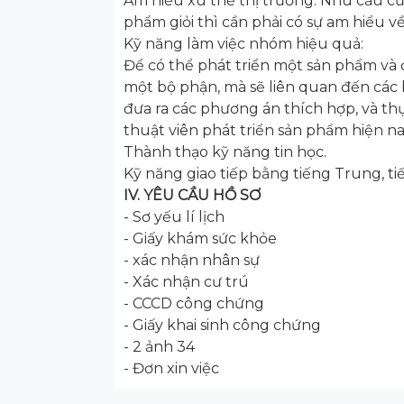
Am hiểu xu thế thị trường: Nhu cầu của 
phẩm giỏi thì cần phải có sự am hiểu về
Kỹ năng làm việc nhóm hiệu quả:
Để có thể phát triển một sản phẩm và 
một bộ phận, mà sẽ liên quan đến các 
đưa ra các phương án thích hợp, và th
thuật viên phát triển sản phẩm hiện na
Thành thạo kỹ năng tin học.
Kỹ năng giao tiếp bằng tiếng Trung, ti
IV. YÊU CẦU HỒ SƠ
- Sơ yếu lí lịch
- Giấy khám sức khỏe
- xác nhận nhân sự
- Xác nhận cư trú
- CCCD công chứng
- Giấy khai sinh công chứng
- 2 ảnh 34
- Đơn xin việc