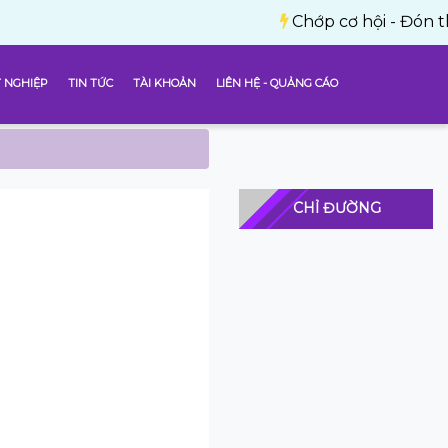
Chớp cơ hội - Đón thành công
 NGHIỆP
TIN TỨC
TÀI KHOẢN
LIÊN HỆ - QUẢNG CÁO
CHỈ ĐƯỜNG