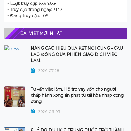
- Lượt truy cập:
5394338
- Truy cập trong ngày:
3142
- Đang truy cập:
109
BÀI VIẾT MỚI NHẤT
NÂNG CAO HIỆU QUẢ KẾT NỐI CUNG - CẦU
LAO ĐỘNG QUA PHIÊN GIAO DỊCH VIỆC
LÀM.
2026-07-28
Tư vấn việc làm, Hỗ trợ vay vốn cho người
chấp hành xong án phạt tù tái hòa nhập cộng
đồng
2026-06-05
6 LÝ DO DU HỌC TRUNG QUỐC TRỞ THÀNH