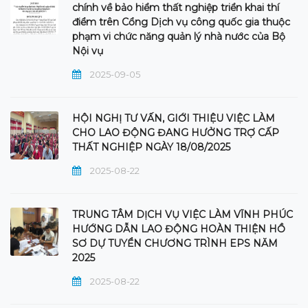
chính về bảo hiểm thất nghiệp triển khai thí
điểm trên Cổng Dịch vụ công quốc gia thuộc
phạm vi chức năng quản lý nhà nước của Bộ
Nội vụ
2025-09-05
HỘI NGHỊ TƯ VẤN, GIỚI THIỆU VIỆC LÀM
CHO LAO ĐỘNG ĐANG HƯỞNG TRỢ CẤP
THẤT NGHIỆP NGÀY 18/08/2025
2025-08-22
TRUNG TÂM DỊCH VỤ VIỆC LÀM VĨNH PHÚC
HƯỚNG DẪN LAO ĐỘNG HOÀN THIỆN HỒ
SƠ DỰ TUYỂN CHƯƠNG TRÌNH EPS NĂM
2025
2025-08-22