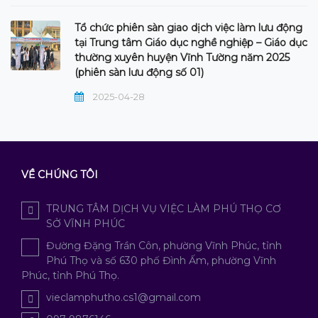
Tổ chức phiên sàn giao dịch việc làm lưu động
tại Trung tâm Giáo dục nghề nghiệp – Giáo dục
thường xuyên huyện Vĩnh Tường năm 2025
(phiên sàn lưu động số 01)
2025-04-28
VỀ CHÚNG TÔI
TRUNG TÂM DỊCH VỤ VIỆC LÀM PHÚ THỌ CƠ
SỞ VĨNH PHÚC
Đường Đặng Trần Côn, phường Vĩnh Phúc, tỉnh
Phú Thọ và số 630 phố Đình Ấm, phường Vĩnh
Phúc, tỉnh Phú Thọ.
vieclamphutho.cs1@gmail.com