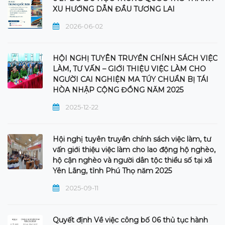
XU HƯỚNG DẪN ĐẦU TƯƠNG LAI
2026-06-02
HỘI NGHỊ TUYÊN TRUYỀN CHÍNH SÁCH VIỆC
LÀM, TƯ VẤN – GIỚI THIỆU VIỆC LÀM CHO
NGƯỜI CAI NGHIỆN MA TÚY CHUẨN BỊ TÁI
HÒA NHẬP CỘNG ĐỒNG NĂM 2025
2025-12-22
Hội nghị tuyên truyền chính sách việc làm, tư
vấn giới thiệu việc làm cho lao động hộ nghèo,
hộ cận nghèo và người dân tộc thiểu số tại xã
Yên Lãng, tỉnh Phú Thọ năm 2025
2025-09-11
Quyết định Về việc công bố 06 thủ tục hành