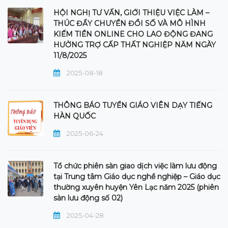
HỘI NGHỊ TƯ VẤN, GIỚI THIỆU VIỆC LÀM –
THÚC ĐẨY CHUYỂN ĐỔI SỐ VÀ MÔ HÌNH
KIẾM TIỀN ONLINE CHO LAO ĐỘNG ĐANG
HƯỞNG TRỢ CẤP THẤT NGHIỆP NĂM NGÀY
11/8/2025
2025-08-18
THÔNG BÁO TUYỂN GIÁO VIÊN DẠY TIẾNG
HÀN QUỐC
2025-06-24
Tổ chức phiên sàn giao dịch việc làm lưu động
tại Trung tâm Giáo dục nghề nghiệp – Giáo dục
thường xuyên huyện Yên Lạc năm 2025 (phiên
sàn lưu động số 02)
2025-04-28