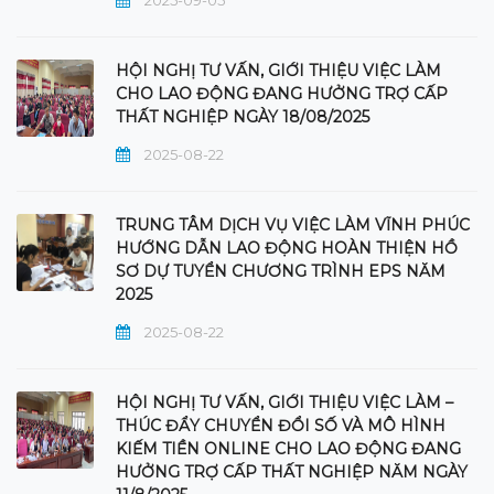
HỘI NGHỊ TƯ VẤN, GIỚI THIỆU VIỆC LÀM
CHO LAO ĐỘNG ĐANG HƯỞNG TRỢ CẤP
THẤT NGHIỆP NGÀY 18/08/2025
2025-08-22
TRUNG TÂM DỊCH VỤ VIỆC LÀM VĨNH PHÚC
HƯỚNG DẪN LAO ĐỘNG HOÀN THIỆN HỒ
SƠ DỰ TUYỂN CHƯƠNG TRÌNH EPS NĂM
2025
2025-08-22
HỘI NGHỊ TƯ VẤN, GIỚI THIỆU VIỆC LÀM –
THÚC ĐẨY CHUYỂN ĐỔI SỐ VÀ MÔ HÌNH
KIẾM TIỀN ONLINE CHO LAO ĐỘNG ĐANG
HƯỞNG TRỢ CẤP THẤT NGHIỆP NĂM NGÀY