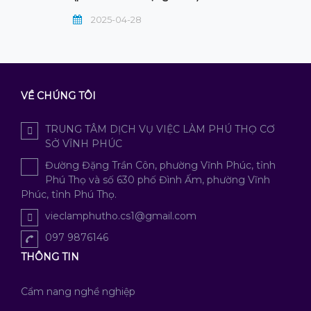
2025-04-28
VỀ CHÚNG TÔI
TRUNG TÂM DỊCH VỤ VIỆC LÀM PHÚ THỌ CƠ
SỞ VĨNH PHÚC
Đường Đặng Trần Côn, phường Vĩnh Phúc, tỉnh
Phú Thọ và số 630 phố Đình Ấm, phường Vĩnh
Phúc, tỉnh Phú Thọ.
vieclamphutho.cs1@gmail.com
097 9876146
THÔNG TIN
Cẩm nang nghề nghiệp