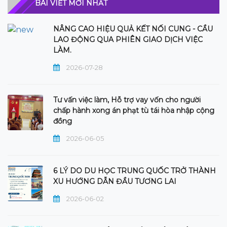
BÀI VIẾT MỚI NHẤT
NÂNG CAO HIỆU QUẢ KẾT NỐI CUNG - CẦU
LAO ĐỘNG QUA PHIÊN GIAO DỊCH VIỆC
LÀM.
2026-07-28
Tư vấn việc làm, Hỗ trợ vay vốn cho người
chấp hành xong án phạt tù tái hòa nhập cộng
đồng
2026-06-05
6 LÝ DO DU HỌC TRUNG QUỐC TRỞ THÀNH
XU HƯỚNG DẪN ĐẦU TƯƠNG LAI
2026-06-02