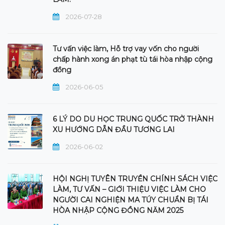
2026-07-28
Tư vấn việc làm, Hỗ trợ vay vốn cho người
chấp hành xong án phạt tù tái hòa nhập cộng
đồng
2026-06-05
6 LÝ DO DU HỌC TRUNG QUỐC TRỞ THÀNH
XU HƯỚNG DẪN ĐẦU TƯƠNG LAI
2026-06-02
HỘI NGHỊ TUYÊN TRUYỀN CHÍNH SÁCH VIỆC
LÀM, TƯ VẤN – GIỚI THIỆU VIỆC LÀM CHO
NGƯỜI CAI NGHIỆN MA TÚY CHUẨN BỊ TÁI
HÒA NHẬP CỘNG ĐỒNG NĂM 2025