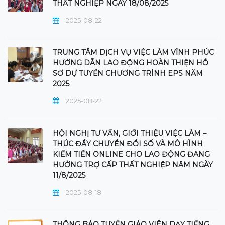
THẤT NGHIỆP NGÀY 18/08/2025
2025-08-22
TRUNG TÂM DỊCH VỤ VIỆC LÀM VĨNH PHÚC
HƯỚNG DẪN LAO ĐỘNG HOÀN THIỆN HỒ
SƠ DỰ TUYỂN CHƯƠNG TRÌNH EPS NĂM
2025
2025-08-22
HỘI NGHỊ TƯ VẤN, GIỚI THIỆU VIỆC LÀM –
THÚC ĐẨY CHUYỂN ĐỔI SỐ VÀ MÔ HÌNH
KIẾM TIỀN ONLINE CHO LAO ĐỘNG ĐANG
HƯỞNG TRỢ CẤP THẤT NGHIỆP NĂM NGÀY
11/8/2025
2025-08-18
THÔNG BÁO TUYỂN GIÁO VIÊN DẠY TIẾNG