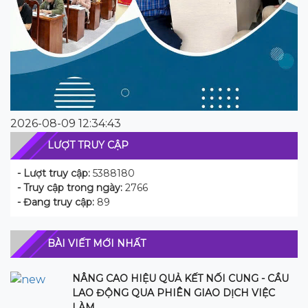
2026-08-09 12:34:43
LƯỢT TRUY CẬP
- Lượt truy cập:
5388180
- Truy cập trong ngày:
2766
- Đang truy cập:
89
BÀI VIẾT MỚI NHẤT
NÂNG CAO HIỆU QUẢ KẾT NỐI CUNG - CẦU
LAO ĐỘNG QUA PHIÊN GIAO DỊCH VIỆC
LÀM.