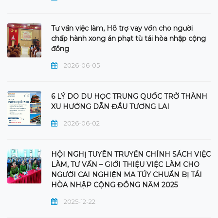
Tư vấn việc làm, Hỗ trợ vay vốn cho người
chấp hành xong án phạt tù tái hòa nhập cộng
đồng
2026-06-05
6 LÝ DO DU HỌC TRUNG QUỐC TRỞ THÀNH
XU HƯỚNG DẪN ĐẦU TƯƠNG LAI
2026-06-02
HỘI NGHỊ TUYÊN TRUYỀN CHÍNH SÁCH VIỆC
LÀM, TƯ VẤN – GIỚI THIỆU VIỆC LÀM CHO
NGƯỜI CAI NGHIỆN MA TÚY CHUẨN BỊ TÁI
HÒA NHẬP CỘNG ĐỒNG NĂM 2025
2025-12-22