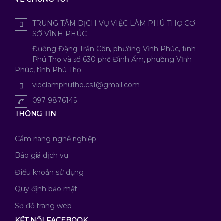
TRUNG TÂM DỊCH VỤ VIỆC LÀM PHÚ THỌ CƠ
SỞ VĨNH PHÚC
Đường Đặng Trần Côn, phường Vĩnh Phúc, tỉnh
Phú Thọ và số 630 phố Đình Ấm, phường Vĩnh
Phúc, tỉnh Phú Thọ.
vieclamphutho.cs1@gmail.com
097 9876146
THÔNG TIN
Cẩm nang nghề nghiệp
Báo giá dịch vụ
Điều khoản sử dụng
Quy định bảo mật
Sơ đồ trang web
KẾT NỐI FACEBOOK