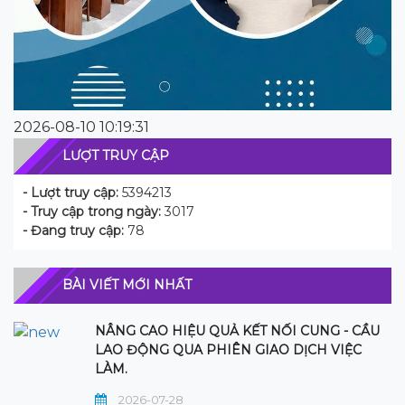
2026-08-10 10:19:31
LƯỢT TRUY CẬP
- Lượt truy cập:
5394213
- Truy cập trong ngày:
3017
- Đang truy cập:
78
BÀI VIẾT MỚI NHẤT
NÂNG CAO HIỆU QUẢ KẾT NỐI CUNG - CẦU
LAO ĐỘNG QUA PHIÊN GIAO DỊCH VIỆC
LÀM.
2026-07-28