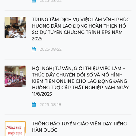
2025-08-22
TRUNG TÂM DỊCH VỤ VIỆC LÀM VĨNH PHÚC
HƯỚNG DẪN LAO ĐỘNG HOÀN THIỆN HỒ
SƠ DỰ TUYỂN CHƯƠNG TRÌNH EPS NĂM
2025
2025-08-22
HỘI NGHỊ TƯ VẤN, GIỚI THIỆU VIỆC LÀM –
THÚC ĐẨY CHUYỂN ĐỔI SỐ VÀ MÔ HÌNH
KIẾM TIỀN ONLINE CHO LAO ĐỘNG ĐANG
HƯỞNG TRỢ CẤP THẤT NGHIỆP NĂM NGÀY
11/8/2025
2025-08-18
THÔNG BÁO TUYỂN GIÁO VIÊN DẠY TIẾNG
HÀN QUỐC