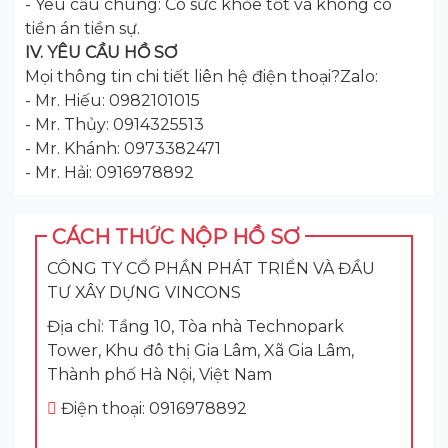
- Yêu cầu chung: Có sức khỏe tốt và không có
tiền án tiền sự.
IV. YÊU CẦU HỒ SƠ
Mọi thông tin chi tiết liên hệ điện thoại?Zalo:
- Mr. Hiếu: 0982101015
- Mr. Thủy: 0914325513
- Mr. Khánh: 0973382471
- Mr. Hải: 0916978892
CÁCH THỨC NỘP HỒ SƠ
CÔNG TY CỔ PHẦN PHÁT TRIỂN VÀ ĐẦU
TƯ XÂY DỰNG VINCONS
Địa chỉ: Tầng 10, Tòa nhà Technopark
Tower, Khu đô thị Gia Lâm, Xã Gia Lâm,
Thành phố Hà Nội, Việt Nam
Điện thoại: 0916978892