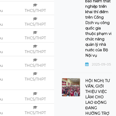
bảo hiểm thất
nghiệp triển
ệu
THCS/THPT
khai thí điểm
trên Cổng
Dịch vụ công
ệu
THCS/THPT
quốc gia
thuộc phạm vi
ệu
THCS/THPT
chức năng
quản lý nhà
nước của Bộ
ệu
THCS/THPT
Nội vụ
2025-09-05
ệu
THCS/THPT
ệu
THCS/THPT
HỘI NGHỊ TƯ
VẤN, GIỚI
THIỆU VIỆC
LÀM CHO
ệu
THCS/THPT
LAO ĐỘNG
ĐANG
ệu
THCS/THPT
HƯỞNG TRỢ