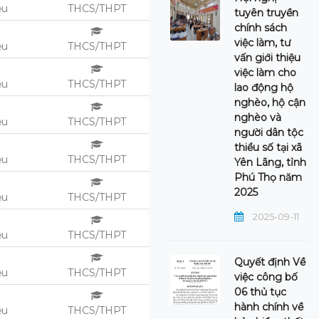
ệu
THCS/THPT
tuyên truyền
chính sách
việc làm, tư
ệu
THCS/THPT
vấn giới thiệu
việc làm cho
ệu
THCS/THPT
lao động hộ
nghèo, hộ cận
nghèo và
ệu
THCS/THPT
người dân tộc
thiểu số tại xã
ệu
THCS/THPT
Yên Lãng, tỉnh
Phú Thọ năm
2025
ệu
THCS/THPT
2025-09-11
ệu
THCS/THPT
Quyết định Về
ệu
THCS/THPT
việc công bố
06 thủ tục
hành chính về
ệu
THCS/THPT