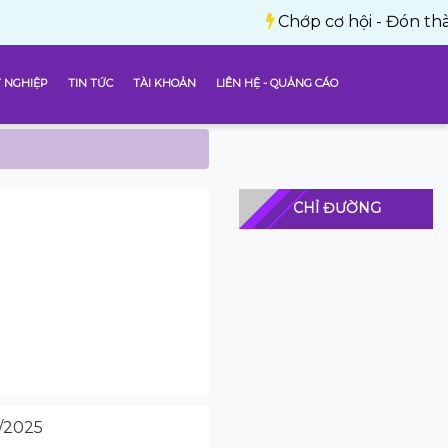
Chớp cơ hội - Đón thành công 
 NGHIỆP
TIN TỨC
TÀI KHOẢN
LIÊN HỆ - QUẢNG CÁO
CHỈ ĐƯỜNG
/2025