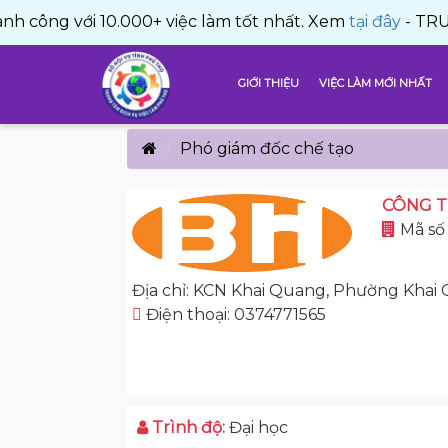
với 10.000+ việc làm tốt nhất. Xem
tại đây
- TRUNG TÂM 
GIỚI THIỆU
VIỆC LÀM MỚI NHẤT
Phó giám đốc chế tạo
CÔNG T
Mã số 
Địa chỉ: KCN Khai Quang, Phường Khai 
Điện thoại: 0374771565
Trình độ:
Đại học