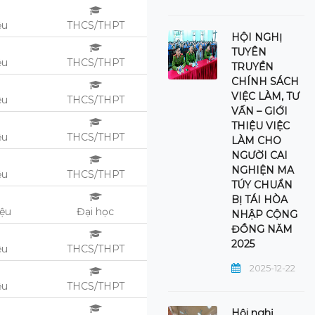
ệu
THCS/THPT
HỘI NGHỊ
TUYÊN
ệu
THCS/THPT
TRUYỀN
CHÍNH SÁCH
VIỆC LÀM, TƯ
ệu
THCS/THPT
VẤN – GIỚI
THIỆU VIỆC
ệu
THCS/THPT
LÀM CHO
NGƯỜI CAI
NGHIỆN MA
ệu
THCS/THPT
TÚY CHUẨN
BỊ TÁI HÒA
iệu
Đại học
NHẬP CỘNG
ĐỒNG NĂM
2025
ệu
THCS/THPT
2025-12-22
ệu
THCS/THPT
Hội nghị