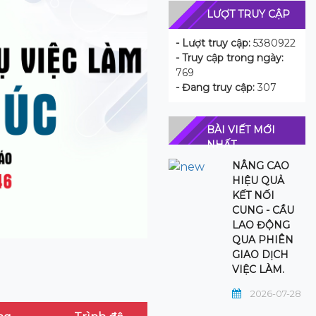
LƯỢT TRUY CẬP
- Lượt truy cập:
5380922
- Truy cập trong ngày:
769
- Đang truy cập:
307
BÀI VIẾT MỚI
NHẤT
NÂNG CAO
HIỆU QUẢ
KẾT NỐI
CUNG - CẦU
LAO ĐỘNG
QUA PHIÊN
GIAO DỊCH
VIỆC LÀM.
2026-07-28