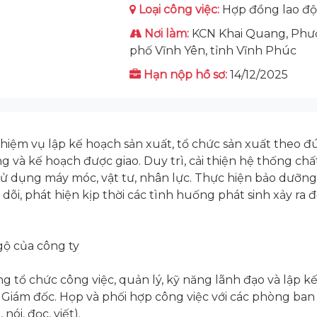
Loại công việc:
Hợp đồng lao đ
Nơi làm:
KCN Khai Quang, Phư
phố Vĩnh Yên, tỉnh Vĩnh Phúc
Hạn nộp hồ sơ:
14/12/2025
 nhiệm vụ lập kế hoạch sản xuất, tổ chức sản xuất theo 
ng và kế hoạch được giao. Duy trì, cải thiện hệ thống ch
sử dụng máy móc, vật tư, nhân lực. Thực hiện bảo dưỡng 
i, phát hiện kịp thời các tình huống phát sinh xảy ra đ
gộ của công ty
ng tổ chức công việc, quản lý, kỹ năng lãnh đạo và lập k
 Giám đốc. Họp và phối hợp công việc với các phòng ban
ói, đọc, viết).