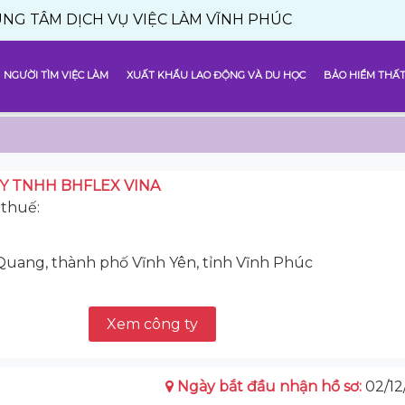
DỊCH VỤ VIỆC LÀM VĨNH PHÚC
NGƯỜI TÌM VIỆC LÀM
XUẤT KHẨU LAO ĐỘNG VÀ DU HỌC
BẢO HIỂM THẤT
Y TNHH BHFLEX VINA
thuế:
Quang, thành phố Vĩnh Yên, tỉnh Vĩnh Phúc
Xem công ty
Ngày bắt đầu nhận hồ sơ:
02/12