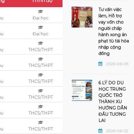
ng
Trình độ
Tư vấn việc
làm, Hỗ trợ
ệu
Đại học
vay vốn cho
người chấp
ệu
Đại học
hành xong án
phạt tù tái hòa
nhập cộng
ệu
THCS/THPT
đồng
2026-06-05
ệu
THCS/THPT
ệu
THCS/THPT
6 LÝ DO DU
HỌC TRUNG
QUỐC TRỞ
ệu
THCS/THPT
THÀNH XU
HƯỚNG DẪN
ệu
THCS/THPT
ĐẦU TƯƠNG
LAI
ệu
THCS/THPT
2026-06-02