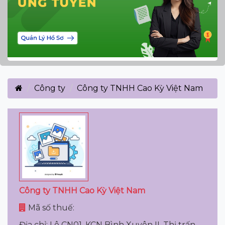
Công ty
Công ty TNHH Cao Kỳ Việt Nam
Công ty TNHH Cao Kỳ Việt Nam
Mã số thuế:
Địa chỉ: Lô CN01, KCN Bình Xuyên II, Thị trấn