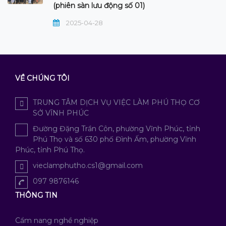
(phiên sàn lưu động số 01)
2025-04-28
VỀ CHÚNG TÔI
TRUNG TÂM DỊCH VỤ VIỆC LÀM PHÚ THỌ CƠ
SỞ VĨNH PHÚC
Đường Đặng Trần Côn, phường Vĩnh Phúc, tỉnh
Phú Thọ và số 630 phố Đình Ấm, phường Vĩnh
Phúc, tỉnh Phú Thọ.
vieclamphutho.cs1@gmail.com
097 9876146
THÔNG TIN
Cẩm nang nghề nghiệp