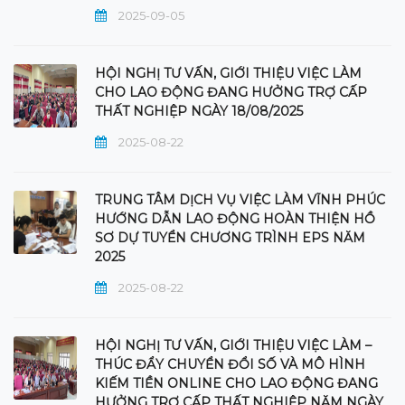
2025-09-05
HỘI NGHỊ TƯ VẤN, GIỚI THIỆU VIỆC LÀM
CHO LAO ĐỘNG ĐANG HƯỞNG TRỢ CẤP
THẤT NGHIỆP NGÀY 18/08/2025
2025-08-22
TRUNG TÂM DỊCH VỤ VIỆC LÀM VĨNH PHÚC
HƯỚNG DẪN LAO ĐỘNG HOÀN THIỆN HỒ
SƠ DỰ TUYỂN CHƯƠNG TRÌNH EPS NĂM
2025
2025-08-22
HỘI NGHỊ TƯ VẤN, GIỚI THIỆU VIỆC LÀM –
THÚC ĐẨY CHUYỂN ĐỔI SỐ VÀ MÔ HÌNH
KIẾM TIỀN ONLINE CHO LAO ĐỘNG ĐANG
HƯỞNG TRỢ CẤP THẤT NGHIỆP NĂM NGÀY