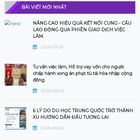
BÀI VIẾT MỚI NHẤT
NÂNG CAO HIỆU QUẢ KẾT NỐI CUNG - CẦU
LAO ĐỘNG QUA PHIÊN GIAO DỊCH VIỆC
LÀM.
2026-07-28
Tư vấn việc làm, Hỗ trợ vay vốn cho người
chấp hành xong án phạt tù tái hòa nhập cộng
đồng
2026-06-05
6 LÝ DO DU HỌC TRUNG QUỐC TRỞ THÀNH
XU HƯỚNG DẪN ĐẦU TƯƠNG LAI
2026-06-02