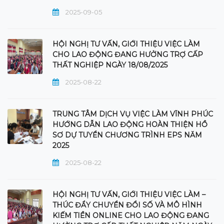
2025-09-05
HỘI NGHỊ TƯ VẤN, GIỚI THIỆU VIỆC LÀM
CHO LAO ĐỘNG ĐANG HƯỞNG TRỢ CẤP
THẤT NGHIỆP NGÀY 18/08/2025
2025-08-22
TRUNG TÂM DỊCH VỤ VIỆC LÀM VĨNH PHÚC
HƯỚNG DẪN LAO ĐỘNG HOÀN THIỆN HỒ
SƠ DỰ TUYỂN CHƯƠNG TRÌNH EPS NĂM
2025
2025-08-22
HỘI NGHỊ TƯ VẤN, GIỚI THIỆU VIỆC LÀM –
THÚC ĐẨY CHUYỂN ĐỔI SỐ VÀ MÔ HÌNH
KIẾM TIỀN ONLINE CHO LAO ĐỘNG ĐANG