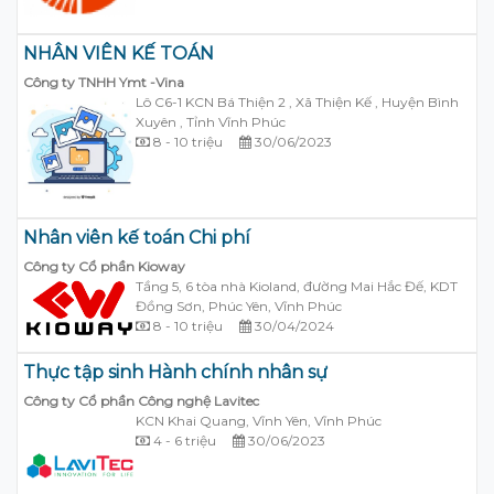
NHÂN VIÊN KẾ TOÁN
Công ty TNHH Ymt -Vina
Lô C6-1 KCN Bá Thiện 2 , Xã Thiện Kế , Huyện Bình
Xuyên , Tỉnh Vĩnh Phúc
8 - 10 triệu
30/06/2023
Nhân viên kế toán Chi phí
Công ty Cổ phần Kioway
Tầng 5, 6 tòa nhà Kioland, đường Mai Hắc Đế, KDT
Đồng Sơn, Phúc Yên, Vĩnh Phúc
8 - 10 triệu
30/04/2024
Thực tập sinh Hành chính nhân sự
Công ty Cổ phần Công nghệ Lavitec
KCN Khai Quang, Vĩnh Yên, Vĩnh Phúc
4 - 6 triệu
30/06/2023