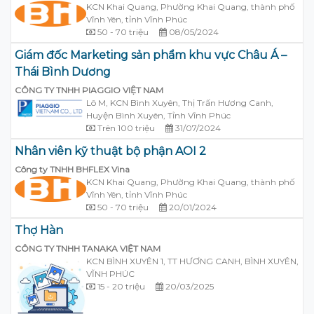
KCN Khai Quang, Phường Khai Quang, thành phố
Vĩnh Yên, tỉnh Vĩnh Phúc
50 - 70 triệu
08/05/2024
Giám đốc Marketing sản phẩm khu vực Châu Á –
Thái Bình Dương
CÔNG TY TNHH PIAGGIO VIỆT NAM
Lô M, KCN Bình Xuyên, Thị Trấn Hương Canh,
Huyện Bình Xuyên, Tỉnh Vĩnh Phúc
Trên 100 triệu
31/07/2024
Nhân viên kỹ thuật bộ phận AOI 2
Công ty TNHH BHFLEX Vina
KCN Khai Quang, Phường Khai Quang, thành phố
Vĩnh Yên, tỉnh Vĩnh Phúc
50 - 70 triệu
20/01/2024
Thợ Hàn
CÔNG TY TNHH TANAKA VIỆT NAM
KCN BÌNH XUYÊN 1, TT HƯƠNG CANH, BÌNH XUYÊN,
VĨNH PHÚC
15 - 20 triệu
20/03/2025