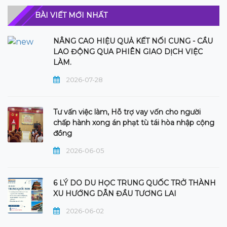
BÀI VIẾT MỚI NHẤT
NÂNG CAO HIỆU QUẢ KẾT NỐI CUNG - CẦU
LAO ĐỘNG QUA PHIÊN GIAO DỊCH VIỆC
LÀM.
2026-07-28
Tư vấn việc làm, Hỗ trợ vay vốn cho người
chấp hành xong án phạt tù tái hòa nhập cộng
đồng
2026-06-05
6 LÝ DO DU HỌC TRUNG QUỐC TRỞ THÀNH
XU HƯỚNG DẪN ĐẦU TƯƠNG LAI
2026-06-02