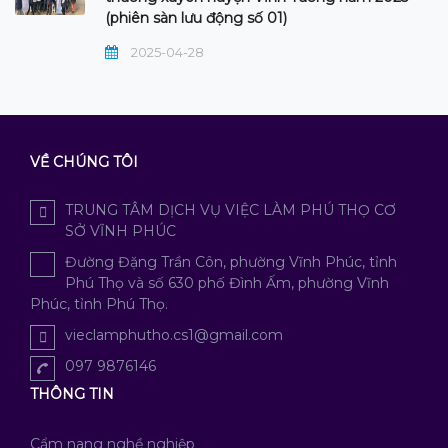
(phiên sàn lưu động số 01)
2025-04-28
VỀ CHÚNG TÔI
TRUNG TÂM DỊCH VỤ VIỆC LÀM PHÚ THỌ CƠ
SỞ VĨNH PHÚC
Đường Đặng Trần Côn, phường Vĩnh Phúc, tỉnh
Phú Thọ và số 630 phố Đình Ấm, phường Vĩnh
Phúc, tỉnh Phú Thọ.
vieclamphutho.cs1@gmail.com
097 9876146
THÔNG TIN
Cẩm nang nghề nghiệp