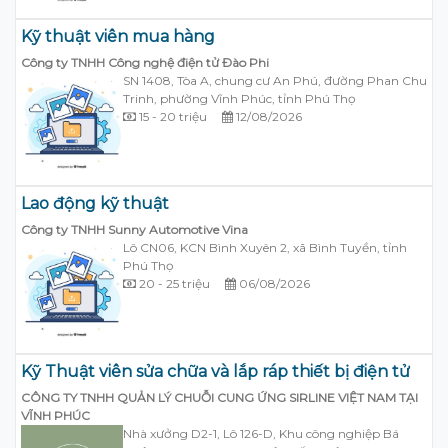
Kỹ thuật viên mua hàng
Công ty TNHH Công nghệ điện tử Đào Phi
SN 1408, Tòa A, chung cư An Phú, đường Phan Chu
Trinh, phường Vĩnh Phúc, tỉnh Phú Thọ
15 - 20 triệu
12/08/2026
Lao động kỹ thuật
Công ty TNHH Sunny Automotive Vina
Lô CN06, KCN Bình Xuyên 2, xã Bình Tuyền, tỉnh
Phú Thọ
20 - 25 triệu
06/08/2026
Kỹ Thuật viên sửa chữa và lắp ráp thiết bị điện tử
CÔNG TY TNHH QUẢN LÝ CHUỖI CUNG ỨNG SIRLINE VIỆT NAM TẠI
VĨNH PHÚC
Nhà xưởng D2-1, Lô 126-D, Khu công nghiệp Bá