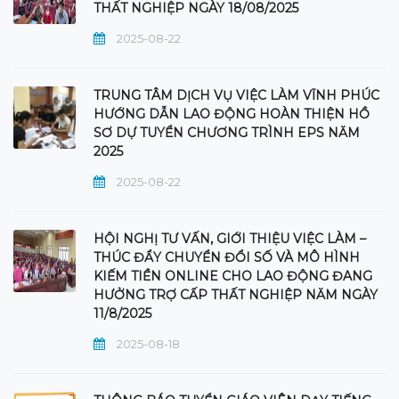
THẤT NGHIỆP NGÀY 18/08/2025
2025-08-22
TRUNG TÂM DỊCH VỤ VIỆC LÀM VĨNH PHÚC
HƯỚNG DẪN LAO ĐỘNG HOÀN THIỆN HỒ
SƠ DỰ TUYỂN CHƯƠNG TRÌNH EPS NĂM
2025
2025-08-22
HỘI NGHỊ TƯ VẤN, GIỚI THIỆU VIỆC LÀM –
THÚC ĐẨY CHUYỂN ĐỔI SỐ VÀ MÔ HÌNH
KIẾM TIỀN ONLINE CHO LAO ĐỘNG ĐANG
HƯỞNG TRỢ CẤP THẤT NGHIỆP NĂM NGÀY
11/8/2025
2025-08-18