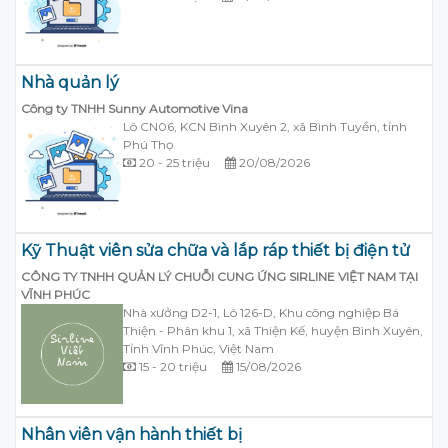
Nhà quản lý
Công ty TNHH Sunny Automotive Vina
Lô CN06, KCN Bình Xuyên 2, xã Bình Tuyền, tỉnh
Phú Thọ
20 - 25 triệu
20/08/2026
Kỹ Thuật viên sửa chữa và lắp ráp thiết bị điện tử
CÔNG TY TNHH QUẢN LÝ CHUỖI CUNG ỨNG SIRLINE VIỆT NAM TẠI
VĨNH PHÚC
Nhà xưởng D2-1, Lô 126-D, Khu công nghiệp Bá
Thiện - Phân khu 1, xã Thiện Kế, huyện Bình Xuyên,
Tỉnh Vĩnh Phúc, Việt Nam
15 - 20 triệu
15/08/2026
Nhân viên vận hành thiết bị