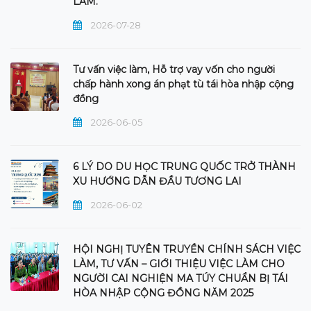
LÀM.
2026-07-28
Tư vấn việc làm, Hỗ trợ vay vốn cho người
chấp hành xong án phạt tù tái hòa nhập cộng
đồng
2026-06-05
6 LÝ DO DU HỌC TRUNG QUỐC TRỞ THÀNH
XU HƯỚNG DẪN ĐẦU TƯƠNG LAI
2026-06-02
HỘI NGHỊ TUYÊN TRUYỀN CHÍNH SÁCH VIỆC
LÀM, TƯ VẤN – GIỚI THIỆU VIỆC LÀM CHO
NGƯỜI CAI NGHIỆN MA TÚY CHUẨN BỊ TÁI
HÒA NHẬP CỘNG ĐỒNG NĂM 2025