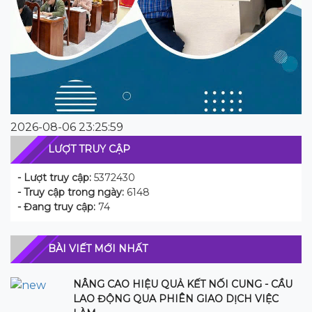
2026-08-06 23:25:59
LƯỢT TRUY CẬP
- Lượt truy cập:
5372430
- Truy cập trong ngày:
6148
- Đang truy cập:
74
BÀI VIẾT MỚI NHẤT
NÂNG CAO HIỆU QUẢ KẾT NỐI CUNG - CẦU
LAO ĐỘNG QUA PHIÊN GIAO DỊCH VIỆC