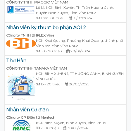
CÔNG TY TNHH PIAGGIO VIỆT NAM
Lô M, KCN Bình Xuyên, Thị Trấn Hương Canh,
Huyện Bình Xuyên, Tỉnh Vĩnh Phúc
Trên 100 triệu
31/07/2024
Nhân viên kỹ thuật bộ phận AOI 2
Công ty TNHH BHFLEX Vina
KCN Khai Quang, Phường Khai Quang, thành phố
Vĩnh Yên, tỉnh Vĩnh Phúc
50 - 70 triệu
20/01/2024
Thợ Hàn
CÔNG TY TNHH TANAKA VIỆT NAM
KCN BÌNH XUYÊN 1, TT HƯƠNG CANH, BÌNH XUYÊN,
VĨNH PHÚC
15 - 20 triệu
20/03/2025
Nhân viên Cơ điện
Công ty CP Điện tử Mentech
KCN Bình Xuyên, Bình Xuyên, Vĩnh Phúc
7 - 10 triệu
30/05/2024