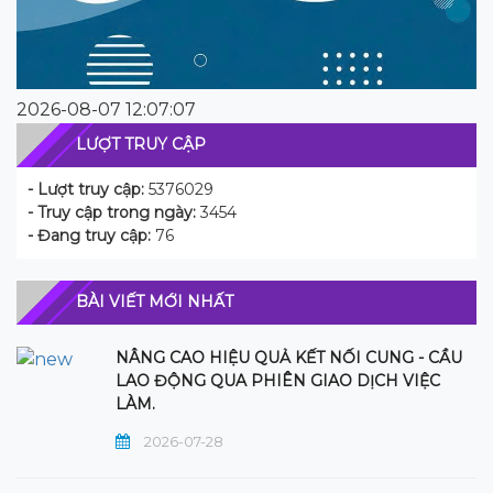
2026-08-07 12:07:07
LƯỢT TRUY CẬP
- Lượt truy cập:
5376029
- Truy cập trong ngày:
3454
- Đang truy cập:
76
BÀI VIẾT MỚI NHẤT
NÂNG CAO HIỆU QUẢ KẾT NỐI CUNG - CẦU
LAO ĐỘNG QUA PHIÊN GIAO DỊCH VIỆC
LÀM.
2026-07-28