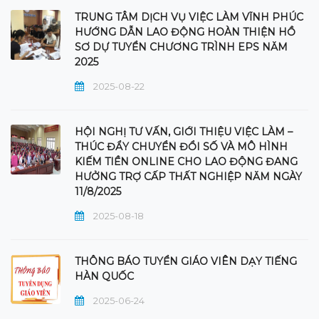
TRUNG TÂM DỊCH VỤ VIỆC LÀM VĨNH PHÚC
HƯỚNG DẪN LAO ĐỘNG HOÀN THIỆN HỒ
SƠ DỰ TUYỂN CHƯƠNG TRÌNH EPS NĂM
2025
2025-08-22
HỘI NGHỊ TƯ VẤN, GIỚI THIỆU VIỆC LÀM –
THÚC ĐẨY CHUYỂN ĐỔI SỐ VÀ MÔ HÌNH
KIẾM TIỀN ONLINE CHO LAO ĐỘNG ĐANG
HƯỞNG TRỢ CẤP THẤT NGHIỆP NĂM NGÀY
11/8/2025
2025-08-18
THÔNG BÁO TUYỂN GIÁO VIÊN DẠY TIẾNG
HÀN QUỐC
2025-06-24