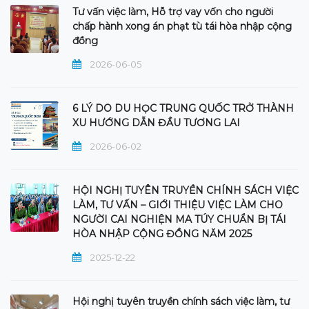
Tư vấn việc làm, Hỗ trợ vay vốn cho người
chấp hành xong án phạt tù tái hòa nhập cộng
đồng
2026-06-05
6 LÝ DO DU HỌC TRUNG QUỐC TRỞ THÀNH
XU HƯỚNG DẪN ĐẦU TƯƠNG LAI
2026-06-02
HỘI NGHỊ TUYÊN TRUYỀN CHÍNH SÁCH VIỆC
LÀM, TƯ VẤN – GIỚI THIỆU VIỆC LÀM CHO
NGƯỜI CAI NGHIỆN MA TÚY CHUẨN BỊ TÁI
HÒA NHẬP CỘNG ĐỒNG NĂM 2025
2025-12-22
Hội nghị tuyên truyền chính sách việc làm, tư