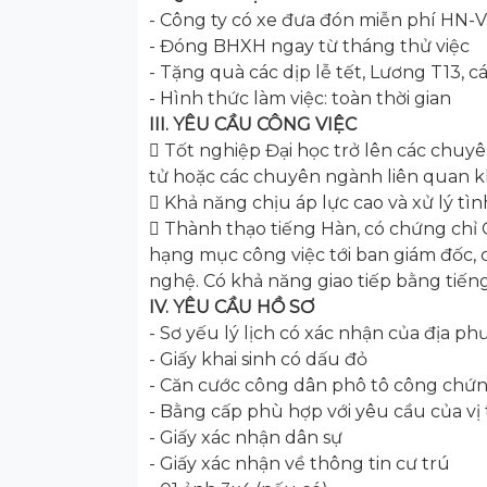
- Công ty có xe đưa đón miễn phí HN-
- Đóng BHXH ngay từ tháng thử việc
- Tặng quà các dịp lễ tết, Lương T13, c
- Hình thức làm việc: toàn thời gian
III. YÊU CẦU CÔNG VIỆC
 Tốt nghiệp Đại học trở lên các chuyê
tử hoặc các chuyên ngành liên quan k
 Khả năng chịu áp lực cao và xử lý tì
 Thành thạo tiếng Hàn, có chứng chỉ O
hạng mục công việc tới ban giám đốc, 
nghệ. Có khả năng giao tiếp bằng tiến
IV. YÊU CẦU HỒ SƠ
- Sơ yếu lý lịch có xác nhận của địa p
- Giấy khai sinh có dấu đỏ
- Căn cước công dân phô tô công chứ
- Bằng cấp phù hợp với yêu cầu của vị
- Giấy xác nhận dân sự
- Giấy xác nhận về thông tin cư trú