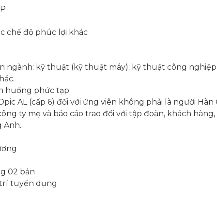
VP
ác chế độ phúc lợi khác
n ngành: kỹ thuật (kỹ thuật máy); kỹ thuật công nghiệp,
hác.
nh huống phức tạp.
pic AL (cấp 6) đối với ứng viên không phải là người Hà
công ty mẹ và báo cáo trao đổi với tập đoàn, khách hàng
g Anh.
hương
ng 02 bản
 trí tuyển dụng