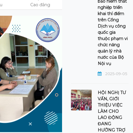
bảo hiểm thất
ệu
Cao đẳng
nghiệp triển
khai thí điểm
trên Cổng
Dịch vụ công
quốc gia
thuộc phạm vi
chức năng
quản lý nhà
nước của Bộ
Nội vụ
2025-09-05
HỘI NGHỊ TƯ
VẤN, GIỚI
THIỆU VIỆC
LÀM CHO
LAO ĐỘNG
ĐANG
HƯỞNG TRỢ