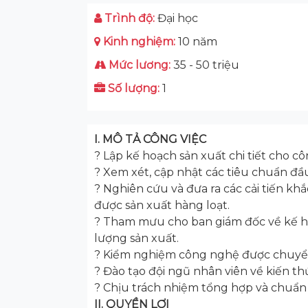
Trình độ:
Đại học
Kinh nghiệm:
10 năm
Mức lương:
35 - 50 triệu
Số lượng:
1
I. MÔ TẢ CÔNG VIỆC
? Lập kế hoạch sản xuất chi tiết cho c
? Xem xét, cập nhật các tiêu chuẩn đầu
? Nghiên cứu và đưa ra các cải tiến k
được sản xuất hàng loạt.
? Tham mưu cho ban giám đốc về kế ho
lượng sản xuất.
? Kiểm nghiệm công nghệ được chuyển 
? Đào tạo đội ngũ nhân viên về kiến 
? Chịu trách nhiệm tổng hợp và chuẩn b
II. QUYỀN LỢI