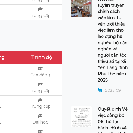
tuyên truyền
chính sách
ệu
Trung cấp
việc làm, tư
vấn giới thiệu
việc làm cho
lao động hộ
nghèo, hộ cận
nghèo và
người dân tộc
ng
Trình độ
thiểu số tại xã
Yên Lãng, tỉnh
Phú Thọ năm
ệu
Cao đẳng
2025
2025-09-11
ệu
Trung cấp
u
Trung cấp
Quyết định Về
việc công bố
06 thủ tục
ệu
Đại học
hành chính về