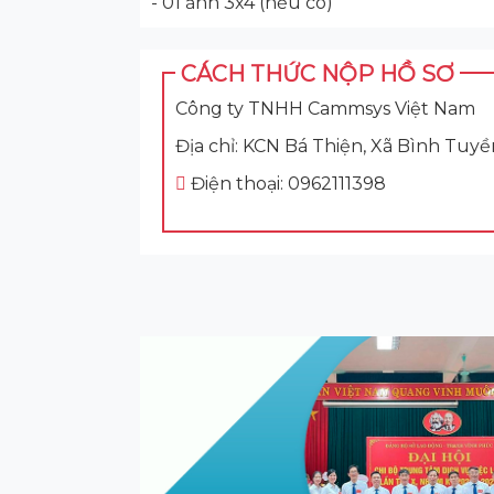
- 01 ảnh 3x4 (nếu có)
CÁCH THỨC NỘP HỒ SƠ
Công ty TNHH Cammsys Việt Nam
Địa chỉ: KCN Bá Thiện, Xã Bình Tuyề
Điện thoại: 0962111398