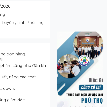
/2026
ộng
h Tuyền , Tỉnh Phú Thọ
 ứng đơn hàng.
ất.
ản phẩm cũng như đến khi
uất, nâng cao chất
st down.
g giám đốc.