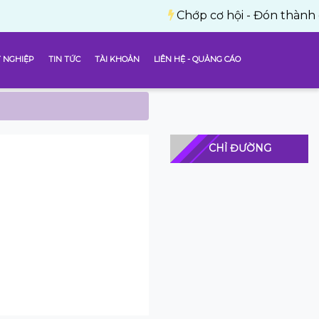
Chớp cơ hội - Đón thành công với 
 NGHIỆP
TIN TỨC
TÀI KHOẢN
LIÊN HỆ - QUẢNG CÁO
CHỈ ĐƯỜNG