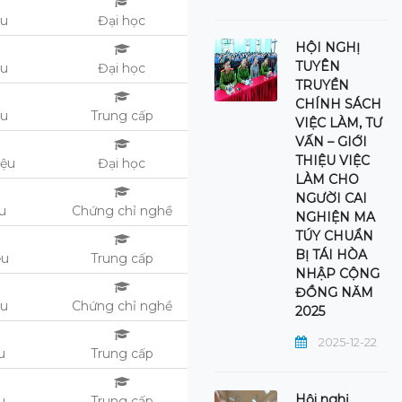
ệu
Đại học
HỘI NGHỊ
TUYÊN
ệu
Đại học
TRUYỀN
CHÍNH SÁCH
ệu
Trung cấp
VIỆC LÀM, TƯ
VẤN – GIỚI
THIỆU VIỆC
iệu
Đại học
LÀM CHO
NGƯỜI CAI
ệu
Chứng chỉ nghề
NGHIỆN MA
TÚY CHUẨN
BỊ TÁI HÒA
ệu
Trung cấp
NHẬP CỘNG
ĐỒNG NĂM
ệu
Chứng chỉ nghề
2025
2025-12-22
u
Trung cấp
Hội nghị
u
Trung cấp