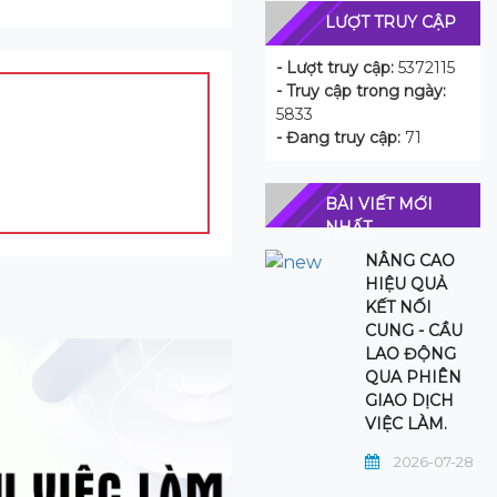
LƯỢT TRUY CẬP
- Lượt truy cập:
5372115
- Truy cập trong ngày:
5833
- Đang truy cập:
71
BÀI VIẾT MỚI
NHẤT
NÂNG CAO
HIỆU QUẢ
KẾT NỐI
CUNG - CẦU
LAO ĐỘNG
QUA PHIÊN
GIAO DỊCH
VIỆC LÀM.
2026-07-28