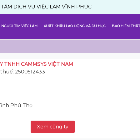
H VỤ VIỆC LÀM VĨNH PHÚC
NGƯỜI TÌM VIỆC LÀM
XUẤT KHẨU LAO ĐỘNG VÀ DU HỌC
BẢO HIỂM THẤT
Y TNHH CAMMSYS VIỆT NAM
 thuế: 2500512433
 Tỉnh Phú Thọ
Xem công ty