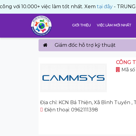
10.000+ việc làm tốt nhất. Xem
tại đây
- TRUNG TÂM DỊC
GIỚI THIỆU
VIỆC LÀM MỚI NHẤT
Giám đốc hỗ trợ kỹ thuật
CÔNG T
Mã số
Địa chỉ: KCN Bá Thiện, Xã Bình Tuyền ,
Điện thoại: 0962111398