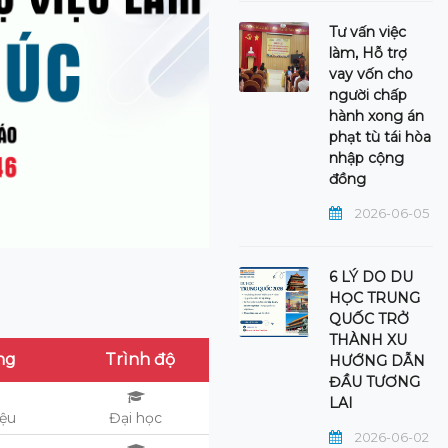
Tư vấn việc
làm, Hỗ trợ
vay vốn cho
người chấp
hành xong án
phạt tù tái hòa
nhập cộng
đồng
2026-06-05
6 LÝ DO DU
HỌC TRUNG
QUỐC TRỞ
THÀNH XU
ng
Trình độ
HƯỚNG DẪN
ĐẦU TƯƠNG
LAI
iệu
Đại học
2026-06-02