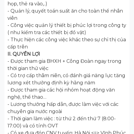
họp, thẻ ra vào,..)
- Quản lý, quyết toán suất ăn cho toàn thể nhân
viên
- Công việc quản lý thiết bị phúc lợi trong công ty
( như kiểm tra các thiết bị đồ vật)
- Thực hiện các công việc khác theo sự chỉ thị của
cấp trên
II. QUYỀN LỢI
- Được tham gia BHXH + Công Đoàn ngay trong
thời gian thử việc
- Có trợ cấp thâm niên, có đánh giá năng lực tăng
lương xét thưởng định kỳ hằng năm
- Được tham gia các hội nhóm hoạt động văn
nghệ, thể thao…
- Lương thưởng hấp dẫn, được làm việc với các
chuyên gia nước ngoài
- Thời gian làm việc : từ thứ 2 đến thứ 7 (8:00-
17:00) và có tính OVT
- Có xe đưa đón CNV tuyến: Hà Nội <=> Vĩnh Phúc