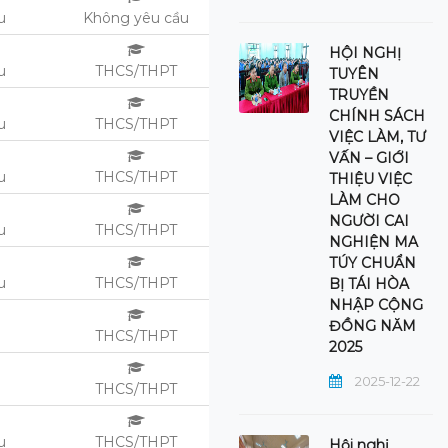
ệu
Không yêu cầu
HỘI NGHỊ
ệu
THCS/THPT
TUYÊN
TRUYỀN
CHÍNH SÁCH
u
THCS/THPT
VIỆC LÀM, TƯ
VẤN – GIỚI
u
THCS/THPT
THIỆU VIỆC
LÀM CHO
NGƯỜI CAI
u
THCS/THPT
NGHIỆN MA
TÚY CHUẨN
u
THCS/THPT
BỊ TÁI HÒA
NHẬP CỘNG
ĐỒNG NĂM
u
THCS/THPT
2025
2025-12-22
u
THCS/THPT
ệu
THCS/THPT
Hội nghị