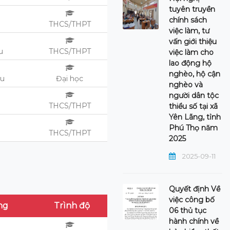
tuyên truyền
chính sách
u
THCS/THPT
việc làm, tư
vấn giới thiệu
u
THCS/THPT
việc làm cho
lao động hộ
nghèo, hộ cận
ệu
Đại học
nghèo và
người dân tộc
u
THCS/THPT
thiểu số tại xã
Yên Lãng, tỉnh
Phú Thọ năm
u
THCS/THPT
2025
2025-09-11
Quyết định Về
việc công bố
ng
Trình độ
06 thủ tục
hành chính về