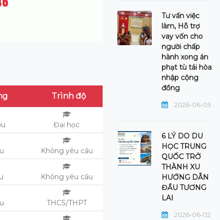
Tư vấn việc
làm, Hỗ trợ
vay vốn cho
người chấp
hành xong án
phạt tù tái hòa
nhập cộng
đồng
ng
Trình độ
2026-06-05
ệu
Đại học
6 LÝ DO DU
HỌC TRUNG
ệu
Không yêu cầu
QUỐC TRỞ
THÀNH XU
ệu
Không yêu cầu
HƯỚNG DẪN
ĐẦU TƯƠNG
LAI
ệu
THCS/THPT
2026-06-02