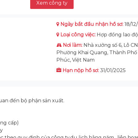
Xem công ty
Ngày bắt đầu nhận hồ sơ:
18/12
Loại công việc:
Hợp đồng lao đ
Nơi làm:
Nhà xưởng số 6, Lô CN
Phường Khai Quang, Thành Phố V
Phúc, Việt Nam
Hạn nộp hồ sơ:
31/01/2025
 quan đến bộ phận sản xuất.
ằng cấp)
ty
theo quy đinh của công ty,du lịch hằng năm , liên hoan,