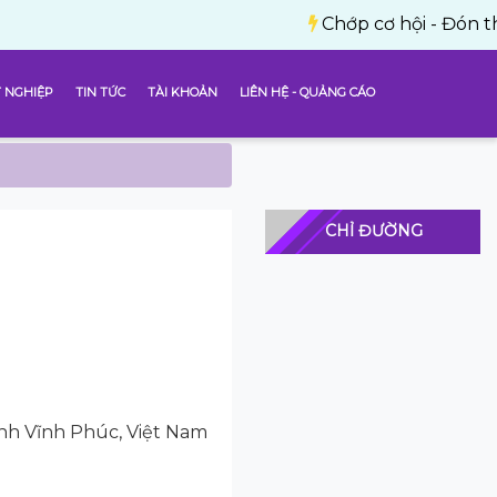
Chớp cơ hội - Đón thành công
 NGHIỆP
TIN TỨC
TÀI KHOẢN
LIÊN HỆ - QUẢNG CÁO
CHỈ ĐƯỜNG
ỉnh Vĩnh Phúc, Việt Nam