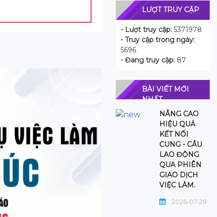
LƯỢT TRUY CẬP
- Lượt truy cập:
5371978
- Truy cập trong ngày:
5696
- Đang truy cập:
87
BÀI VIẾT MỚI
NHẤT
NÂNG CAO
HIỆU QUẢ
KẾT NỐI
CUNG - CẦU
LAO ĐỘNG
QUA PHIÊN
GIAO DỊCH
VIỆC LÀM.
2026-07-28