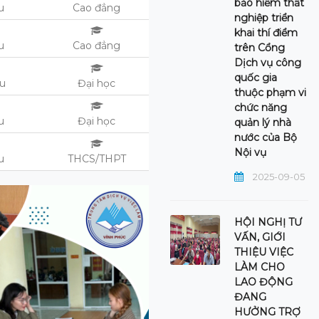
bảo hiểm thất
ệu
Cao đẳng
nghiệp triển
khai thí điểm
ệu
Cao đẳng
trên Cổng
Dịch vụ công
quốc gia
ệu
Đại học
thuộc phạm vi
chức năng
u
Đại học
quản lý nhà
nước của Bộ
Nội vụ
u
THCS/THPT
2025-09-05
HỘI NGHỊ TƯ
VẤN, GIỚI
THIỆU VIỆC
LÀM CHO
LAO ĐỘNG
ĐANG
HƯỞNG TRỢ