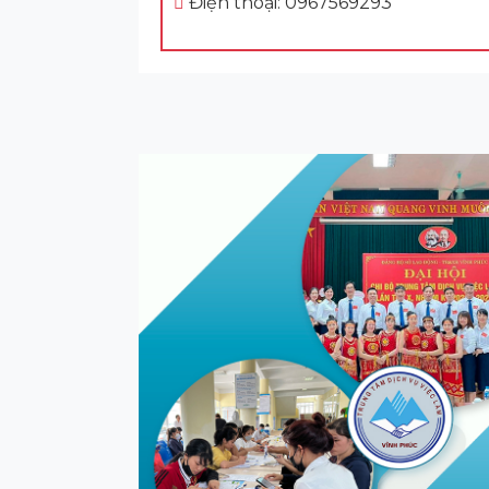
Điện thoại: 0967569293