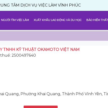
 DỊCH VỤ VIỆC LÀM VĨNH PHÚC
NGƯỜI TÌM VIỆC LÀM
XUẤT KHẨU LAO ĐỘNG VÀ DU HỌC
BẢO HIỂM THẤT
Y TNHH KỸ THUẬT OKAMOTO VIỆT NAM
 thuế: 2500497640
 Khai Quang, Phường Khai Quang, Thành Phố Vĩnh Yên, T