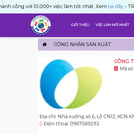
 với 10.000+ việc làm tốt nhất. Xem
tại đây
- TRUNG TÂM
GIỚI THIỆU
VIỆC LÀM MỚI NHẤT
CÔNG NHÂN SẢN XUẤT
CÔNG T
Mã số
Địa chỉ: Nhà xưởng số 6, Lô CN12, KCN
Điện thoại: 0967569293