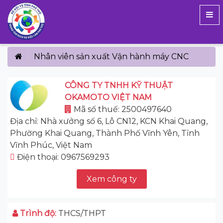
Nhân viên sản xuất Vận hành máy CNC
CÔNG TY TNHH KỸ THUẬT
OKAMOTO VIỆT NAM
Mã số thuế: 2500497640
Địa chỉ: Nhà xưởng số 6, Lô CN12, KCN Khai Quang,
Phường Khai Quang, Thành Phố Vĩnh Yên, Tỉnh
Vĩnh Phúc, Việt Nam
Điện thoại: 0967569293
Xem công ty
Trình độ:
THCS/THPT