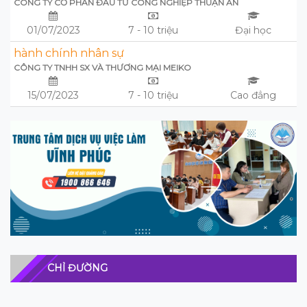
CÔNG TY CỔ PHẦN ĐẦU TƯ CÔNG NGHIỆP THUẬN AN
01/07/2023
7 - 10 triệu
Đại học
hành chính nhân sự
CÔNG TY TNHH SX VÀ THƯƠNG MẠI MEIKO
15/07/2023
7 - 10 triệu
Cao đẳng
CHỈ ĐƯỜNG