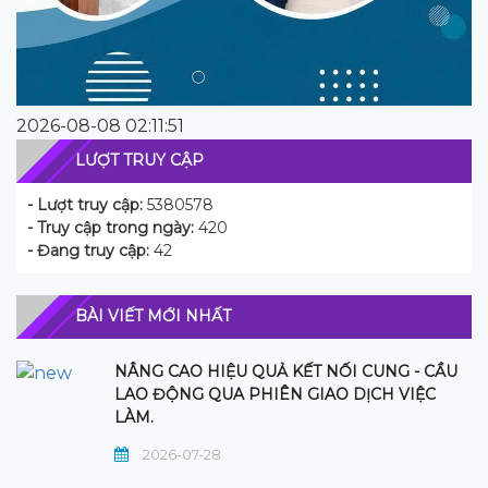
2026-08-08 02:11:51
LƯỢT TRUY CẬP
- Lượt truy cập:
5380578
- Truy cập trong ngày:
420
- Đang truy cập:
42
BÀI VIẾT MỚI NHẤT
NÂNG CAO HIỆU QUẢ KẾT NỐI CUNG - CẦU
LAO ĐỘNG QUA PHIÊN GIAO DỊCH VIỆC
LÀM.
2026-07-28