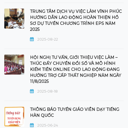
TRUNG TÂM DỊCH VỤ VIỆC LÀM VĨNH PHÚC
HƯỚNG DẪN LAO ĐỘNG HOÀN THIỆN HỒ
SƠ DỰ TUYỂN CHƯƠNG TRÌNH EPS NĂM
2025
2025-08-22
HỘI NGHỊ TƯ VẤN, GIỚI THIỆU VIỆC LÀM –
THÚC ĐẨY CHUYỂN ĐỔI SỐ VÀ MÔ HÌNH
KIẾM TIỀN ONLINE CHO LAO ĐỘNG ĐANG
HƯỞNG TRỢ CẤP THẤT NGHIỆP NĂM NGÀY
11/8/2025
2025-08-18
THÔNG BÁO TUYỂN GIÁO VIÊN DẠY TIẾNG
HÀN QUỐC
2025-06-24