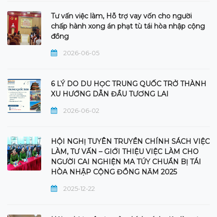
Tư vấn việc làm, Hỗ trợ vay vốn cho người
chấp hành xong án phạt tù tái hòa nhập cộng
đồng
2026-06-05
6 LÝ DO DU HỌC TRUNG QUỐC TRỞ THÀNH
XU HƯỚNG DẪN ĐẦU TƯƠNG LAI
2026-06-02
HỘI NGHỊ TUYÊN TRUYỀN CHÍNH SÁCH VIỆC
LÀM, TƯ VẤN – GIỚI THIỆU VIỆC LÀM CHO
NGƯỜI CAI NGHIỆN MA TÚY CHUẨN BỊ TÁI
HÒA NHẬP CỘNG ĐỒNG NĂM 2025
2025-12-22