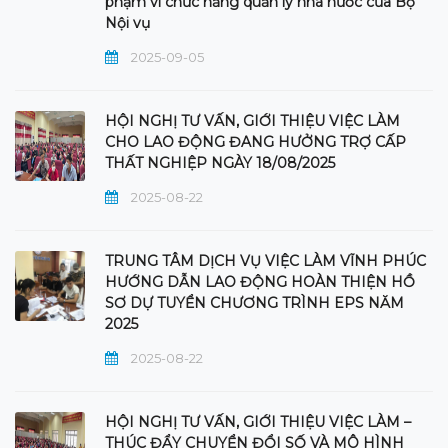
phạm vi chức năng quản lý nhà nước của Bộ
Nội vụ
2025-09-05
HỘI NGHỊ TƯ VẤN, GIỚI THIỆU VIỆC LÀM
CHO LAO ĐỘNG ĐANG HƯỞNG TRỢ CẤP
THẤT NGHIỆP NGÀY 18/08/2025
2025-08-22
TRUNG TÂM DỊCH VỤ VIỆC LÀM VĨNH PHÚC
HƯỚNG DẪN LAO ĐỘNG HOÀN THIỆN HỒ
SƠ DỰ TUYỂN CHƯƠNG TRÌNH EPS NĂM
2025
2025-08-22
HỘI NGHỊ TƯ VẤN, GIỚI THIỆU VIỆC LÀM –
THÚC ĐẨY CHUYỂN ĐỔI SỐ VÀ MÔ HÌNH