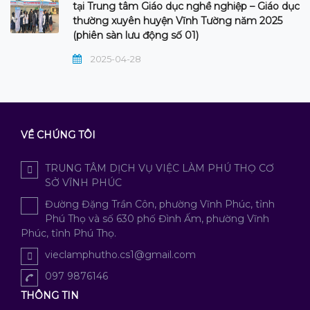
tại Trung tâm Giáo dục nghề nghiệp – Giáo dục
thường xuyên huyện Vĩnh Tường năm 2025
(phiên sàn lưu động số 01)
2025-04-28
VỀ CHÚNG TÔI
TRUNG TÂM DỊCH VỤ VIỆC LÀM PHÚ THỌ CƠ
SỞ VĨNH PHÚC
Đường Đặng Trần Côn, phường Vĩnh Phúc, tỉnh
Phú Thọ và số 630 phố Đình Ấm, phường Vĩnh
Phúc, tỉnh Phú Thọ.
vieclamphutho.cs1@gmail.com
097 9876146
THÔNG TIN