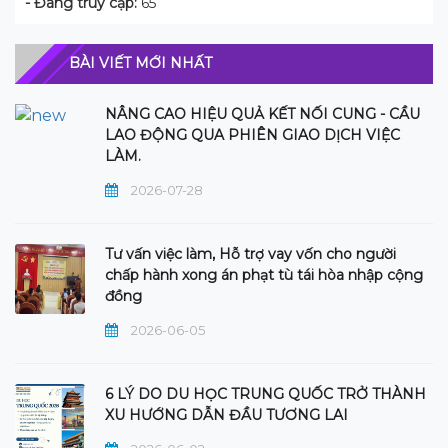
- Đang truy cập:
65
BÀI VIẾT MỚI NHẤT
NÂNG CAO HIỆU QUẢ KẾT NỐI CUNG - CẦU
LAO ĐỘNG QUA PHIÊN GIAO DỊCH VIỆC
LÀM.
2026-07-28
Tư vấn việc làm, Hỗ trợ vay vốn cho người
chấp hành xong án phạt tù tái hòa nhập cộng
đồng
2026-06-05
6 LÝ DO DU HỌC TRUNG QUỐC TRỞ THÀNH
XU HƯỚNG DẪN ĐẦU TƯƠNG LAI