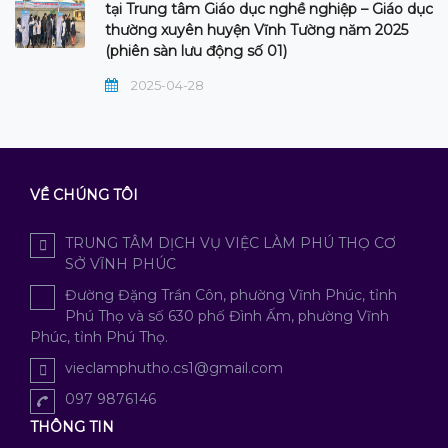
tại Trung tâm Giáo dục nghề nghiệp – Giáo dục
thường xuyên huyện Vĩnh Tường năm 2025
(phiên sàn lưu động số 01)
2025-04-28
VỀ CHÚNG TÔI
TRUNG TÂM DỊCH VỤ VIỆC LÀM PHÚ THỌ CƠ
SỞ VĨNH PHÚC
Đường Đặng Trần Côn, phường Vĩnh Phúc, tỉnh
Phú Thọ và số 630 phố Đình Ấm, phường Vĩnh
Phúc, tỉnh Phú Thọ.
vieclamphutho.cs1@gmail.com
097 9876146
THÔNG TIN