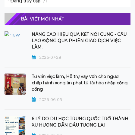
- Đang truy cập:
71
BÀI VIẾT MỚI NHẤT
NÂNG CAO HIỆU QUẢ KẾT NỐI CUNG - CẦU
LAO ĐỘNG QUA PHIÊN GIAO DỊCH VIỆC
LÀM.
2026-07-28
Tư vấn việc làm, Hỗ trợ vay vốn cho người
chấp hành xong án phạt tù tái hòa nhập cộng
đồng
2026-06-05
6 LÝ DO DU HỌC TRUNG QUỐC TRỞ THÀNH
XU HƯỚNG DẪN ĐẦU TƯƠNG LAI