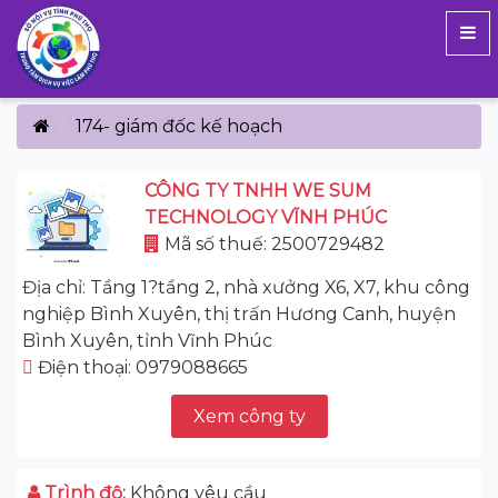
174- giám đốc kế hoạch
CÔNG TY TNHH WE SUM
TECHNOLOGY VĨNH PHÚC
Mã số thuế: 2500729482
Địa chỉ: Tầng 1?tầng 2, nhà xưởng X6, X7, khu công
nghiệp Bình Xuyên, thị trấn Hương Canh, huyện
Bình Xuyên, tỉnh Vĩnh Phúc
Điện thoại: 0979088665
Xem công ty
Trình độ:
Không yêu cầu