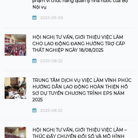
phạm vi chức năng quản lý nhà nước của Bộ
Nội vụ
2025-09-05
HỘI NGHỊ TƯ VẤN, GIỚI THIỆU VIỆC LÀM
CHO LAO ĐỘNG ĐANG HƯỞNG TRỢ CẤP
THẤT NGHIỆP NGÀY 18/08/2025
2025-08-22
TRUNG TÂM DỊCH VỤ VIỆC LÀM VĨNH PHÚC
HƯỚNG DẪN LAO ĐỘNG HOÀN THIỆN HỒ
SƠ DỰ TUYỂN CHƯƠNG TRÌNH EPS NĂM
2025
2025-08-22
HỘI NGHỊ TƯ VẤN, GIỚI THIỆU VIỆC LÀM –
THÚC ĐẨY CHUYỂN ĐỔI SỐ VÀ MÔ HÌNH