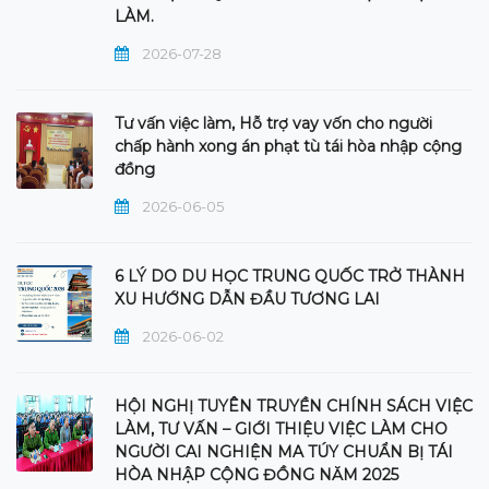
LÀM.
2026-07-28
Tư vấn việc làm, Hỗ trợ vay vốn cho người
chấp hành xong án phạt tù tái hòa nhập cộng
đồng
2026-06-05
6 LÝ DO DU HỌC TRUNG QUỐC TRỞ THÀNH
XU HƯỚNG DẪN ĐẦU TƯƠNG LAI
2026-06-02
HỘI NGHỊ TUYÊN TRUYỀN CHÍNH SÁCH VIỆC
LÀM, TƯ VẤN – GIỚI THIỆU VIỆC LÀM CHO
NGƯỜI CAI NGHIỆN MA TÚY CHUẨN BỊ TÁI
HÒA NHẬP CỘNG ĐỒNG NĂM 2025