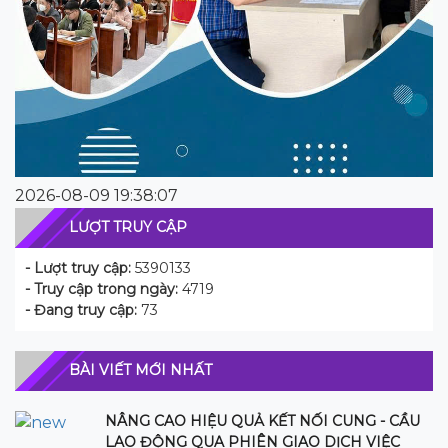
2026-08-09 19:38:07
LƯỢT TRUY CẬP
- Lượt truy cập:
5390133
- Truy cập trong ngày:
4719
- Đang truy cập:
73
BÀI VIẾT MỚI NHẤT
NÂNG CAO HIỆU QUẢ KẾT NỐI CUNG - CẦU
LAO ĐỘNG QUA PHIÊN GIAO DỊCH VIỆC