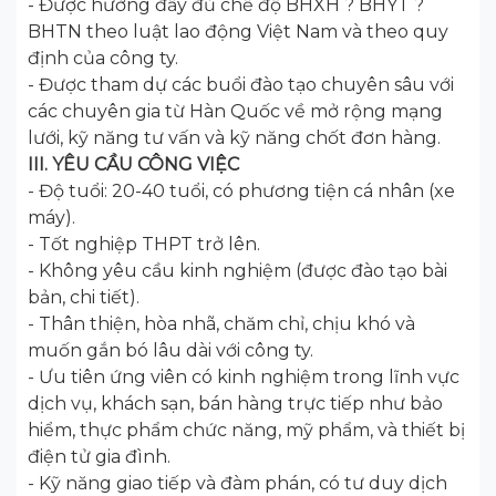
- Được hưởng đầy đủ chế độ BHXH ? BHYT ?
BHTN theo luật lao động Việt Nam và theo quy
định của công ty.
- Được tham dự các buổi đào tạo chuyên sâu với
các chuyên gia từ Hàn Quốc về mở rộng mạng
lưới, kỹ năng tư vấn và kỹ năng chốt đơn hàng.
III. YÊU CẦU CÔNG VIỆC
- Độ tuổi: 20-40 tuổi, có phương tiện cá nhân (xe
máy).
- Tốt nghiệp THPT trở lên.
- Không yêu cầu kinh nghiệm (được đào tạo bài
bản, chi tiết).
- Thân thiện, hòa nhã, chăm chỉ, chịu khó và
muốn gắn bó lâu dài với công ty.
- Ưu tiên ứng viên có kinh nghiệm trong lĩnh vực
dịch vụ, khách sạn, bán hàng trực tiếp như bảo
hiểm, thực phẩm chức năng, mỹ phẩm, và thiết bị
điện tử gia đình.
- Kỹ năng giao tiếp và đàm phán, có tư duy dịch