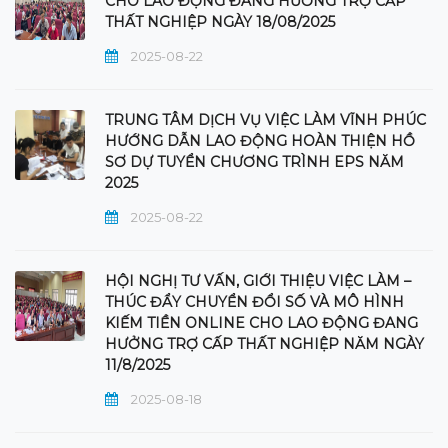
CHO LAO ĐỘNG ĐANG HƯỞNG TRỢ CẤP
THẤT NGHIỆP NGÀY 18/08/2025
2025-08-22
TRUNG TÂM DỊCH VỤ VIỆC LÀM VĨNH PHÚC
HƯỚNG DẪN LAO ĐỘNG HOÀN THIỆN HỒ
SƠ DỰ TUYỂN CHƯƠNG TRÌNH EPS NĂM
2025
2025-08-22
HỘI NGHỊ TƯ VẤN, GIỚI THIỆU VIỆC LÀM –
THÚC ĐẨY CHUYỂN ĐỔI SỐ VÀ MÔ HÌNH
KIẾM TIỀN ONLINE CHO LAO ĐỘNG ĐANG
HƯỞNG TRỢ CẤP THẤT NGHIỆP NĂM NGÀY
11/8/2025
2025-08-18