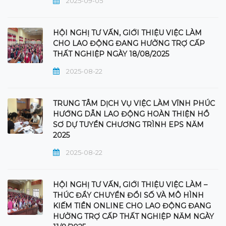
2025-09-05
HỘI NGHỊ TƯ VẤN, GIỚI THIỆU VIỆC LÀM
CHO LAO ĐỘNG ĐANG HƯỞNG TRỢ CẤP
THẤT NGHIỆP NGÀY 18/08/2025
2025-08-22
TRUNG TÂM DỊCH VỤ VIỆC LÀM VĨNH PHÚC
HƯỚNG DẪN LAO ĐỘNG HOÀN THIỆN HỒ
SƠ DỰ TUYỂN CHƯƠNG TRÌNH EPS NĂM
2025
2025-08-22
HỘI NGHỊ TƯ VẤN, GIỚI THIỆU VIỆC LÀM –
THÚC ĐẨY CHUYỂN ĐỔI SỐ VÀ MÔ HÌNH
KIẾM TIỀN ONLINE CHO LAO ĐỘNG ĐANG
HƯỞNG TRỢ CẤP THẤT NGHIỆP NĂM NGÀY