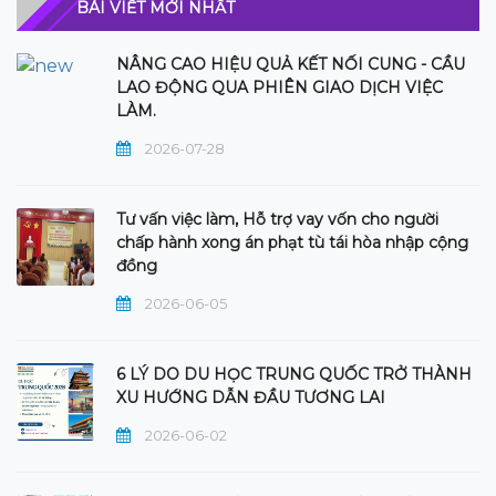
BÀI VIẾT MỚI NHẤT
NÂNG CAO HIỆU QUẢ KẾT NỐI CUNG - CẦU
LAO ĐỘNG QUA PHIÊN GIAO DỊCH VIỆC
LÀM.
2026-07-28
Tư vấn việc làm, Hỗ trợ vay vốn cho người
chấp hành xong án phạt tù tái hòa nhập cộng
đồng
2026-06-05
6 LÝ DO DU HỌC TRUNG QUỐC TRỞ THÀNH
XU HƯỚNG DẪN ĐẦU TƯƠNG LAI
2026-06-02