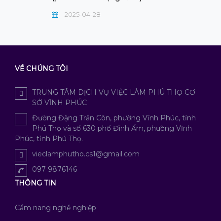
2025-04-28
VỀ CHÚNG TÔI
TRUNG TÂM DỊCH VỤ VIỆC LÀM PHÚ THỌ CƠ
SỞ VĨNH PHÚC
Đường Đặng Trần Côn, phường Vĩnh Phúc, tỉnh
Phú Thọ và số 630 phố Đình Ấm, phường Vĩnh
Phúc, tỉnh Phú Thọ.
vieclamphutho.cs1@gmail.com
097 9876146
THÔNG TIN
Cẩm nang nghề nghiệp