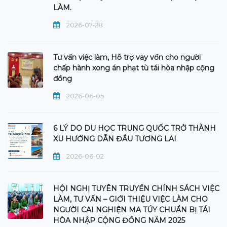
LÀM.
2026-07-28
Tư vấn việc làm, Hỗ trợ vay vốn cho người
chấp hành xong án phạt tù tái hòa nhập cộng
đồng
2026-06-05
6 LÝ DO DU HỌC TRUNG QUỐC TRỞ THÀNH
XU HƯỚNG DẪN ĐẦU TƯƠNG LAI
2026-06-02
HỘI NGHỊ TUYÊN TRUYỀN CHÍNH SÁCH VIỆC
LÀM, TƯ VẤN – GIỚI THIỆU VIỆC LÀM CHO
NGƯỜI CAI NGHIỆN MA TÚY CHUẨN BỊ TÁI
HÒA NHẬP CỘNG ĐỒNG NĂM 2025