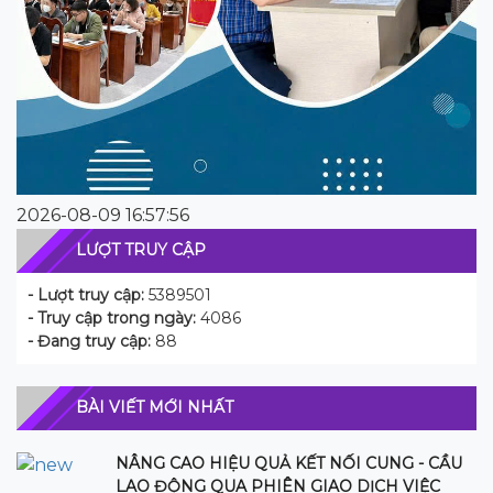
2026-08-09 16:57:56
LƯỢT TRUY CẬP
- Lượt truy cập:
5389501
- Truy cập trong ngày:
4086
- Đang truy cập:
88
BÀI VIẾT MỚI NHẤT
NÂNG CAO HIỆU QUẢ KẾT NỐI CUNG - CẦU
LAO ĐỘNG QUA PHIÊN GIAO DỊCH VIỆC