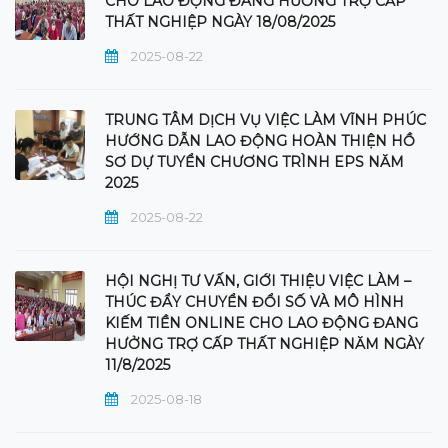
CHO LAO ĐỘNG ĐANG HƯỞNG TRỢ CẤP
THẤT NGHIỆP NGÀY 18/08/2025
2025-08-22
TRUNG TÂM DỊCH VỤ VIỆC LÀM VĨNH PHÚC
HƯỚNG DẪN LAO ĐỘNG HOÀN THIỆN HỒ
SƠ DỰ TUYỂN CHƯƠNG TRÌNH EPS NĂM
2025
2025-08-22
HỘI NGHỊ TƯ VẤN, GIỚI THIỆU VIỆC LÀM –
THÚC ĐẨY CHUYỂN ĐỔI SỐ VÀ MÔ HÌNH
KIẾM TIỀN ONLINE CHO LAO ĐỘNG ĐANG
HƯỞNG TRỢ CẤP THẤT NGHIỆP NĂM NGÀY
11/8/2025
2025-08-18