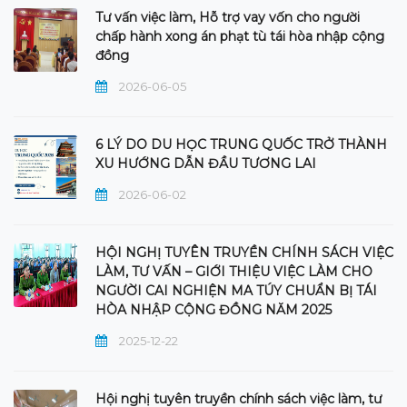
Tư vấn việc làm, Hỗ trợ vay vốn cho người
chấp hành xong án phạt tù tái hòa nhập cộng
đồng
2026-06-05
6 LÝ DO DU HỌC TRUNG QUỐC TRỞ THÀNH
XU HƯỚNG DẪN ĐẦU TƯƠNG LAI
2026-06-02
HỘI NGHỊ TUYÊN TRUYỀN CHÍNH SÁCH VIỆC
LÀM, TƯ VẤN – GIỚI THIỆU VIỆC LÀM CHO
NGƯỜI CAI NGHIỆN MA TÚY CHUẨN BỊ TÁI
HÒA NHẬP CỘNG ĐỒNG NĂM 2025
2025-12-22
Hội nghị tuyên truyền chính sách việc làm, tư