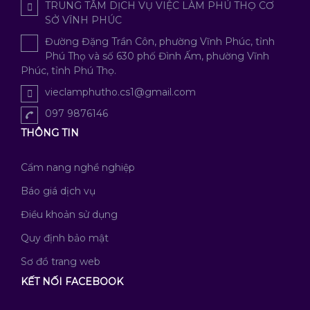
TRUNG TÂM DỊCH VỤ VIỆC LÀM PHÚ THỌ CƠ
SỞ VĨNH PHÚC
Đường Đặng Trần Côn, phường Vĩnh Phúc, tỉnh
Phú Thọ và số 630 phố Đình Ấm, phường Vĩnh
Phúc, tỉnh Phú Thọ.
vieclamphutho.cs1@gmail.com
097 9876146
THÔNG TIN
Cẩm nang nghề nghiệp
Báo giá dịch vụ
Điều khoản sử dụng
Quy định bảo mật
Sơ đồ trang web
KẾT NỐI FACEBOOK