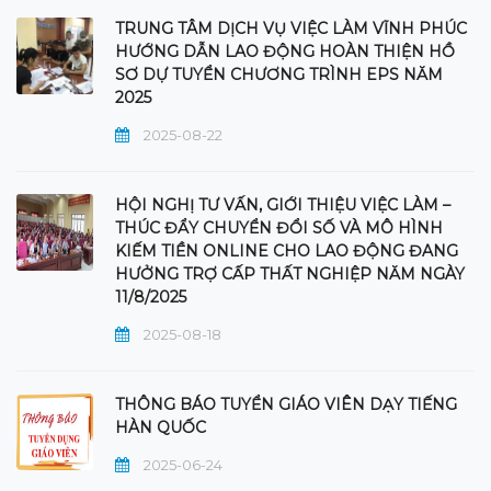
TRUNG TÂM DỊCH VỤ VIỆC LÀM VĨNH PHÚC
HƯỚNG DẪN LAO ĐỘNG HOÀN THIỆN HỒ
SƠ DỰ TUYỂN CHƯƠNG TRÌNH EPS NĂM
2025
2025-08-22
HỘI NGHỊ TƯ VẤN, GIỚI THIỆU VIỆC LÀM –
THÚC ĐẨY CHUYỂN ĐỔI SỐ VÀ MÔ HÌNH
KIẾM TIỀN ONLINE CHO LAO ĐỘNG ĐANG
HƯỞNG TRỢ CẤP THẤT NGHIỆP NĂM NGÀY
11/8/2025
2025-08-18
THÔNG BÁO TUYỂN GIÁO VIÊN DẠY TIẾNG
HÀN QUỐC
2025-06-24