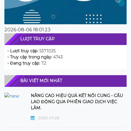
2026-08-06 18:01:23
LƯỢT TRUY CẬP
- Lượt truy cập:
5371025
- Truy cập trong ngày:
4743
- Đang truy cập:
72
BÀI VIẾT MỚI NHẤT
NÂNG CAO HIỆU QUẢ KẾT NỐI CUNG - CẦU
LAO ĐỘNG QUA PHIÊN GIAO DỊCH VIỆC
LÀM.
2026-07-28