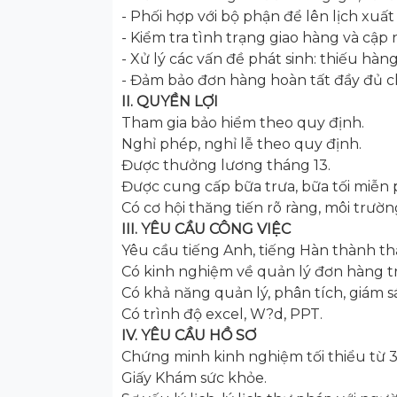
- Phối hợp với bộ phận để lên lịch xuất
- Kiểm tra tình trạng giao hàng và cập
- Xử lý các vấn đề phát sinh: thiếu hàn
- Đảm bảo đơn hàng hoàn tất đầy đủ c
II. QUYỀN LỢI
Tham gia bảo hiểm theo quy định.
Nghỉ phép, nghỉ lễ theo quy định.
Được thưởng lương tháng 13.
Được cung cấp bữa trưa, bữa tối miễn p
Có cơ hội thăng tiến rõ ràng, môi trườ
III. YÊU CẦU CÔNG VIỆC
Yêu cầu tiếng Anh, tiếng Hàn thành thạo
Có kinh nghiệm về quản lý đơn hàng t
Có khả năng quản lý, phân tích, giám sá
Có trình độ excel, W?d, PPT.
IV. YÊU CẦU HỒ SƠ
Chứng minh kinh nghiệm tối thiểu từ 3 
Giấy Khám sức khỏe.