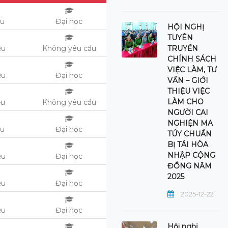
ệu
Đại học
HỘI NGHỊ
TUYÊN
TRUYỀN
ệu
Không yêu cầu
CHÍNH SÁCH
VIỆC LÀM, TƯ
ệu
Đại học
VẤN – GIỚI
THIỆU VIỆC
LÀM CHO
ệu
Không yêu cầu
NGƯỜI CAI
NGHIỆN MA
ệu
Đại học
TÚY CHUẨN
BỊ TÁI HÒA
NHẬP CỘNG
ệu
Đại học
ĐỒNG NĂM
2025
ệu
Đại học
2025-12-22
ệu
Đại học
Hội nghị