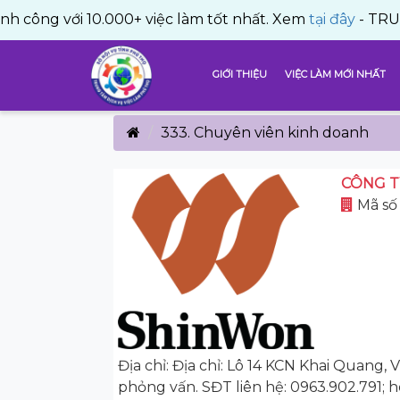
với 10.000+ việc làm tốt nhất. Xem
tại đây
- TRUNG TÂM 
GIỚI THIỆU
VIỆC LÀM MỚI NHẤT
333. Chuyên viên kinh doanh
CÔNG T
Mã số 
Địa chỉ: Địa chỉ: Lô 14 KCN Khai Quan
phỏng vấn. SĐT liên hệ: 0963.902.791;