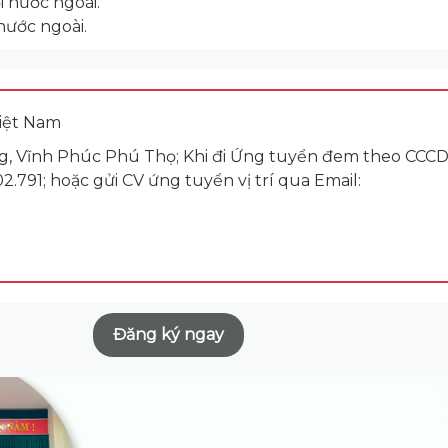
ời nước ngoài.
nước ngoài.
iệt Nam
uang, Vĩnh Phúc Phú Thọ; Khi đi Ứng tuyển đem theo CC
.791; hoặc gửi CV ứng tuyển vị trí qua Email:
Đăng ký ngay