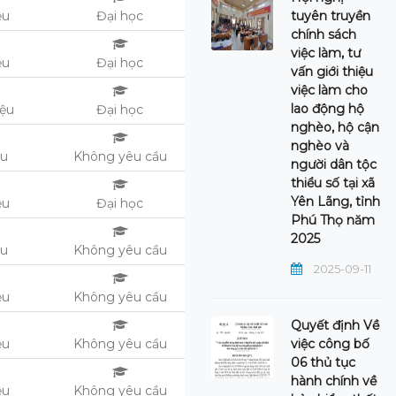
tuyên truyền
ệu
Đại học
chính sách
việc làm, tư
ệu
Đại học
vấn giới thiệu
việc làm cho
lao động hộ
iệu
Đại học
nghèo, hộ cận
nghèo và
ệu
Không yêu cầu
người dân tộc
thiểu số tại xã
Yên Lãng, tỉnh
ệu
Đại học
Phú Thọ năm
2025
ệu
Không yêu cầu
2025-09-11
ệu
Không yêu cầu
Quyết định Về
việc công bố
ệu
Không yêu cầu
06 thủ tục
hành chính về
ệu
Không yêu cầu