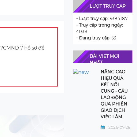
LƯỢT TRUY CẬP
- Lượt truy cập:
5384187
- Truy cập trong ngày:
4038
- Đang truy cập:
53
CD?CMND ? hồ sơ để
BÀI VIẾT MỚI
NHẤT
NÂNG CAO
HIỆU QUẢ
KẾT NỐI
CUNG - CẦU
LAO ĐỘNG
QUA PHIÊN
GIAO DỊCH
VIỆC LÀM.
2026-07-28