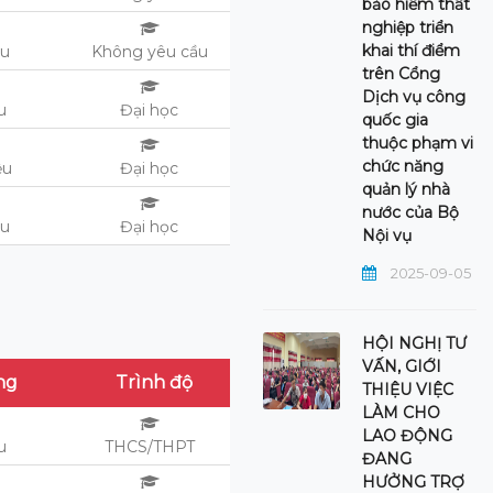
bảo hiểm thất
nghiệp triển
khai thí điểm
ệu
Không yêu cầu
trên Cổng
Dịch vụ công
u
Đại học
quốc gia
thuộc phạm vi
chức năng
ệu
Đại học
quản lý nhà
nước của Bộ
ệu
Đại học
Nội vụ
2025-09-05
HỘI NGHỊ TƯ
VẤN, GIỚI
ng
Trình độ
THIỆU VIỆC
LÀM CHO
LAO ĐỘNG
u
THCS/THPT
ĐANG
HƯỞNG TRỢ