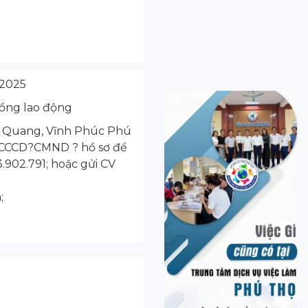
/2025
ồng lao động
ai Quang, Vĩnh Phúc Phú
 CCCD?CMND ? hồ sơ để
.902.791; hoặc gửi CV
;