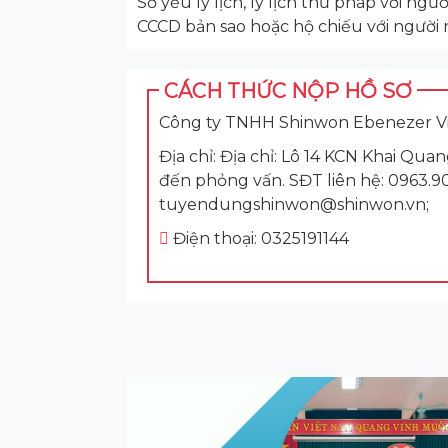
Sơ yếu lý lịch, lý lịch thư pháp với ngư
CCCD bản sao hoặc hộ chiếu với người 
CÁCH THỨC NỘP HỒ SƠ
Công ty TNHH Shinwon Ebenezer V
Địa chỉ: Địa chỉ: Lô 14 KCN Khai Q
đến phỏng vấn. SĐT liên hệ: 0963.902
tuyendungshinwon@shinwon.vn;
Điện thoại: 0325191144