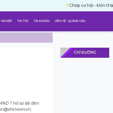
Chớp cơ hội - Đón thành công 
 NGHIỆP
TIN TỨC
TÀI KHOẢN
LIÊN HỆ - QUẢNG CÁO
CHỈ ĐƯỜNG
CMND ? hồ sơ để đến
won@shinwon.vn;