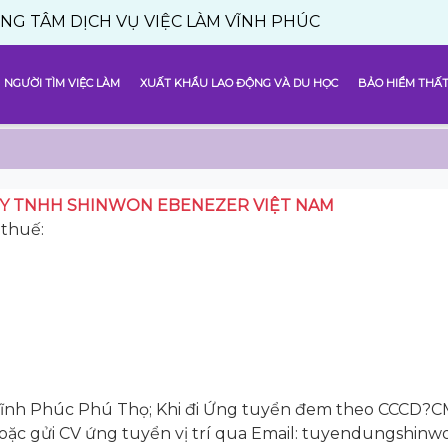
DỊCH VỤ VIỆC LÀM VĨNH PHÚC
NGƯỜI TÌM VIỆC LÀM
XUẤT KHẨU LAO ĐỘNG VÀ DU HỌC
BẢO HIỂM THẤT
Y TNHH SHINWON EBENEZER VIỆT NAM
thuế:
g, Vĩnh Phúc Phú Thọ; Khi đi Ứng tuyển đem theo CCCD?
 hoặc gửi CV ứng tuyển vị trí qua Email: tuyendungshin