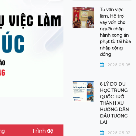
Tư vấn việc
làm, Hỗ trợ
vay vốn cho
người chấp
hành xong án
phạt tù tái hòa
nhập cộng
đồng
2026-06-05
6 LÝ DO DU
HỌC TRUNG
QUỐC TRỞ
THÀNH XU
HƯỚNG DẪN
ĐẦU TƯƠNG
LAI
ng
Trình độ
2026-06-02