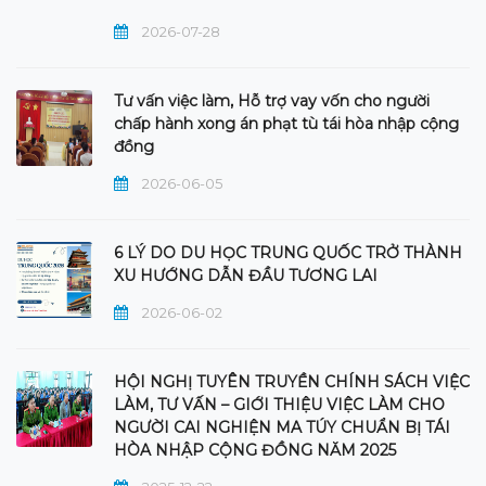
2026-07-28
Tư vấn việc làm, Hỗ trợ vay vốn cho người
chấp hành xong án phạt tù tái hòa nhập cộng
đồng
2026-06-05
6 LÝ DO DU HỌC TRUNG QUỐC TRỞ THÀNH
XU HƯỚNG DẪN ĐẦU TƯƠNG LAI
2026-06-02
HỘI NGHỊ TUYÊN TRUYỀN CHÍNH SÁCH VIỆC
LÀM, TƯ VẤN – GIỚI THIỆU VIỆC LÀM CHO
NGƯỜI CAI NGHIỆN MA TÚY CHUẨN BỊ TÁI
HÒA NHẬP CỘNG ĐỒNG NĂM 2025