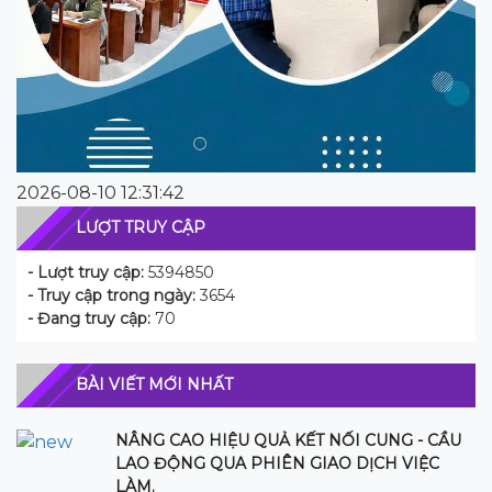
2026-08-10 12:31:42
LƯỢT TRUY CẬP
- Lượt truy cập:
5394850
- Truy cập trong ngày:
3654
- Đang truy cập:
70
BÀI VIẾT MỚI NHẤT
NÂNG CAO HIỆU QUẢ KẾT NỐI CUNG - CẦU
LAO ĐỘNG QUA PHIÊN GIAO DỊCH VIỆC
LÀM.