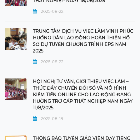
THẤT NGHIỆP NGÀY 18/08/2025
2025-08-22
TRUNG TÂM DỊCH VỤ VIỆC LÀM VĨNH PHÚC
HƯỚNG DẪN LAO ĐỘNG HOÀN THIỆN HỒ
SƠ DỰ TUYỂN CHƯƠNG TRÌNH EPS NĂM
2025
2025-08-22
HỘI NGHỊ TƯ VẤN, GIỚI THIỆU VIỆC LÀM –
THÚC ĐẨY CHUYỂN ĐỔI SỐ VÀ MÔ HÌNH
KIẾM TIỀN ONLINE CHO LAO ĐỘNG ĐANG
HƯỞNG TRỢ CẤP THẤT NGHIỆP NĂM NGÀY
11/8/2025
2025-08-18
THÔNG BÁO TUYỂN GIÁO VIÊN DẠY TIẾNG