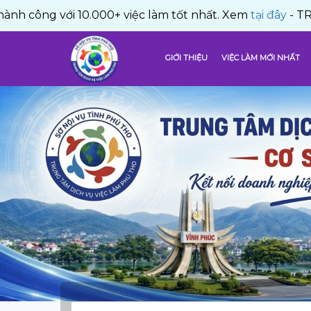
với 10.000+ việc làm tốt nhất. Xem
tại đây
- TRUNG TÂM
GIỚI THIỆU
VIỆC LÀM MỚI NHẤT