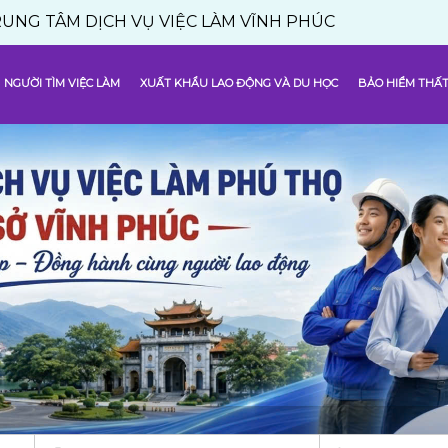
 DỊCH VỤ VIỆC LÀM VĨNH PHÚC
NGƯỜI TÌM VIỆC LÀM
XUẤT KHẨU LAO ĐỘNG VÀ DU HỌC
BẢO HIỂM THẤT