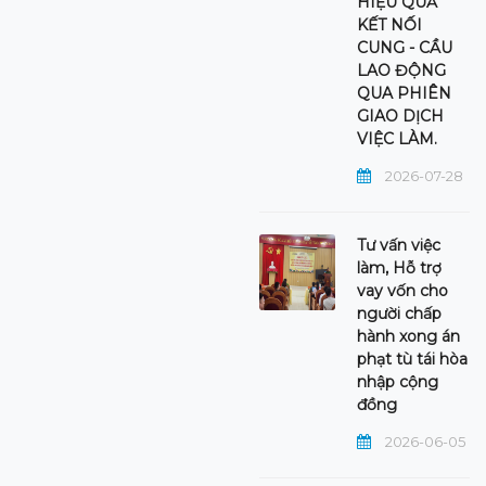
HIỆU QUẢ
KẾT NỐI
CUNG - CẦU
LAO ĐỘNG
QUA PHIÊN
GIAO DỊCH
VIỆC LÀM.
2026-07-28
Tư vấn việc
làm, Hỗ trợ
vay vốn cho
người chấp
hành xong án
phạt tù tái hòa
nhập cộng
đồng
2026-06-05