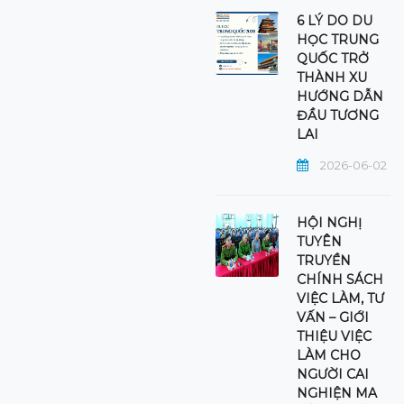
6 LÝ DO DU
HỌC TRUNG
QUỐC TRỞ
THÀNH XU
HƯỚNG DẪN
ĐẦU TƯƠNG
LAI
2026-06-02
HỘI NGHỊ
TUYÊN
TRUYỀN
CHÍNH SÁCH
VIỆC LÀM, TƯ
VẤN – GIỚI
THIỆU VIỆC
LÀM CHO
NGƯỜI CAI
NGHIỆN MA