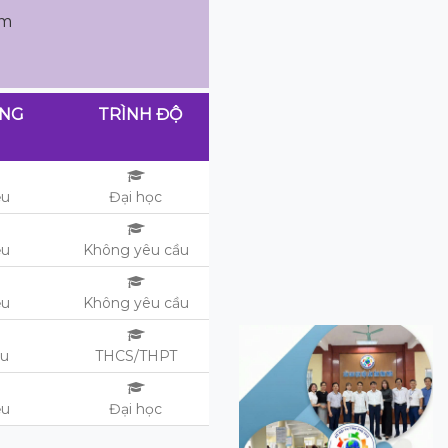
am
ƠNG
TRÌNH ĐỘ
ệu
Đại học
ệu
Không yêu cầu
ệu
Không yêu cầu
ệu
THCS/THPT
ệu
Đại học