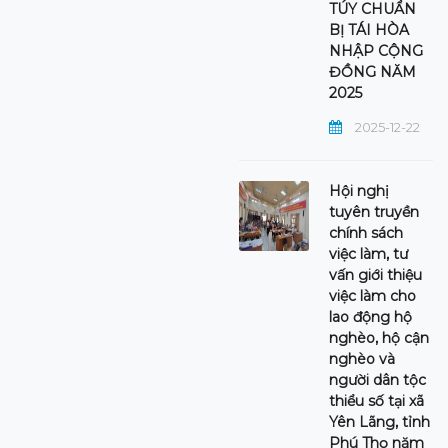
TÚY CHUẨN
BỊ TÁI HÒA
NHẬP CỘNG
ĐỒNG NĂM
2025
2025-12-22
Hội nghị
tuyên truyền
chính sách
việc làm, tư
vấn giới thiệu
việc làm cho
lao động hộ
nghèo, hộ cận
nghèo và
người dân tộc
thiểu số tại xã
Yên Lãng, tỉnh
Phú Thọ năm