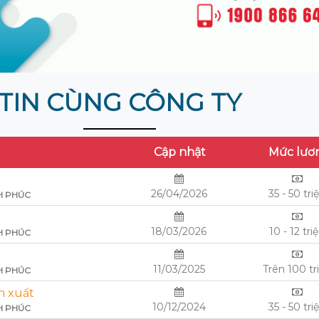
TIN CÙNG CÔNG TY
Cập nhật
Mức lươ
26/04/2026
35 - 50 tri
H PHÚC
18/03/2026
10 - 12 tri
H PHÚC
11/03/2025
Trên 100 tr
H PHÚC
n xuất
10/12/2024
35 - 50 tri
H PHÚC