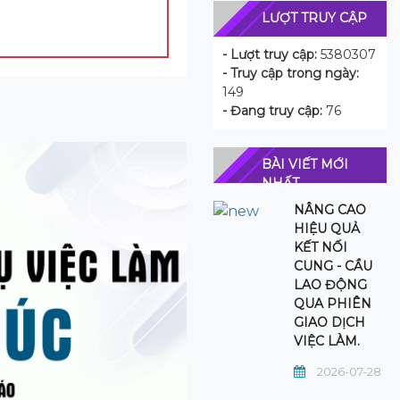
LƯỢT TRUY CẬP
- Lượt truy cập:
5380307
- Truy cập trong ngày:
149
- Đang truy cập:
76
BÀI VIẾT MỚI
NHẤT
NÂNG CAO
HIỆU QUẢ
KẾT NỐI
CUNG - CẦU
LAO ĐỘNG
QUA PHIÊN
GIAO DỊCH
VIỆC LÀM.
2026-07-28