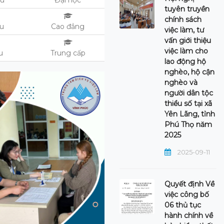
ệu
Đại học
tuyên truyền
chính sách
ệu
Cao đẳng
việc làm, tư
vấn giới thiệu
việc làm cho
ệu
Trung cấp
lao động hộ
nghèo, hộ cận
nghèo và
người dân tộc
thiểu số tại xã
Yên Lãng, tỉnh
Phú Thọ năm
2025
2025-09-11
Quyết định Về
việc công bố
06 thủ tục
hành chính về