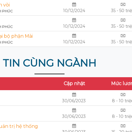
 vòi
10/12/2024
35 - 50 tri
H PHÚC
10/12/2024
35 - 50 tri
H PHÚC
ại bộ phận Mài
10/12/2024
35 - 50 tri
H PHÚC
TIN CÙNG NGÀNH
Cập nhật
Mức lươ
30/06/2023
8 - 10 tri
30/06/2023
8 - 10 tri
ản trị hệ thống