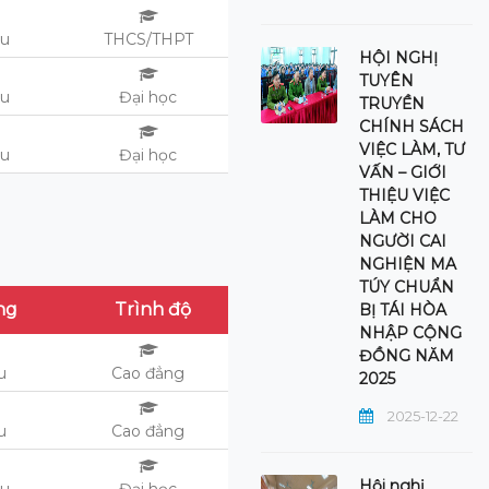
ệu
THCS/THPT
HỘI NGHỊ
TUYÊN
ệu
Đại học
TRUYỀN
CHÍNH SÁCH
VIỆC LÀM, TƯ
ệu
Đại học
VẤN – GIỚI
THIỆU VIỆC
LÀM CHO
NGƯỜI CAI
NGHIỆN MA
TÚY CHUẨN
ng
Trình độ
BỊ TÁI HÒA
NHẬP CỘNG
ĐỒNG NĂM
ệu
Cao đẳng
2025
2025-12-22
ệu
Cao đẳng
Hội nghị