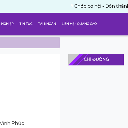
Chớp cơ hội - Đón thành công vớ
 NGHIỆP
TIN TỨC
TÀI KHOẢN
LIÊN HỆ - QUẢNG CÁO
CHỈ ĐƯỜNG
 Vĩnh Phúc