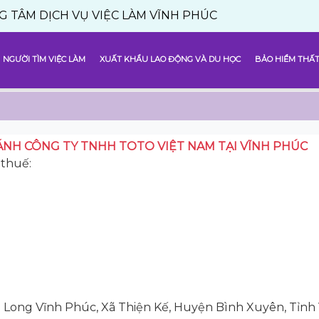
CH VỤ VIỆC LÀM VĨNH PHÚC
NGƯỜI TÌM VIỆC LÀM
XUẤT KHẨU LAO ĐỘNG VÀ DU HỌC
BẢO HIỂM THẤT
ÁNH CÔNG TY TNHH TOTO VIỆT NAM TẠI VĨNH PHÚC
thuế:
g Long Vĩnh Phúc, Xã Thiện Kế, Huyện Bình Xuyên, Tỉnh