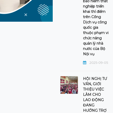
bảo hiểm thất
nghiệp triển
khai thí điểm
trên Cổng
Dịch vụ công
quốc gia
thuộc phạm vi
chức năng
quản lý nhà
nước của Bộ
Nội vụ
2025-09-05
HỘI NGHỊ TƯ
VẤN, GIỚI
THIỆU VIỆC
LÀM CHO
LAO ĐỘNG
ĐANG
HƯỞNG TRỢ