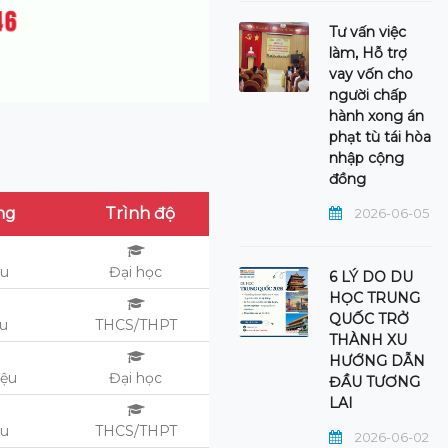
Tư vấn việc
làm, Hỗ trợ
vay vốn cho
người chấp
hành xong án
phạt tù tái hòa
nhập cộng
đồng
ng
Trình độ
2026-06-05
ệu
Đại học
6 LÝ DO DU
HỌC TRUNG
QUỐC TRỞ
ệu
THCS/THPT
THÀNH XU
HƯỚNG DẪN
iệu
Đại học
ĐẦU TƯƠNG
LAI
ệu
THCS/THPT
2026-06-02