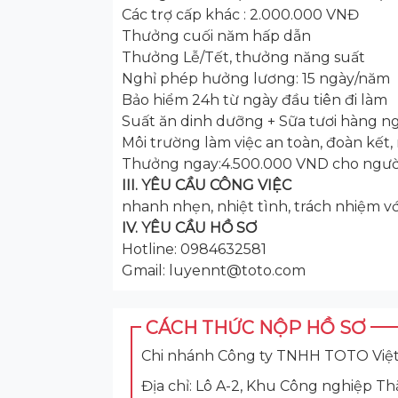
Các trợ cấp khác : 2.000.000 VNĐ
Thưởng cuối năm hấp dẫn
Thưởng Lễ/Tết, thưởng năng suất
Nghỉ phép hưởng lương: 15 ngày/năm
Bảo hiểm 24h từ ngày đầu tiên đi làm
Suất ăn dinh dưỡng + Sữa tươi hàng n
Môi trường làm việc an toàn, đoàn kết
Thưởng ngay:4.500.000 VND cho ngườ
III. YÊU CẦU CÔNG VIỆC
nhanh nhẹn, nhiệt tình, trách nhiệm vớ
IV. YÊU CẦU HỒ SƠ
Hotline: 0984632581
Gmail: luyennt@toto.com
CÁCH THỨC NỘP HỒ SƠ
Chi nhánh Công ty TNHH TOTO Việt
Địa chỉ: Lô A-2, Khu Công nghiệp T