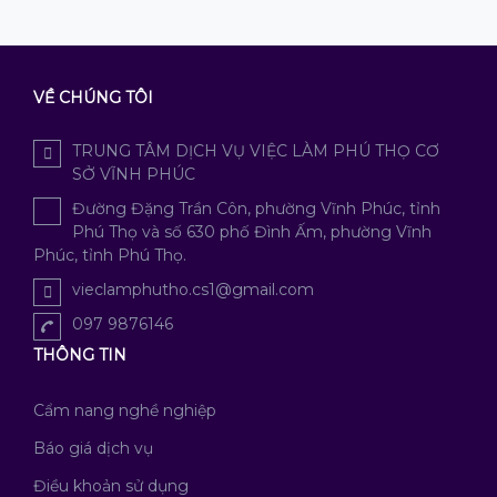
VỀ CHÚNG TÔI
TRUNG TÂM DỊCH VỤ VIỆC LÀM PHÚ THỌ CƠ
SỞ VĨNH PHÚC
Đường Đặng Trần Côn, phường Vĩnh Phúc, tỉnh
Phú Thọ và số 630 phố Đình Ấm, phường Vĩnh
Phúc, tỉnh Phú Thọ.
vieclamphutho.cs1@gmail.com
097 9876146
THÔNG TIN
Cẩm nang nghề nghiệp
Báo giá dịch vụ
Điều khoản sử dụng