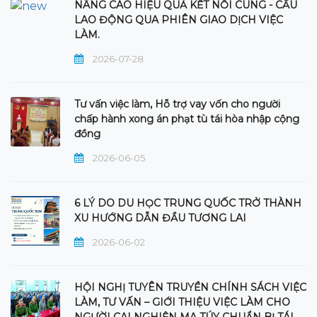
NÂNG CAO HIỆU QUẢ KẾT NỐI CUNG - CẦU
LAO ĐỘNG QUA PHIÊN GIAO DỊCH VIỆC
LÀM.
2026-07-28
Tư vấn việc làm, Hỗ trợ vay vốn cho người
chấp hành xong án phạt tù tái hòa nhập cộng
đồng
2026-06-05
6 LÝ DO DU HỌC TRUNG QUỐC TRỞ THÀNH
XU HƯỚNG DẪN ĐẦU TƯƠNG LAI
2026-06-02
HỘI NGHỊ TUYÊN TRUYỀN CHÍNH SÁCH VIỆC
LÀM, TƯ VẤN – GIỚI THIỆU VIỆC LÀM CHO
NGƯỜI CAI NGHIỆN MA TÚY CHUẨN BỊ TÁI