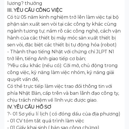
lương? thưởng
III. YÊU CẦU CÔNG VIỆC
Có từ 05 năm kinh nghiệm trở lên làm việc tại bộ
phận sản xuất sen vòi tại các công ty khác cùng
ngành tương tự; nắm rõ các công nghệ, cách vận
hành của các thiết bị máy móc sản xuất thiết bị
sen vòi, đặc biệt các thiết bị tự động hóa (robot)
- Thành thạo tiếng Nhật với chứng chỉ JLPT N1
trở lên, tiếng Anh giao tiếp cơ bản;
?Yêu cầu khác (nếu có): Cởi mở, chủ động trong
công việc, kỹ năng làm việc nhóm, kỹ năng giải
quyết vấn đề,
Có thể trực tiếp làm việc trao đổi thông tin với
phía Nhật Bản, cấp trên và ban lãnh đạo công ty,
chịu trách nhiệm về lĩnh vực được giao.
IV. YÊU CẦU HỒ SƠ
?- 01 Sơ yếu lí lịch ( có đóng dấu của địa phương)
- 01 CV tóm tắt quá trình làm việc
- 01 Giấy khai sinh ( bản sao công chứng)