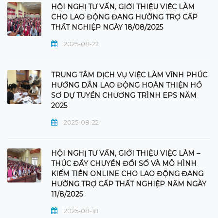
HỘI NGHỊ TƯ VẤN, GIỚI THIỆU VIỆC LÀM
CHO LAO ĐỘNG ĐANG HƯỞNG TRỢ CẤP
THẤT NGHIỆP NGÀY 18/08/2025
2025-08-22
TRUNG TÂM DỊCH VỤ VIỆC LÀM VĨNH PHÚC
HƯỚNG DẪN LAO ĐỘNG HOÀN THIỆN HỒ
SƠ DỰ TUYỂN CHƯƠNG TRÌNH EPS NĂM
2025
2025-08-22
HỘI NGHỊ TƯ VẤN, GIỚI THIỆU VIỆC LÀM –
THÚC ĐẨY CHUYỂN ĐỔI SỐ VÀ MÔ HÌNH
KIẾM TIỀN ONLINE CHO LAO ĐỘNG ĐANG
HƯỞNG TRỢ CẤP THẤT NGHIỆP NĂM NGÀY
11/8/2025
2025-08-18