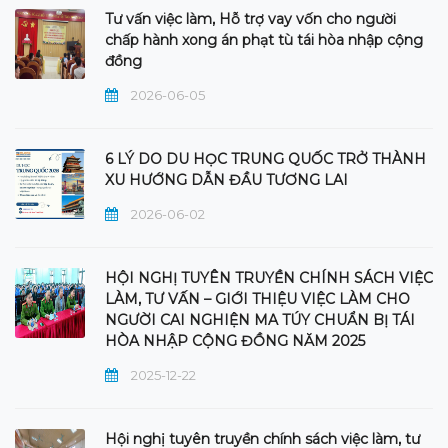
Tư vấn việc làm, Hỗ trợ vay vốn cho người
chấp hành xong án phạt tù tái hòa nhập cộng
đồng
2026-06-05
6 LÝ DO DU HỌC TRUNG QUỐC TRỞ THÀNH
XU HƯỚNG DẪN ĐẦU TƯƠNG LAI
2026-06-02
HỘI NGHỊ TUYÊN TRUYỀN CHÍNH SÁCH VIỆC
LÀM, TƯ VẤN – GIỚI THIỆU VIỆC LÀM CHO
NGƯỜI CAI NGHIỆN MA TÚY CHUẨN BỊ TÁI
HÒA NHẬP CỘNG ĐỒNG NĂM 2025
2025-12-22
Hội nghị tuyên truyền chính sách việc làm, tư