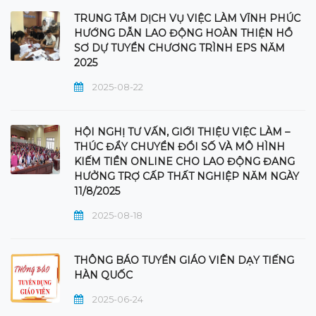
TRUNG TÂM DỊCH VỤ VIỆC LÀM VĨNH PHÚC
HƯỚNG DẪN LAO ĐỘNG HOÀN THIỆN HỒ
SƠ DỰ TUYỂN CHƯƠNG TRÌNH EPS NĂM
2025
2025-08-22
HỘI NGHỊ TƯ VẤN, GIỚI THIỆU VIỆC LÀM –
THÚC ĐẨY CHUYỂN ĐỔI SỐ VÀ MÔ HÌNH
KIẾM TIỀN ONLINE CHO LAO ĐỘNG ĐANG
HƯỞNG TRỢ CẤP THẤT NGHIỆP NĂM NGÀY
11/8/2025
2025-08-18
THÔNG BÁO TUYỂN GIÁO VIÊN DẠY TIẾNG
HÀN QUỐC
2025-06-24