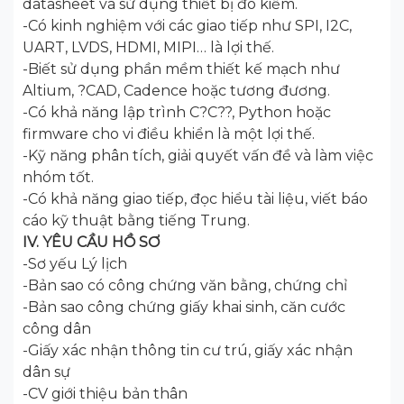
datasheet và sử dụng thiết bị đo kiểm.
-Có kinh nghiệm với các giao tiếp như SPI, I2C,
UART, LVDS, HDMI, MIPI… là lợi thế.
-Biết sử dụng phần mềm thiết kế mạch như
Altium, ?CAD, Cadence hoặc tương đương.
-Có khả năng lập trình C?C??, Python hoặc
firmware cho vi điều khiển là một lợi thế.
-Kỹ năng phân tích, giải quyết vấn đề và làm việc
nhóm tốt.
-Có khả năng giao tiếp, đọc hiểu tài liệu, viết báo
cáo kỹ thuật bằng tiếng Trung.
IV. YÊU CẦU HỒ SƠ
-Sơ yếu Lý lịch
-Bản sao có công chứng văn bằng, chứng chỉ
-Bản sao công chứng giấy khai sinh, căn cước
công dân
-Giấy xác nhận thông tin cư trú, giấy xác nhận
dân sự
-CV giới thiệu bản thân