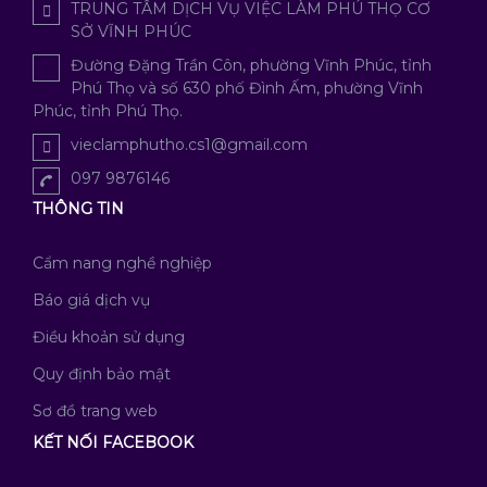
TRUNG TÂM DỊCH VỤ VIỆC LÀM PHÚ THỌ CƠ
SỞ VĨNH PHÚC
Đường Đặng Trần Côn, phường Vĩnh Phúc, tỉnh
Phú Thọ và số 630 phố Đình Ấm, phường Vĩnh
Phúc, tỉnh Phú Thọ.
vieclamphutho.cs1@gmail.com
097 9876146
THÔNG TIN
Cẩm nang nghề nghiệp
Báo giá dịch vụ
Điều khoản sử dụng
Quy định bảo mật
Sơ đồ trang web
KẾT NỐI FACEBOOK