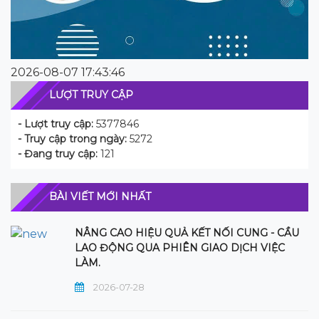
2026-08-07 17:43:46
LƯỢT TRUY CẬP
- Lượt truy cập:
5377846
- Truy cập trong ngày:
5272
- Đang truy cập:
121
BÀI VIẾT MỚI NHẤT
NÂNG CAO HIỆU QUẢ KẾT NỐI CUNG - CẦU
LAO ĐỘNG QUA PHIÊN GIAO DỊCH VIỆC
LÀM.
2026-07-28