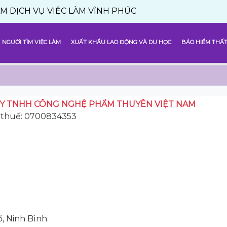
Ụ VIỆC LÀM VĨNH PHÚC
NGƯỜI TÌM VIỆC LÀM
XUẤT KHẨU LAO ĐỘNG VÀ DU HỌC
BẢO HIỂM THẤT
Y TNHH CÔNG NGHỆ PHẨM THUYÊN VIỆT NAM
 thuế: 0700834353
ồ, Ninh Bình