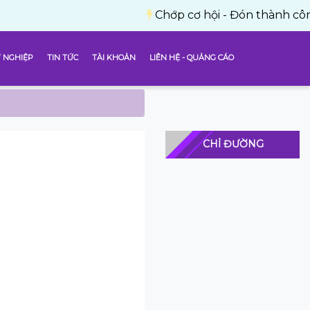
Chớp cơ hội - Đón thành công với 10.
 NGHIỆP
TIN TỨC
TÀI KHOẢN
LIÊN HỆ - QUẢNG CÁO
CHỈ ĐƯỜNG