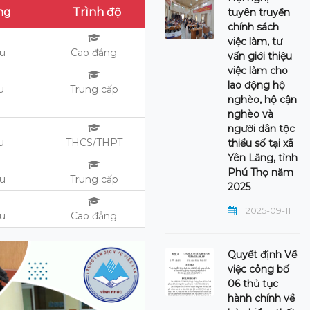
ng
Trình độ
tuyên truyền
chính sách
việc làm, tư
ệu
Cao đẳng
vấn giới thiệu
việc làm cho
lao động hộ
u
Trung cấp
nghèo, hộ cận
nghèo và
người dân tộc
ệu
THCS/THPT
thiểu số tại xã
Yên Lãng, tỉnh
Phú Thọ năm
ệu
Trung cấp
2025
2025-09-11
ệu
Cao đẳng
Quyết định Về
việc công bố
06 thủ tục
hành chính về