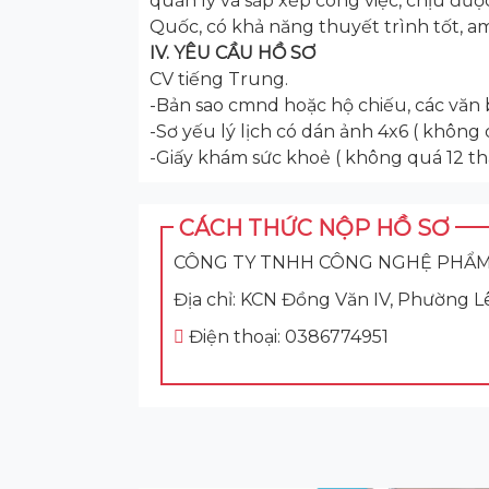
quản lý và sắp xếp công việc, chịu đượ
Quốc, có khả năng thuyết trình tốt, am
IV. YÊU CẦU HỒ SƠ
CV tiếng Trung.
-Bản sao cmnd hoặc hộ chiếu, các văn 
-Sơ yếu lý lịch có dán ảnh 4x6 ( không
-Giấy khám sức khoẻ ( không quá 12 t
CÁCH THỨC NỘP HỒ SƠ
CÔNG TY TNHH CÔNG NGHỆ PHẨM
Địa chỉ: KCN Đồng Văn IV, Phường L
Điện thoại: 0386774951