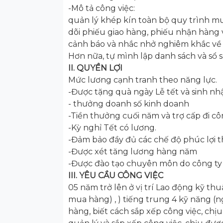
-Mô tả công việc:
quản lý khép kín toàn bộ quy trình m
dõi phiếu giao hàng, phiếu nhận hàng và
cảnh báo và nhắc nhở nghiêm khắc về t
Hơn nữa, tự mình lập danh sách và sổ s
II. QUYỀN LỢI
Mức lương cạnh tranh theo năng lực.
-Được tặng quà ngày Lễ tết và sinh nhậ
- thưởng doanh số kinh doanh
-Tiền thưởng cuối năm và trợ cấp đi cô
-Kỳ nghỉ Tết có lương.
-Đảm bảo đầy đủ các chế độ phúc lợi
-Được xét tăng lương hàng năm
-Được đào tạo chuyên môn do công ty 
III. YÊU CẦU CÔNG VIỆC
05 năm trở lên ở vị trí Lao động kỹ thu
mua hàng) , ) tiếng trung 4 kỹ năng (ng
hàng, biết cách sắp xếp công việc, chị