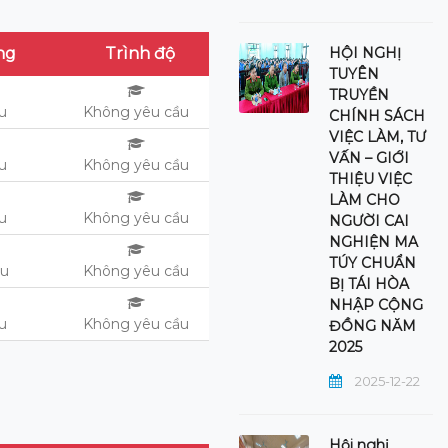
HỘI NGHỊ
ng
Trình độ
TUYÊN
TRUYỀN
ệu
Không yêu cầu
CHÍNH SÁCH
VIỆC LÀM, TƯ
VẤN – GIỚI
ệu
Không yêu cầu
THIỆU VIỆC
LÀM CHO
ệu
Không yêu cầu
NGƯỜI CAI
NGHIỆN MA
TÚY CHUẨN
ệu
Không yêu cầu
BỊ TÁI HÒA
NHẬP CỘNG
ệu
Không yêu cầu
ĐỒNG NĂM
2025
2025-12-22
Hội nghị