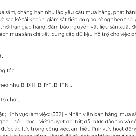
ua sắm, chẳng hạn như lập yêu cầu mua hàng, phát hàn
 sao kê tài khoản. giám sát tiến độ giao hàng theo thời 
hời hạn giao hàng, đảm bảo nguyên vật liệu sản xuất đ
ách mua sắm chi tiết, cung cấp dữ liệu hỗ trợ cho việc p
t.
ng tác.
 theo như BHXH, BHYT, BHTN…
tổ chức.
ật ; Lĩnh vực làm việc: (332) – Nhân viên bán hàng, mua 
he – nói – đọc – viết) tuyệt đối tốt; đã được đào tạo và
u được áp lực trong công việc, am hiểu lĩnh vực hoạt động