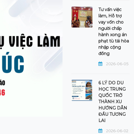
Tư vấn việc
làm, Hỗ trợ
vay vốn cho
người chấp
hành xong án
phạt tù tái hòa
nhập cộng
đồng
2026-06-05
6 LÝ DO DU
HỌC TRUNG
QUỐC TRỞ
THÀNH XU
HƯỚNG DẪN
ĐẦU TƯƠNG
LAI
2026-06-02