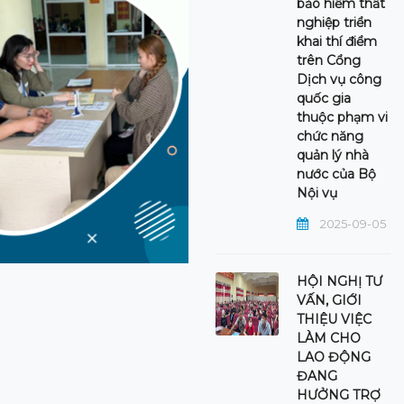
bảo hiểm thất
nghiệp triển
khai thí điểm
trên Cổng
Dịch vụ công
quốc gia
thuộc phạm vi
chức năng
quản lý nhà
nước của Bộ
Nội vụ
2025-09-05
HỘI NGHỊ TƯ
VẤN, GIỚI
THIỆU VIỆC
LÀM CHO
LAO ĐỘNG
ĐANG
HƯỞNG TRỢ