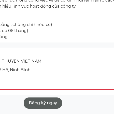
c áp lực trong công việc và đã có kinh nghiệm làm ở các
 hiểu lĩnh vực hoạt động của công ty.
bằng , chứng chỉ ( nếu có)
 quá 06 tháng)
háng
 THUYÊN VIỆT NAM
ê Hồ, Ninh Bình
Đăng ký ngay