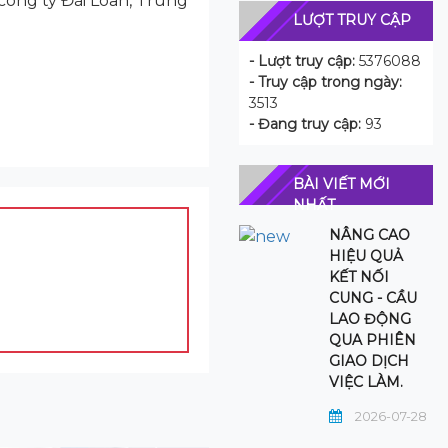
 công ty Đài Loan, Trung
LƯỢT TRUY CẬP
- Lượt truy cập:
5376088
- Truy cập trong ngày:
3513
- Đang truy cập:
93
BÀI VIẾT MỚI
NHẤT
NÂNG CAO
HIỆU QUẢ
KẾT NỐI
CUNG - CẦU
LAO ĐỘNG
QUA PHIÊN
GIAO DỊCH
VIỆC LÀM.
2026-07-28