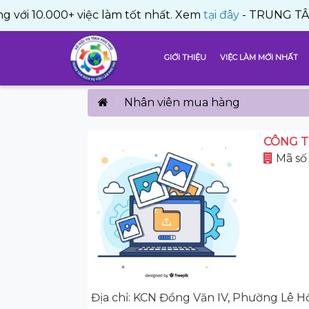
000+ việc làm tốt nhất. Xem
tại đây
- TRUNG TÂM DỊCH V
GIỚI THIỆU
VIỆC LÀM MỚI NHẤT
Nhân viên mua hàng
CÔNG T
Mã số
Địa chỉ: KCN Đồng Văn IV, Phường Lê H