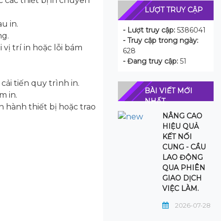
c các thiết bị in chuyên
LƯỢT TRUY CẬP
u in.
- Lượt truy cập:
5386041
ng.
- Truy cập trong ngày:
vị trí in hoặc lỗi bám
628
- Đang truy cập:
51
ải tiến quy trình in.
BÀI VIẾT MỚI
m in.
NHẤT
 hành thiết bị hoặc trao
NÂNG CAO
HIỆU QUẢ
KẾT NỐI
CUNG - CẦU
LAO ĐỘNG
QUA PHIÊN
GIAO DỊCH
VIỆC LÀM.
2026-07-28