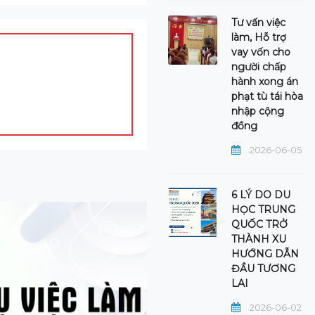
Tư vấn việc
làm, Hỗ trợ
vay vốn cho
người chấp
hành xong án
phạt tù tái hòa
nhập cộng
đồng
2026-06-05
6 LÝ DO DU
HỌC TRUNG
QUỐC TRỞ
THÀNH XU
HƯỚNG DẪN
ĐẦU TƯƠNG
LAI
2026-06-02