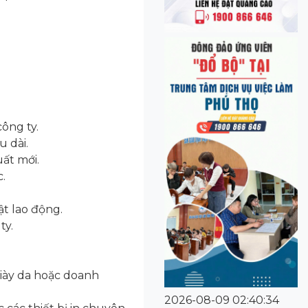
ông ty.
u dài.
ất mới.
.
t lao động.
ty.
giày da hoặc doanh
2026-08-09 02:40:34