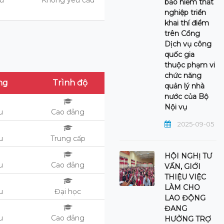
ệu
Không yêu cầu
bảo hiểm thất
nghiệp triển
khai thí điểm
trên Cổng
Dịch vụ công
quốc gia
thuộc phạm vi
chức năng
ng
Trình độ
quản lý nhà
nước của Bộ
Nội vụ
ệu
Cao đẳng
2025-09-05
u
Trung cấp
HỘI NGHỊ TƯ
u
Cao đẳng
VẤN, GIỚI
THIỆU VIỆC
LÀM CHO
u
Đại học
LAO ĐỘNG
ĐANG
u
Cao đẳng
HƯỞNG TRỢ