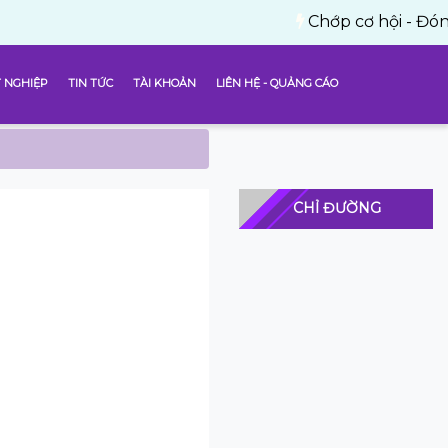
Chớp cơ hội - Đón thành côn
 NGHIỆP
TIN TỨC
TÀI KHOẢN
LIÊN HỆ - QUẢNG CÁO
CHỈ ĐƯỜNG