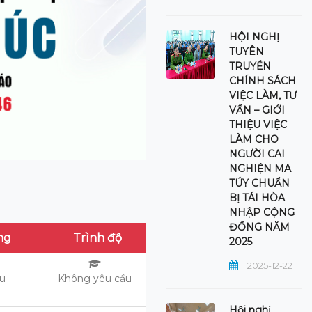
HỘI NGHỊ
TUYÊN
TRUYỀN
CHÍNH SÁCH
VIỆC LÀM, TƯ
VẤN – GIỚI
THIỆU VIỆC
LÀM CHO
NGƯỜI CAI
NGHIỆN MA
TÚY CHUẨN
BỊ TÁI HÒA
NHẬP CỘNG
ĐỒNG NĂM
ng
Trình độ
2025
2025-12-22
ệu
Không yêu cầu
Hội nghị