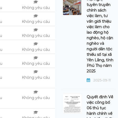
tuyên truyền
ệu
Không yêu cầu
chính sách
việc làm, tư
vấn giới thiệu
ệu
Không yêu cầu
việc làm cho
lao động hộ
ệu
Không yêu cầu
nghèo, hộ cận
nghèo và
người dân tộc
ệu
Không yêu cầu
thiểu số tại xã
Yên Lãng, tỉnh
ệu
Không yêu cầu
Phú Thọ năm
2025
ệu
Không yêu cầu
2025-09-11
Quyết định Về
ệu
Không yêu cầu
việc công bố
06 thủ tục
hành chính về