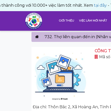
g với 10.000+ việc làm tốt nhất. Xem
tại đây
- TRUNG TÂ
GIỚI THIỆU
VIỆC LÀM MỚI NHẤT
732. Thợ liên quan đến in (Nhân v
CÔNG T
Mã số
Địa chỉ: Thôn Bắc 2, Xã Hoàng An, Tỉnh