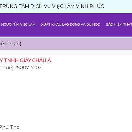
M DỊCH VỤ VIỆC LÀM VĨNH PHÚC
NGƯỜI TÌM VIỆC LÀM
XUẤT KHẨU LAO ĐỘNG VÀ DU HỌC
BẢO HIỂM THẤT
iên in ấn)
Y TNHH GIÀY CHÂU Á
 thuế: 2500717102
 Phú Thọ