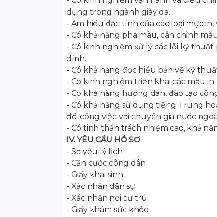
- Có kinh nghiệm vận hành và điều chỉnh
dụng trong ngành giày da.
- Am hiểu đặc tính của các loại mực in, 
- Có khả năng pha màu, cân chỉnh màu
- Có kinh nghiệm xử lý các lỗi kỹ thuật
dính.
- Có khả năng đọc hiểu bản vẽ kỹ thuật
- Có kinh nghiệm triển khai các mẫu in 
- Có khả năng hướng dẫn, đào tạo công
- Có khả năng sử dụng tiếng Trung hoặc
đổi công việc với chuyên gia nước ngoà
- Có tinh thần trách nhiệm cao, khả năn
IV. YÊU CẦU HỒ SƠ
- Sơ yếu lý lịch
- Căn cước công dân
- Giấy khai sinh
- Xác nhận dân sự
- Xác nhận nơi cư trú
- Giấy khám sức khỏe