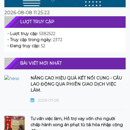
2026-08-08 11:25:22
LƯỢT TRUY CẬP
- Lượt truy cập:
5382522
- Truy cập trong ngày:
2372
- Đang truy cập:
52
BÀI VIẾT MỚI NHẤT
NÂNG CAO HIỆU QUẢ KẾT NỐI CUNG - CẦU
LAO ĐỘNG QUA PHIÊN GIAO DỊCH VIỆC
LÀM.
2026-07-28
Tư vấn việc làm, Hỗ trợ vay vốn cho người
chấp hành xong án phạt tù tái hòa nhập cộng