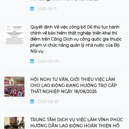
2025-09-11
Quyết định Về việc công bố 06 thủ tục hành
chính về bảo hiểm thất nghiệp triển khai thí
điểm trên Cổng Dịch vụ công quốc gia thuộc
phạm vi chức năng quản lý nhà nước của Bộ
Nội vụ
2025-09-05
HỘI NGHỊ TƯ VẤN, GIỚI THIỆU VIỆC LÀM
CHO LAO ĐỘNG ĐANG HƯỞNG TRỢ CẤP
THẤT NGHIỆP NGÀY 18/08/2025
2025-08-22
TRUNG TÂM DỊCH VỤ VIỆC LÀM VĨNH PHÚC
HƯỚNG DẪN LAO ĐỘNG HOÀN THIỆN HỒ