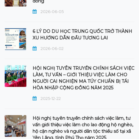
đồng
2026-06-05
6 LÝ DO DU HỌC TRUNG QUỐC TRỞ THÀNH
XU HƯỚNG DẪN ĐẦU TƯƠNG LAI
2026-06-02
HỘI NGHỊ TUYÊN TRUYỀN CHÍNH SÁCH VIỆC
LÀM, TƯ VẤN – GIỚI THIỆU VIỆC LÀM CHO
NGƯỜI CAI NGHIỆN MA TÚY CHUẨN BỊ TÁI
HÒA NHẬP CỘNG ĐỒNG NĂM 2025
2025-12-22
Hội nghị tuyên truyền chính sách việc làm, tư
vấn giới thiệu việc làm cho lao động hộ nghèo,
hộ cận nghèo và người dân tộc thiểu số tại xã
Yên Lãng, tỉnh Phú Thọ năm 2025