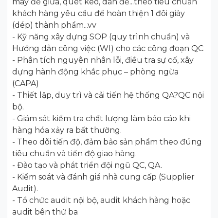
may đế giữa, quét keo, dán đế...theo tiêu chuẩn
khách hàng yêu cầu để hoàn thiện 1 đôi giày
(dép) thành phẩm...vv
- Kỹ năng xây dựng SOP (quy trình chuẩn) và
Hướng dẫn công việc (WI) cho các công đoạn QC
- Phân tích nguyên nhân lỗi, điều tra sự cố, xây
dựng hành động khắc phục – phòng ngừa
(CAPA)
- Thiết lập, duy trì và cải tiến hệ thống QA?QC nội
bộ.
- Giám sát kiểm tra chất lượng làm báo cáo khi
hàng hóa xảy ra bất thường.
- Theo dõi tiến độ, đảm bảo sản phẩm theo đúng
tiêu chuẩn và tiến độ giao hàng.
- Đào tạo và phát triển đội ngũ QC, QA.
- Kiểm soát và đánh giá nhà cung cấp (Supplier
Audit).
- Tổ chức audit nội bộ, audit khách hàng hoặc
audit bên thứ ba