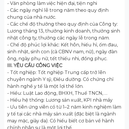
- Văn phòng làm việc hiện đại, tiện nghi
- Các ngày nghỉ lễ trong năm theo quy định
chung của nhà nước.
- Các chế độ thưởng theo quy định của Công ty:
Lương tháng 13, thưởng kinh doanh, thưởng sinh
nhật công ty, thưởng các ngày lễ trong năm.
- Chế độ phúc lợi khác: Kết hôn, hiếu hỉ, ốm đau,
sinh nhật, sinh con (cà CBNV nam, nữ), ngày đàn
ông, ngày phụ nữ, tết thiếu nhi, đồng phục.
III. YÊU CẦU CÔNG VIỆC
- Tốt nghiệp: Tốt nghiệp Trung cấp trở lên
chuyên ngành Y sỹ, Điều dưỡng. Có chứng chỉ
hành nghề y tế là một lợi thế lớn.
- Hiểu: Luật Lao động, BHXH, Thuế TNCN, …
- Hiểu hệ thống: Lương sản xuất, KPI nhà máy
- Ưu tiên ứng viên có từ 1–2 năm kinh nghiệm làm
y tế tại các nhà máy sản xuất (đặc biệt là ngành
may mặc, giày da). Có hiểu biết cơ bản về hành
chính nhân sự là một lợi thế.