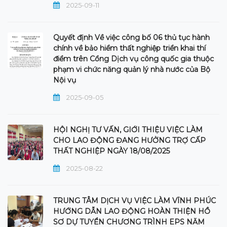
2025-09-11
Quyết định Về việc công bố 06 thủ tục hành
chính về bảo hiểm thất nghiệp triển khai thí
điểm trên Cổng Dịch vụ công quốc gia thuộc
phạm vi chức năng quản lý nhà nước của Bộ
Nội vụ
2025-09-05
HỘI NGHỊ TƯ VẤN, GIỚI THIỆU VIỆC LÀM
CHO LAO ĐỘNG ĐANG HƯỞNG TRỢ CẤP
THẤT NGHIỆP NGÀY 18/08/2025
2025-08-22
TRUNG TÂM DỊCH VỤ VIỆC LÀM VĨNH PHÚC
HƯỚNG DẪN LAO ĐỘNG HOÀN THIỆN HỒ
SƠ DỰ TUYỂN CHƯƠNG TRÌNH EPS NĂM