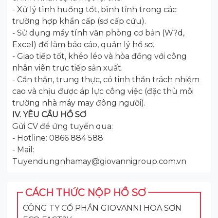
- Xử lý tình huống tốt, bình tĩnh trong các
trường hợp khẩn cấp (sơ cấp cứu).
- Sử dụng máy tính văn phòng cơ bản (W?d,
Excel) để làm báo cáo, quản lý hồ sơ.
- Giao tiếp tốt, khéo léo và hòa đồng với công
nhân viên trực tiếp sản xuất.
- Cẩn thận, trung thực, có tinh thần trách nhiệm
cao và chịu được áp lực công việc (đặc thù môi
trường nhà máy may đông người).
IV. YÊU CẦU HỒ SƠ
Gửi CV để ứng tuyển qua:
- Hotline: 0866 884 588
- Mail:
Tuyendungnhamay@giovannigroup.com.vn
CÁCH THỨC NỘP HỒ SƠ
CÔNG TY CỔ PHẦN GIOVANNI HOA SƠN