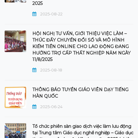
2025
2025-08-22
HỘI NGHỊ TƯ VẤN, GIỚI THIỆU VIỆC LÀM –
THÚC ĐẨY CHUYỂN ĐỔI SỐ VÀ MÔ HÌNH
KIẾM TIỀN ONLINE CHO LAO ĐỘNG ĐANG
HƯỞNG TRỢ CẤP THẤT NGHIỆP NĂM NGÀY
11/8/2025
2025-08-18
THÔNG BÁO TUYỂN GIÁO VIÊN DẠY TIẾNG
HÀN QUỐC
2025-06-24
Tổ chức phiên sàn giao dịch việc làm lưu động
tại Trung tâm Giáo dục nghề nghiệp – Giáo dục