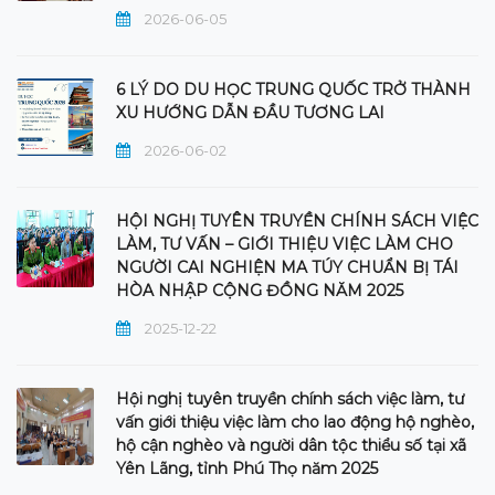
2026-06-05
6 LÝ DO DU HỌC TRUNG QUỐC TRỞ THÀNH
XU HƯỚNG DẪN ĐẦU TƯƠNG LAI
2026-06-02
HỘI NGHỊ TUYÊN TRUYỀN CHÍNH SÁCH VIỆC
LÀM, TƯ VẤN – GIỚI THIỆU VIỆC LÀM CHO
NGƯỜI CAI NGHIỆN MA TÚY CHUẨN BỊ TÁI
HÒA NHẬP CỘNG ĐỒNG NĂM 2025
2025-12-22
Hội nghị tuyên truyền chính sách việc làm, tư
vấn giới thiệu việc làm cho lao động hộ nghèo,
hộ cận nghèo và người dân tộc thiểu số tại xã
Yên Lãng, tỉnh Phú Thọ năm 2025