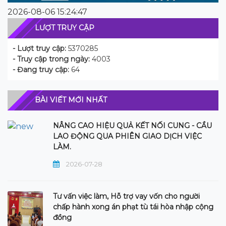
2026-08-06 15:24:47
LƯỢT TRUY CẬP
- Lượt truy cập:
5370285
- Truy cập trong ngày:
4003
- Đang truy cập:
64
BÀI VIẾT MỚI NHẤT
NÂNG CAO HIỆU QUẢ KẾT NỐI CUNG - CẦU
LAO ĐỘNG QUA PHIÊN GIAO DỊCH VIỆC
LÀM.
2026-07-28
Tư vấn việc làm, Hỗ trợ vay vốn cho người
chấp hành xong án phạt tù tái hòa nhập cộng
đồng