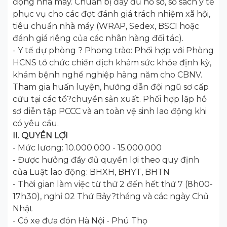
động nhà máy. Chuẩn bị đầy đủ hồ sơ, sổ sách y tế
phục vụ cho các đợt đánh giá trách nhiệm xã hội,
tiêu chuẩn nhà máy (WRAP, Sedex, BSCI hoặc
đánh giá riêng của các nhãn hàng đối tác).
- Y tế dự phòng ? Phong trào: Phối hợp với Phòng
HCNS tổ chức chiến dịch khám sức khỏe định kỳ,
khám bệnh nghề nghiệp hàng năm cho CBNV.
Tham gia huấn luyện, hướng dẫn đội ngũ sơ cấp
cứu tại các tổ?chuyền sản xuất. Phối hợp lập hồ
sơ diễn tập PCCC và an toàn vệ sinh lao động khi
có yêu cầu.
II. QUYỀN LỢI
- Mức lương: 10.000.000 - 15.000.000
- Được hưởng đầy đủ quyền lợi theo quy định
của Luật lao động: BHXH, BHYT, BHTN
- Thời gian làm việc từ thứ 2 đến hết thứ 7 (8h00-
17h30), nghỉ 02 Thứ Bảy?tháng và các ngày Chủ
Nhật
- Có xe đưa đón Hà Nội - Phú Thọ