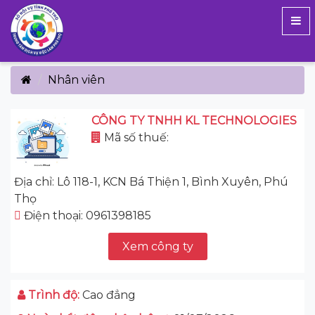
Nhân viên
CÔNG TY TNHH KL TECHNOLOGIES
Mã số thuế:
Địa chỉ: Lô 118-1, KCN Bá Thiện 1, Bình Xuyên, Phú
Thọ
Điện thoại: 0961398185
Xem công ty
Trình độ:
Cao đẳng