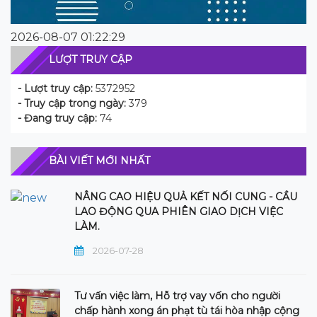
2026-08-07 01:22:29
LƯỢT TRUY CẬP
- Lượt truy cập:
5372952
- Truy cập trong ngày:
379
- Đang truy cập:
74
BÀI VIẾT MỚI NHẤT
NÂNG CAO HIỆU QUẢ KẾT NỐI CUNG - CẦU
LAO ĐỘNG QUA PHIÊN GIAO DỊCH VIỆC
LÀM.
2026-07-28
Tư vấn việc làm, Hỗ trợ vay vốn cho người
chấp hành xong án phạt tù tái hòa nhập cộng