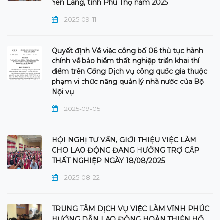
Yên Lãng, tỉnh Phú Thọ năm 2025
2025-09-11
Quyết định Về việc công bố 06 thủ tục hành
chính về bảo hiểm thất nghiệp triển khai thí
điểm trên Cổng Dịch vụ công quốc gia thuộc
phạm vi chức năng quản lý nhà nước của Bộ
Nội vụ
2025-09-05
HỘI NGHỊ TƯ VẤN, GIỚI THIỆU VIỆC LÀM
CHO LAO ĐỘNG ĐANG HƯỞNG TRỢ CẤP
THẤT NGHIỆP NGÀY 18/08/2025
2025-08-22
TRUNG TÂM DỊCH VỤ VIỆC LÀM VĨNH PHÚC
HƯỚNG DẪN LAO ĐỘNG HOÀN THIỆN HỒ