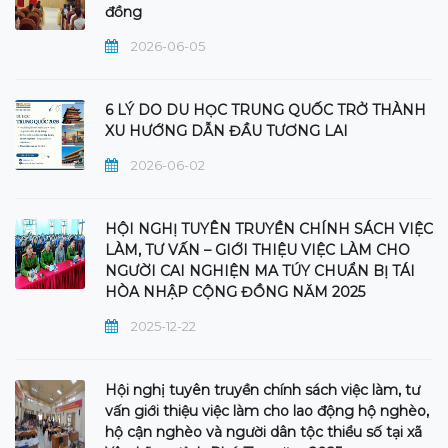
đồng
2026-06-05
6 LÝ DO DU HỌC TRUNG QUỐC TRỞ THÀNH
XU HƯỚNG DẪN ĐẦU TƯƠNG LAI
2026-06-02
HỘI NGHỊ TUYÊN TRUYỀN CHÍNH SÁCH VIỆC
LÀM, TƯ VẤN – GIỚI THIỆU VIỆC LÀM CHO
NGƯỜI CAI NGHIỆN MA TÚY CHUẨN BỊ TÁI
HÒA NHẬP CỘNG ĐỒNG NĂM 2025
2025-12-22
Hội nghị tuyên truyền chính sách việc làm, tư
vấn giới thiệu việc làm cho lao động hộ nghèo,
hộ cận nghèo và người dân tộc thiểu số tại xã