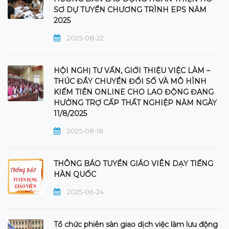
SƠ DỰ TUYỂN CHƯƠNG TRÌNH EPS NĂM
2025
2025-08-22
HỘI NGHỊ TƯ VẤN, GIỚI THIỆU VIỆC LÀM –
THÚC ĐẨY CHUYỂN ĐỔI SỐ VÀ MÔ HÌNH
KIẾM TIỀN ONLINE CHO LAO ĐỘNG ĐANG
HƯỞNG TRỢ CẤP THẤT NGHIỆP NĂM NGÀY
11/8/2025
2025-08-18
THÔNG BÁO TUYỂN GIÁO VIÊN DẠY TIẾNG
HÀN QUỐC
2025-06-24
Tổ chức phiên sàn giao dịch việc làm lưu động