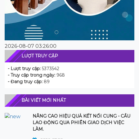
2026-08-07 03:26:00
LƯỢT TRUY CẬP
- Lượt truy cập:
5373542
- Truy cập trong ngày:
968
- Đang truy cập:
89
BÀI VIẾT MỚI NHẤT
NÂNG CAO HIỆU QUẢ KẾT NỐI CUNG - CẦU
LAO ĐỘNG QUA PHIÊN GIAO DỊCH VIỆC
LÀM.