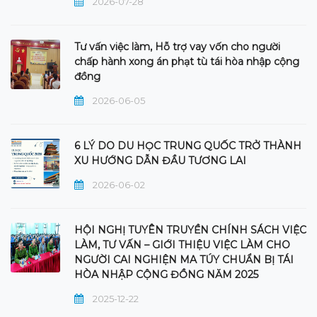
2026-07-28
Tư vấn việc làm, Hỗ trợ vay vốn cho người
chấp hành xong án phạt tù tái hòa nhập cộng
đồng
2026-06-05
6 LÝ DO DU HỌC TRUNG QUỐC TRỞ THÀNH
XU HƯỚNG DẪN ĐẦU TƯƠNG LAI
2026-06-02
HỘI NGHỊ TUYÊN TRUYỀN CHÍNH SÁCH VIỆC
LÀM, TƯ VẤN – GIỚI THIỆU VIỆC LÀM CHO
NGƯỜI CAI NGHIỆN MA TÚY CHUẨN BỊ TÁI
HÒA NHẬP CỘNG ĐỒNG NĂM 2025
2025-12-22