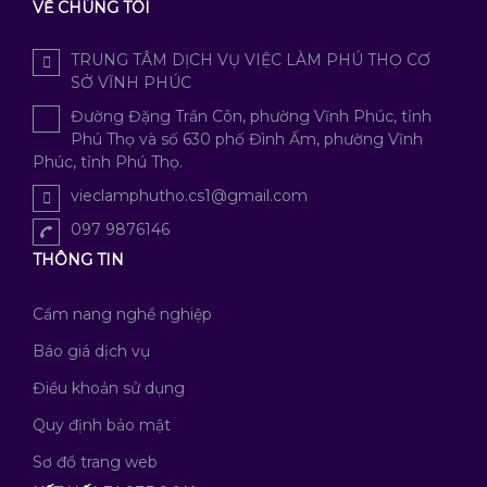
VỀ CHÚNG TÔI
TRUNG TÂM DỊCH VỤ VIỆC LÀM PHÚ THỌ CƠ
SỞ VĨNH PHÚC
Đường Đặng Trần Côn, phường Vĩnh Phúc, tỉnh
Phú Thọ và số 630 phố Đình Ấm, phường Vĩnh
Phúc, tỉnh Phú Thọ.
vieclamphutho.cs1@gmail.com
097 9876146
THÔNG TIN
Cẩm nang nghề nghiệp
Báo giá dịch vụ
Điều khoản sử dụng
Quy định bảo mật
Sơ đồ trang web