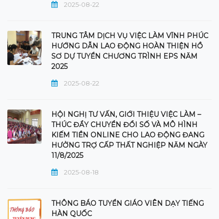
2025-08-22
TRUNG TÂM DỊCH VỤ VIỆC LÀM VĨNH PHÚC
HƯỚNG DẪN LAO ĐỘNG HOÀN THIỆN HỒ
SƠ DỰ TUYỂN CHƯƠNG TRÌNH EPS NĂM
2025
2025-08-22
HỘI NGHỊ TƯ VẤN, GIỚI THIỆU VIỆC LÀM –
THÚC ĐẨY CHUYỂN ĐỔI SỐ VÀ MÔ HÌNH
KIẾM TIỀN ONLINE CHO LAO ĐỘNG ĐANG
HƯỞNG TRỢ CẤP THẤT NGHIỆP NĂM NGÀY
11/8/2025
2025-08-18
THÔNG BÁO TUYỂN GIÁO VIÊN DẠY TIẾNG
HÀN QUỐC