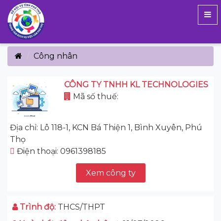
Công nhân
CÔNG TY TNHH KL TECHNOLOGIES
Mã số thuế:
Địa chỉ: Lô 118-1, KCN Bá Thiện 1, Bình Xuyên, Phú
Thọ
Điện thoại: 0961398185
Xem công ty
Trình độ:
THCS/THPT