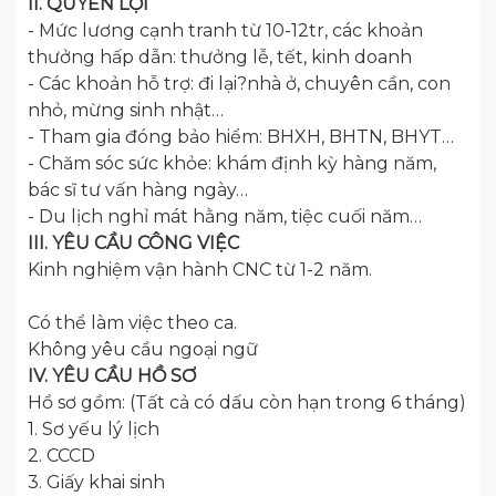
II. QUYỀN LỢI
- Mức lương cạnh tranh từ 10-12tr, các khoản
thưởng hấp dẫn: thưởng lễ, tết, kinh doanh
- Các khoản hỗ trợ: đi lại?nhà ở, chuyên cần, con
nhỏ, mừng sinh nhật…
- Tham gia đóng bảo hiểm: BHXH, BHTN, BHYT…
- Chăm sóc sức khỏe: khám định kỳ hàng năm,
bác sĩ tư vấn hàng ngày…
- Du lịch nghỉ mát hằng năm, tiệc cuối năm…
III. YÊU CẦU CÔNG VIỆC
Kinh nghiệm vận hành CNC từ 1-2 năm.
Có thể làm việc theo ca.
Không yêu cầu ngoại ngữ
IV. YÊU CẦU HỒ SƠ
Hồ sơ gồm: (Tất cả có dấu còn hạn trong 6 tháng)
1. Sơ yếu lý lịch
2. CCCD
3. Giấy khai sinh