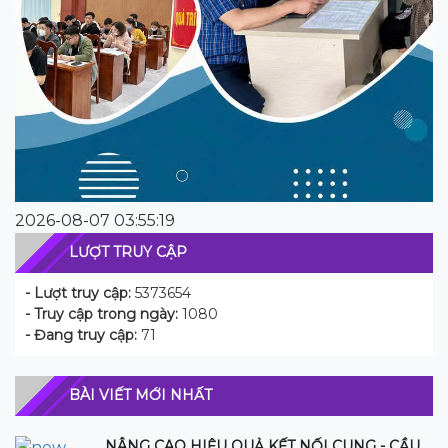
2026-08-07 03:55:19
LƯỢT TRUY CẬP
- Lượt truy cập:
5373654
- Truy cập trong ngày:
1080
- Đang truy cập:
71
BÀI VIẾT MỚI NHẤT
NÂNG CAO HIỆU QUẢ KẾT NỐI CUNG - CẦU