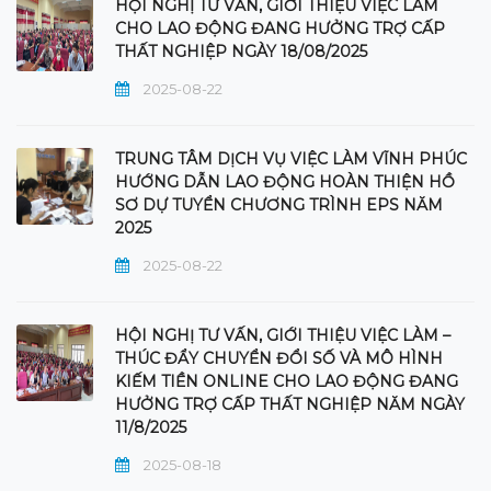
HỘI NGHỊ TƯ VẤN, GIỚI THIỆU VIỆC LÀM
CHO LAO ĐỘNG ĐANG HƯỞNG TRỢ CẤP
THẤT NGHIỆP NGÀY 18/08/2025
2025-08-22
TRUNG TÂM DỊCH VỤ VIỆC LÀM VĨNH PHÚC
HƯỚNG DẪN LAO ĐỘNG HOÀN THIỆN HỒ
SƠ DỰ TUYỂN CHƯƠNG TRÌNH EPS NĂM
2025
2025-08-22
HỘI NGHỊ TƯ VẤN, GIỚI THIỆU VIỆC LÀM –
THÚC ĐẨY CHUYỂN ĐỔI SỐ VÀ MÔ HÌNH
KIẾM TIỀN ONLINE CHO LAO ĐỘNG ĐANG
HƯỞNG TRỢ CẤP THẤT NGHIỆP NĂM NGÀY
11/8/2025
2025-08-18