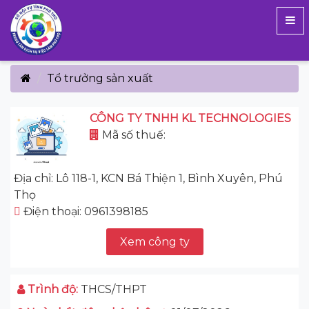
Tổ trưởng sản xuất
CÔNG TY TNHH KL TECHNOLOGIES
Mã số thuế:
Địa chỉ: Lô 118-1, KCN Bá Thiện 1, Bình Xuyên, Phú
Thọ
Điện thoại: 0961398185
Xem công ty
Trình độ:
THCS/THPT