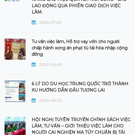
LAO ĐỘNG QUA PHIÊN GIAO DỊCH VIỆC
LÀM.
2026-07-28
Tư vấn việc làm, Hỗ trợ vay vốn cho người
chấp hành xong án phạt tù tái hòa nhập cộng
đồng
2026-06-05
6 LÝ DO DU HỌC TRUNG QUỐC TRỞ THÀNH
XU HƯỚNG DẪN ĐẦU TƯƠNG LAI
2026-06-02
HỘI NGHỊ TUYÊN TRUYỀN CHÍNH SÁCH VIỆC
LÀM, TƯ VẤN – GIỚI THIỆU VIỆC LÀM CHO
NGƯỜI CAI NGHIỆN MA TÚY CHUẨN BỊ TÁI