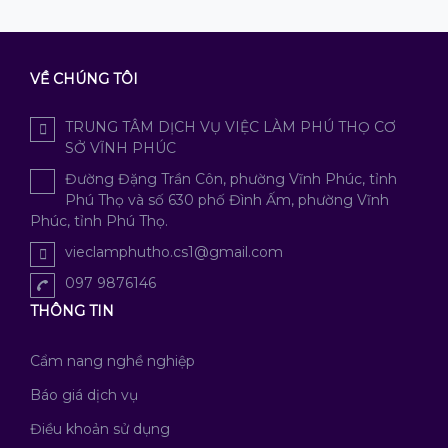
VỀ CHÚNG TÔI
TRUNG TÂM DỊCH VỤ VIỆC LÀM PHÚ THỌ CƠ
SỞ VĨNH PHÚC
Đường Đặng Trần Côn, phường Vĩnh Phúc, tỉnh
Phú Thọ và số 630 phố Đình Ấm, phường Vĩnh
Phúc, tỉnh Phú Thọ.
vieclamphutho.cs1@gmail.com
097 9876146
THÔNG TIN
Cẩm nang nghề nghiệp
Báo giá dịch vụ
Điều khoản sử dụng