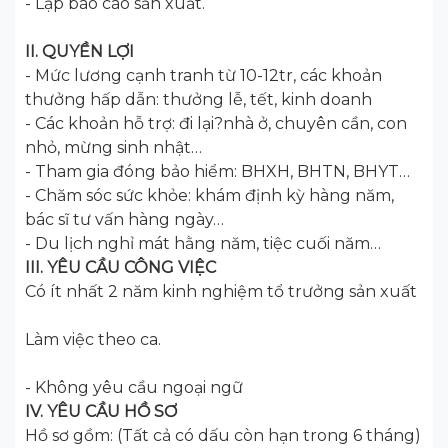
- Lập báo cáo sản xuất.
II. QUYỀN LỢI
- Mức lương cạnh tranh từ 10-12tr, các khoản
thưởng hấp dẫn: thưởng lễ, tết, kinh doanh
- Các khoản hỗ trợ: đi lại?nhà ở, chuyên cần, con
nhỏ, mừng sinh nhật…
- Tham gia đóng bảo hiểm: BHXH, BHTN, BHYT…
- Chăm sóc sức khỏe: khám định kỳ hàng năm,
bác sĩ tư vấn hàng ngày…
- Du lịch nghỉ mát hằng năm, tiệc cuối năm…
III. YÊU CẦU CÔNG VIỆC
Có ít nhất 2 năm kinh nghiệm tổ trưởng sản xuất
Làm việc theo ca.
- Không yêu cầu ngoại ngữ
IV. YÊU CẦU HỒ SƠ
Hồ sơ gồm: (Tất cả có dấu còn hạn trong 6 tháng)