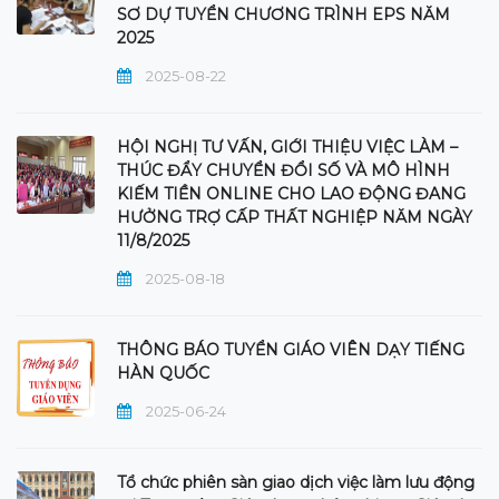
SƠ DỰ TUYỂN CHƯƠNG TRÌNH EPS NĂM
2025
2025-08-22
HỘI NGHỊ TƯ VẤN, GIỚI THIỆU VIỆC LÀM –
THÚC ĐẨY CHUYỂN ĐỔI SỐ VÀ MÔ HÌNH
KIẾM TIỀN ONLINE CHO LAO ĐỘNG ĐANG
HƯỞNG TRỢ CẤP THẤT NGHIỆP NĂM NGÀY
11/8/2025
2025-08-18
THÔNG BÁO TUYỂN GIÁO VIÊN DẠY TIẾNG
HÀN QUỐC
2025-06-24
Tổ chức phiên sàn giao dịch việc làm lưu động