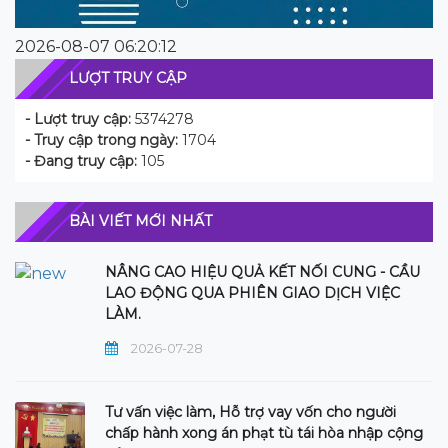
2026-08-07 06:20:12
LƯỢT TRUY CẬP
- Lượt truy cập:
5374278
- Truy cập trong ngày:
1704
- Đang truy cập:
105
BÀI VIẾT MỚI NHẤT
NÂNG CAO HIỆU QUẢ KẾT NỐI CUNG - CẦU
LAO ĐỘNG QUA PHIÊN GIAO DỊCH VIỆC
LÀM.
2026-07-28
Tư vấn việc làm, Hỗ trợ vay vốn cho người
chấp hành xong án phạt tù tái hòa nhập cộng