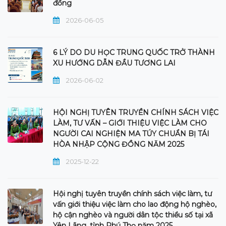
đồng
2026-06-05
6 LÝ DO DU HỌC TRUNG QUỐC TRỞ THÀNH
XU HƯỚNG DẪN ĐẦU TƯƠNG LAI
2026-06-02
HỘI NGHỊ TUYÊN TRUYỀN CHÍNH SÁCH VIỆC
LÀM, TƯ VẤN – GIỚI THIỆU VIỆC LÀM CHO
NGƯỜI CAI NGHIỆN MA TÚY CHUẨN BỊ TÁI
HÒA NHẬP CỘNG ĐỒNG NĂM 2025
2025-12-22
Hội nghị tuyên truyền chính sách việc làm, tư
vấn giới thiệu việc làm cho lao động hộ nghèo,
hộ cận nghèo và người dân tộc thiểu số tại xã
Yên Lãng, tỉnh Phú Thọ năm 2025