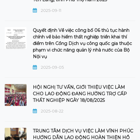
2025-09-11
Quyết định Về việc công bố 06 thủ tục hành
chính về bảo hiểm thất nghiệp triển khai thí
điểm trên Cổng Dịch vụ công quốc gia thuộc
phạm vi chức năng quản lý nhà nước của Bộ
Nội vụ
2025-09-05
HỘI NGHỊ TƯ VẤN, GIỚI THIỆU VIỆC LÀM
CHO LAO ĐỘNG ĐANG HƯỞNG TRỢ CẤP
THẤT NGHIỆP NGÀY 18/08/2025
2025-08-22
TRUNG TÂM DỊCH VỤ VIỆC LÀM VĨNH PHÚC
HƯỚNG DẪN LAO ĐỘNG HOÀN THIỆN HỒ