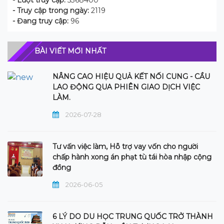
- Lượt truy cập:
5368400
- Truy cập trong ngày:
2119
- Đang truy cập:
96
BÀI VIẾT MỚI NHẤT
NÂNG CAO HIỆU QUẢ KẾT NỐI CUNG - CẦU
LAO ĐỘNG QUA PHIÊN GIAO DỊCH VIỆC
LÀM.
2026-07-28
Tư vấn việc làm, Hỗ trợ vay vốn cho người
chấp hành xong án phạt tù tái hòa nhập cộng
đồng
2026-06-05
6 LÝ DO DU HỌC TRUNG QUỐC TRỞ THÀNH