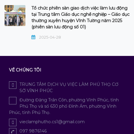
Tổ chức phiên sàn giao dịch việc làm lưu động
tại Trung tâm Giáo dục nghề nghiệp – Giáo dục
thường xuyên huyện Vĩnh Tường năm 2025
(phiên sàn lưu động số 01)
2025-04-28
VỀ CHÚNG TÔI
TRUNG TÂM DỊCH VỤ VIỆC LÀM PHÚ THỌ CƠ
SỞ VĨNH PHÚC
Đường Đặng Trần Côn, phường Vĩnh Phúc, tỉnh
Phú Thọ và số 630 phố Đình Ấm, phường Vĩnh
Phúc, tỉnh Phú Thọ.
vieclamphutho.cs1@gmail.com
097 9876146