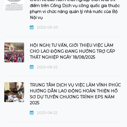
điểm trên Cổng Dịch vụ công quốc gia thuộc
phạm vi chức năng quản lý nhà nước của Bộ
Nội vụ
2025-09-05
HỘI NGHỊ TƯ VẤN, GIỚI THIỆU VIỆC LÀM
CHO LAO ĐỘNG ĐANG HƯỞNG TRỢ CẤP
THẤT NGHIỆP NGÀY 18/08/2025
2025-08-22
TRUNG TÂM DỊCH VỤ VIỆC LÀM VĨNH PHÚC
HƯỚNG DẪN LAO ĐỘNG HOÀN THIỆN HỒ
SƠ DỰ TUYỂN CHƯƠNG TRÌNH EPS NĂM
2025
2025-08-22