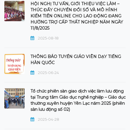
HỘI NGHỊ TƯ VẤN, GIỚI THIỆU VIỆC LÀM –
THÚC ĐẨY CHUYỂN ĐỔI SỐ VÀ MÔ HÌNH
KIẾM TIỀN ONLINE CHO LAO ĐỘNG ĐANG
HƯỞNG TRỢ CẤP THẤT NGHIỆP NĂM NGÀY
11/8/2025
2025-08-18
THÔNG BÁO TUYỂN GIÁO VIÊN DẠY TIẾNG
HÀN QUỐC
2025-06-24
Tổ chức phiên sàn giao dịch việc làm lưu động
tại Trung tâm Giáo dục nghề nghiệp – Giáo dục
thường xuyên huyện Yên Lạc năm 2025 (phiên
sàn lưu động số 02)
2025-04-28