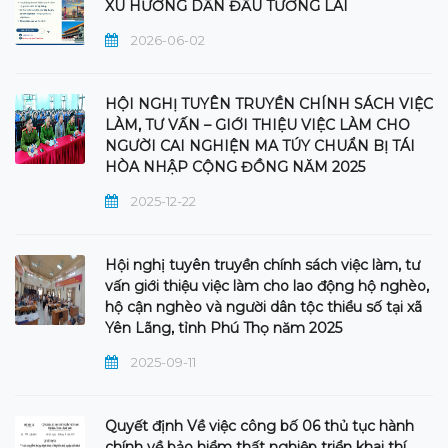
XU HƯỚNG DẪN ĐẦU TƯƠNG LAI
2026-06-02
HỘI NGHỊ TUYÊN TRUYỀN CHÍNH SÁCH VIỆC
LÀM, TƯ VẤN – GIỚI THIỆU VIỆC LÀM CHO
NGƯỜI CAI NGHIỆN MA TÚY CHUẨN BỊ TÁI
HÒA NHẬP CỘNG ĐỒNG NĂM 2025
2025-12-22
Hội nghị tuyên truyền chính sách việc làm, tư
vấn giới thiệu việc làm cho lao động hộ nghèo,
hộ cận nghèo và người dân tộc thiểu số tại xã
Yên Lãng, tỉnh Phú Thọ năm 2025
2025-09-11
Quyết định Về việc công bố 06 thủ tục hành
chính về bảo hiểm thất nghiệp triển khai thí