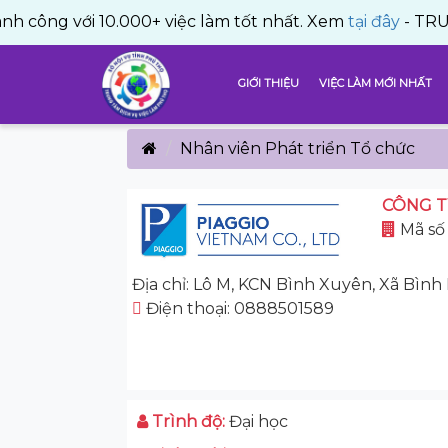
với 10.000+ việc làm tốt nhất. Xem
tại đây
- TRUNG TÂM
GIỚI THIỆU
VIỆC LÀM MỚI NHẤT
Nhân viên Phát triển Tổ chức
CÔNG T
Mã số 
Địa chỉ: Lô M, KCN Bình Xuyên, Xã Bìn
Điện thoại: 0888501589
Trình độ:
Đại học