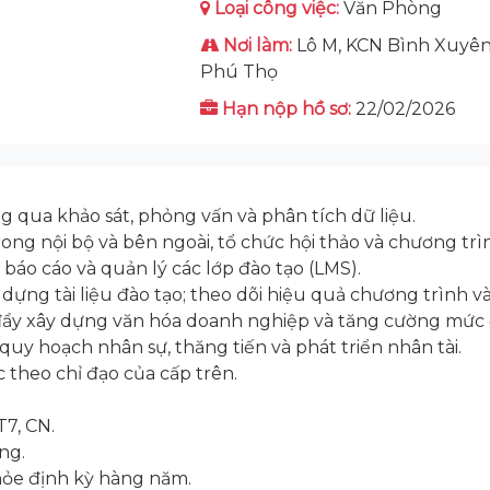
Loại công việc:
Văn Phòng
Nơi làm:
Lô M, KCN Bình Xuyên
Phú Thọ
Hạn nộp hồ sơ:
22/02/2026
g qua khảo sát, phỏng vấn và phân tích dữ liệu.
rong nội bộ và bên ngoài, tổ chức hội thảo và chương trì
m báo cáo và quản lý các lớp đào tạo (LMS).
ựng tài liệu đào tạo; theo dõi hiệu quả chương trình và 
c đẩy xây dựng văn hóa doanh nghiệp và tăng cường mức 
quy hoạch nhân sự, thăng tiến và phát triển nhân tài.
 theo chỉ đạo của cấp trên.
T7, CN.
ng.
hỏe định kỳ hàng năm.