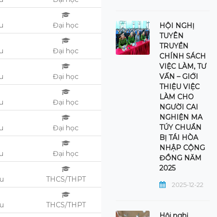
ệu
Đại học
HỘI NGHỊ
TUYÊN
TRUYỀN
ệu
Đại học
CHÍNH SÁCH
VIỆC LÀM, TƯ
ệu
Đại học
VẤN – GIỚI
THIỆU VIỆC
LÀM CHO
ệu
Đại học
NGƯỜI CAI
NGHIỆN MA
TÚY CHUẨN
ệu
Đại học
BỊ TÁI HÒA
NHẬP CỘNG
ệu
Đại học
ĐỒNG NĂM
2025
ệu
THCS/THPT
2025-12-22
ệu
THCS/THPT
Hội nghị