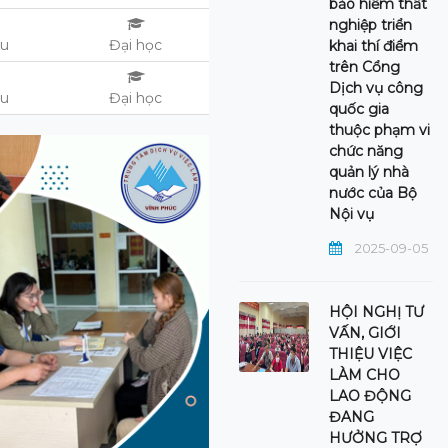
bảo hiểm thất
nghiệp triển
ệu
Đại học
khai thí điểm
trên Cổng
Dịch vụ công
ệu
Đại học
quốc gia
thuộc phạm vi
chức năng
quản lý nhà
nước của Bộ
Nội vụ
2025-09-05
HỘI NGHỊ TƯ
VẤN, GIỚI
THIỆU VIỆC
LÀM CHO
LAO ĐỘNG
ĐANG
HƯỞNG TRỢ