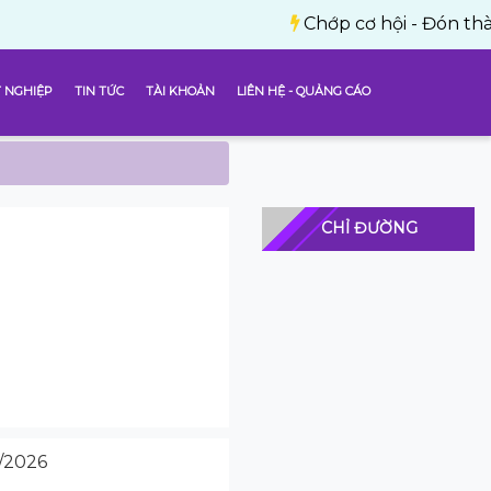
Chớp cơ hội - Đón thành công 
 NGHIỆP
TIN TỨC
TÀI KHOẢN
LIÊN HỆ - QUẢNG CÁO
CHỈ ĐƯỜNG
/2026