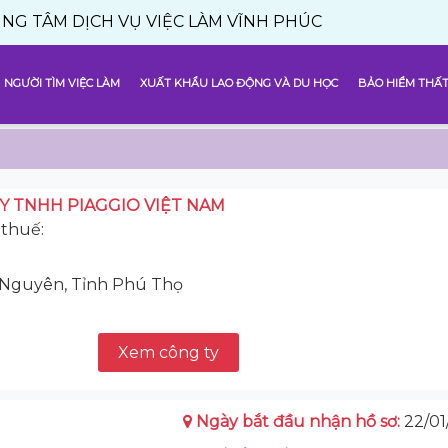
 DỊCH VỤ VIỆC LÀM VĨNH PHÚC
NGƯỜI TÌM VIỆC LÀM
XUẤT KHẨU LAO ĐỘNG VÀ DU HỌC
BẢO HIỂM THẤT
Y TNHH PIAGGIO VIỆT NAM
thuế:
h Nguyên, Tỉnh Phú Thọ
Xem công ty
Ngày bắt đầu nhận hồ sơ:
22/01