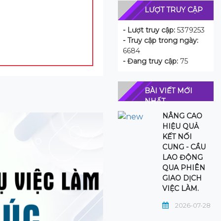
LƯỢT TRUY CẬP
- Lượt truy cập:
5379253
- Truy cập trong ngày:
6684
- Đang truy cập:
75
BÀI VIẾT MỚI
NHẤT
NÂNG CAO
HIỆU QUẢ
KẾT NỐI
CUNG - CẦU
LAO ĐỘNG
QUA PHIÊN
GIAO DỊCH
VIỆC LÀM.
2026-07-28