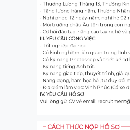
- Thưởng Lương Tháng 13, Thưởng Kin
- Tăng lương hàng năm, Thưởng Nhân v
- Nghỉ phép: 12 ngày-năm, nghỉ hè 02
- Môi trường châu Âu tôn trọng con ng
- Cơ hội đào tạo, nâng cao tay nghề và 
III. YÊU CẦU CÔNG VIỆC
- Tốt nghiệp đại học.
- Có kinh nghiệm liên quan trong lĩnh v
- Có kỹ năng Photoshop và thiết kế cơ 
- Kỹ năng tiếng Anh tốt.
- Kỹ năng giao tiếp, thuyết trình, giải q
- Năng động, ham học hỏi, tư duy đổi mớ
- Địa điểm làm việc: Vĩnh Phúc (Có xe đ
IV. YÊU CẦU HỒ SƠ
Vui lòng gửi CV về email: recruitment
CÁCH THỨC NỘP HỒ SƠ