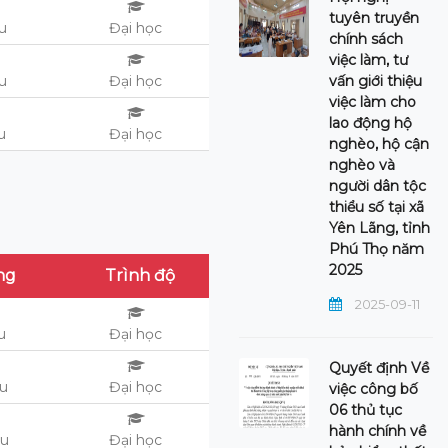
tuyên truyền
ệu
Đại học
chính sách
việc làm, tư
ệu
Đại học
vấn giới thiệu
việc làm cho
lao động hộ
ệu
Đại học
nghèo, hộ cận
nghèo và
người dân tộc
thiểu số tại xã
Yên Lãng, tỉnh
Phú Thọ năm
2025
ng
Trình độ
2025-09-11
u
Đại học
Quyết định Về
ệu
Đại học
việc công bố
06 thủ tục
hành chính về
ệu
Đại học