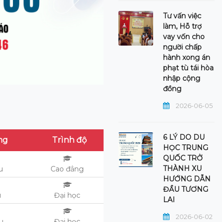
Tư vấn việc
làm, Hỗ trợ
vay vốn cho
người chấp
hành xong án
phạt tù tái hòa
nhập cộng
đồng
2026-06-05
6 LÝ DO DU
ng
Trình độ
HỌC TRUNG
QUỐC TRỞ
THÀNH XU
ệu
Cao đẳng
HƯỚNG DẪN
ĐẦU TƯƠNG
u
Đại học
LAI
2026-06-02
ệu
Đại học