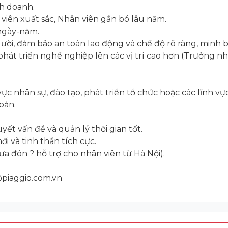
h doanh.
iên xuất sắc, Nhân viên gắn bó lâu năm.
 ngày-năm.
ười, đảm bảo an toàn lao động và chế độ rõ ràng, minh b
phát triển nghề nghiệp lên các vị trí cao hơn (Trưởng nh
ực nhân sự, đào tạo, phát triển tổ chức hoặc các lĩnh vự
bản.
uyết vấn đề và quản lý thời gian tốt.
i và tinh thần tích cực.
ưa đón ? hỗ trợ cho nhân viên từ Hà Nội).
@piaggio.com.vn